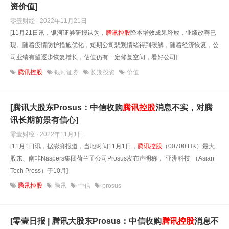
资价值]
零壹财经 · 2022年11月21日
[11月21日讯，银河证券研报认为，
腾讯控股
降本增效成果释放，业绩改善已
现。随着疫情防护措施优化，短期公司悲观情绪得到缓解，随着经济恢复，公
司业绩有望逐步恢复增长，估值仍有一定修复空间，看好公司]
腾讯控股
银河证券
长期投资
价值
[腾讯大股东Prosus：中信收购
腾讯控股
消息不实，对腾
讯长期前景有信心]
零壹财经 · 2022年11月1日
[11月1日讯，据澎湃报道，当地时间11月1日，
腾讯控股
（00700.HK）最大
股东、南非Naspers集团荷兰子公司Prosus发布声明称，“亚洲科技”（Asian
Tech Press）于10月]
腾讯控股
腾讯
中信
prosus
[零壹日报 | 腾讯大股东Prosus：中信收购
腾讯控股
消息不