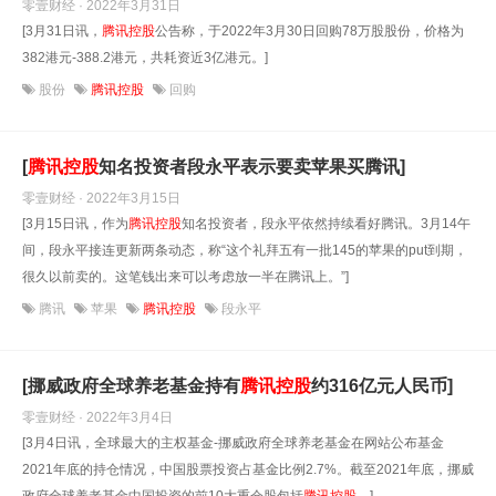
零壹财经 · 2022年3月31日
[3月31日讯，
腾讯控股
公告称，于2022年3月30日回购78万股股份，价格为
382港元-388.2港元，共耗资近3亿港元。]
股份
腾讯控股
回购
[
腾讯控股
知名投资者段永平表示要卖苹果买腾讯]
零壹财经 · 2022年3月15日
[3月15日讯，作为
腾讯控股
知名投资者，段永平依然持续看好腾讯。3月14午
间，段永平接连更新两条动态，称“这个礼拜五有一批145的苹果的put到期，
很久以前卖的。这笔钱出来可以考虑放一半在腾讯上。”]
腾讯
苹果
腾讯控股
段永平
[挪威政府全球养老基金持有
腾讯控股
约316亿元人民币]
零壹财经 · 2022年3月4日
[3月4日讯，全球最大的主权基金-挪威政府全球养老基金在网站公布基金
2021年底的持仓情况，中国股票投资占基金比例2.7%。截至2021年底，挪威
政府全球养老基金中国投资的前10大重仓股包括
腾讯控股
、]