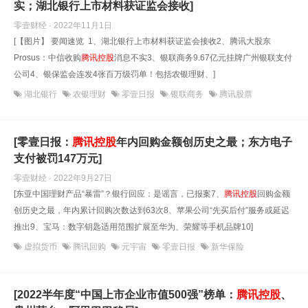
实；湖北银行上市材料获证监会接收]
零壹财经 · 2022年11月1日
[【图片】 要闻速览 1、湖北银行上市材料获证监会接收2、腾讯大股东
Prosus：中信收购
腾讯控股
消息不实3、银联商务9.67亿元挂牌广州银联支付
公司4、银保监会连发4张百万级罚单！包括农银理财、]
湖北银行
农银理财
零壹日报
银联商务
腾讯股票
[零壹日报：
腾讯控股
年内回购金额创历史之最；东方电子
支付被罚147万元]
零壹财经 · 2022年9月27日
[东亚中国理财产品“暴雷”？银行回应：是谣言，已报案7、
腾讯控股
回购金额
创历史之最，年内累计回购次数达到63次8、苹果公司“先买后付”服务或延迟
推出9、宝马：数字钥匙适用范围扩展至华为、荣耀等手机品牌10]
虚拟货币
腾讯回购
元宇宙
零壹日报
新华保险
[2022半年度“中国上市企业市值500强”榜单：
腾讯控股
、