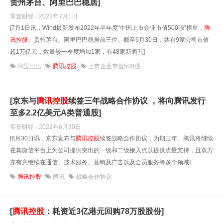
贵州茅台、阿里巴巴稳居]
零壹财经 · 2022年7月1日
[7月1日讯，Wind最新发布2022年半年度“中国上市企业市值500强”榜单，
腾
讯控股
、贵州茅台、阿里巴巴稳居前三位。截至6月30日，共有9家公司市值
超1万亿元，数量较一季度增加1家，有48家新面孔]
阿里巴巴
腾讯控股
上市企业市值500强
[京东与
腾讯控股
续签三年战略合作协议 ，将向腾讯发行
至多2.2亿美元A类普通股]
零壹财经 · 2022年6月30日
[6月30日讯，京东宣布与
腾讯控股
续签战略合作协议，为期三年。腾讯将继续
在其微信平台上为公司提供突出的一级和二级接入点以提供流量支持，且双方
亦有意继续在通信、技术服务、营销及广告以及会员服务等多个领域]
腾讯控股
腾讯
战略合作协议
[
腾讯控股
：耗资近3亿港元回购78万股股份]