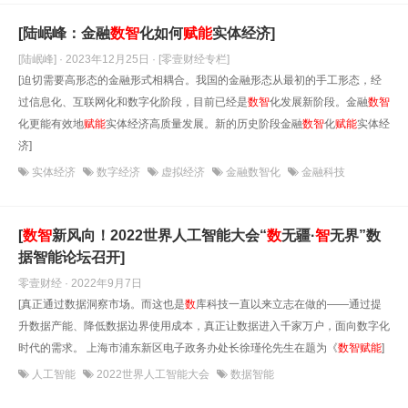
[陆岷峰：金融
数
智
化如何
赋能
实体经济]
[陆岷峰] · 2023年12月25日
· [零壹财经专栏]
[迫切需要高形态的金融形式相耦合。我国的金融形态从最初的手工形态，经
过信息化、互联网化和数字化阶段，目前已经是
数
智
化发展新阶段。金融
数
智
化更能有效地
赋能
实体经济高质量发展。新的历史阶段金融
数
智
化
赋能
实体经
济]
实体经济
数字经济
虚拟经济
金融数智化
金融科技
[
数
智
新风向！2022世界人工智能大会“
数
无疆·
智
无界”数
据智能论坛召开]
零壹财经 · 2022年9月7日
[真正通过数据洞察市场。而这也是
数
库科技一直以来立志在做的——通过提
升数据产能、降低数据边界使用成本，真正让数据进入千家万户，面向数字化
时代的需求。 上海市浦东新区电子政务办处长徐瑾伦先生在题为《
数
智
赋能
]
人工智能
2022世界人工智能大会
数据智能