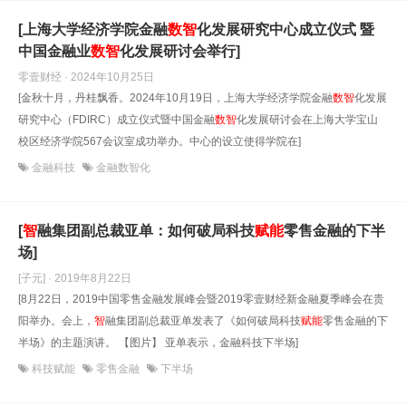
[上海大学经济学院金融
数
智
化发展研究中心成立仪式 暨
中国金融业
数
智
化发展研讨会举行]
零壹财经 · 2024年10月25日
[金秋十月，丹桂飘香。2024年10月19日，上海大学经济学院金融
数
智
化发展
研究中心（FDIRC）成立仪式暨中国金融
数
智
化发展研讨会在上海大学宝山
校区经济学院567会议室成功举办。中心的设立使得学院在]
金融科技
金融数智化
[
智
融集团副总裁亚单：如何破局科技
赋能
零售金融的下半
场]
[子元] · 2019年8月22日
[8月22日，2019中国零售金融发展峰会暨2019零壹财经新金融夏季峰会在贵
阳举办。会上，
智
融集团副总裁亚单发表了《如何破局科技
赋能
零售金融的下
半场》的主题演讲。 【图片】 亚单表示，金融科技下半场]
科技赋能
零售金融
下半场