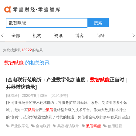
搜索
全部
机构
资讯
博客
问答
用户
为您搜索到
13922
条结果
数智赋能
-的相关资讯
[金电联行范晓忻：产业数字化加速度，
数
智
赋能
正当时 |
兵器谱访谈录]
[林泽玲] · 2020年9月30日
· [01区块链]
[不同业务场景的技术迁移能力，将服务扩展到金融、政务、制造业等多个领
域，成为一家
赋能
全产业
数
智
化转型升级的技术平台。作为大数据技术行业
的“老兵”，范晓忻敏锐觉察到了时代的机遇，凭借着金电联行多年积累的自主]
产业数字化
金电联行
兵器谱访谈录
数智赋能
信用建设