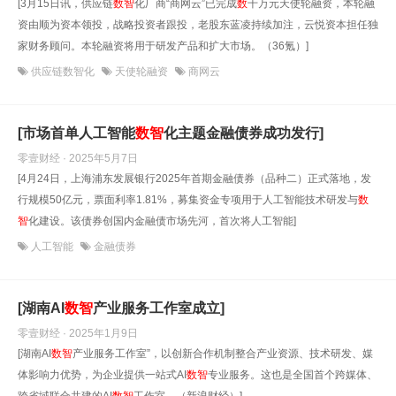
[3月15日讯，供应链
数
智
化厂商“商网云”已完成
数
千万元天使轮融资，本轮融
资由顺为资本领投，战略投资者跟投，老股东蓝凌持续加注，云悦资本担任独
家财务顾问。本轮融资将用于研发产品和扩大市场。（36氪）]
供应链数智化
天使轮融资
商网云
[市场首单人工智能
数
智
化主题金融债券成功发行]
零壹财经 · 2025年5月7日
[4月24日，上海浦东发展银行2025年首期金融债券（品种二）正式落地，发
行规模50亿元，票面利率1.81%，募集资金专项用于人工智能技术研发与
数
智
化建设。该债券创国内金融债市场先河，首次将人工智能]
人工智能
金融债券
[湖南AI
数
智
产业服务工作室成立]
零壹财经 · 2025年1月9日
[湖南AI
数
智
产业服务工作室”，以创新合作机制整合产业资源、技术研发、媒
体影响力优势，为企业提供一站式AI
数
智
专业服务。这也是全国首个跨媒体、
跨省域联合共建的AI
数
智
工作室。（新浪财经）]