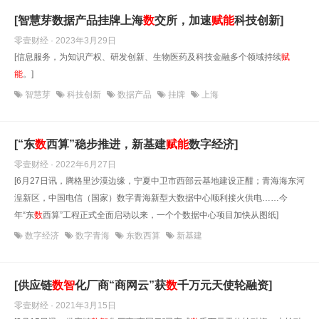
[智慧芽数据产品挂牌上海
数
交所，加速
赋能
科技创新]
零壹财经 · 2023年3月29日
[信息服务，为知识产权、研发创新、生物医药及科技金融多个领域持续
赋
能
。]
智慧芽
科技创新
数据产品
挂牌
上海
[“东
数
西算”稳步推进，新基建
赋能
数字经济]
零壹财经 · 2022年6月27日
[6月27日讯，腾格里沙漠边缘，宁夏中卫市西部云基地建设正酣；青海海东河
湟新区，中国电信（国家）数字青海新型大数据中心顺利接火供电……今
年“东
数
西算”工程正式全面启动以来，一个个数据中心项目加快从图纸]
数字经济
数字青海
东数西算
新基建
[供应链
数
智
化厂商“商网云”获
数
千万元天使轮融资]
零壹财经 · 2021年3月15日