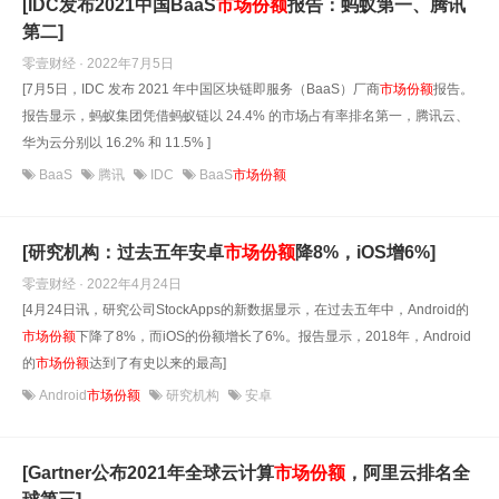
[IDC发布2021中国BaaS
市场份额
报告：蚂蚁第一、腾讯
第二]
零壹财经 · 2022年7月5日
[7月5日，IDC 发布 2021 年中国区块链即服务（BaaS）厂商
市场份额
报告。
报告显示，蚂蚁集团凭借蚂蚁链以 24.4% 的市场占有率排名第一，腾讯云、
华为云分别以 16.2% 和 11.5% ]
BaaS
腾讯
IDC
BaaS
市场份额
[研究机构：过去五年安卓
市场份额
降8%，iOS增6%]
零壹财经 · 2022年4月24日
[4月24日讯，研究公司StockApps的新数据显示，在过去五年中，Android的
市场份额
下降了8%，而iOS的份额增长了6%。报告显示，2018年，Android
的
市场份额
达到了有史以来的最高]
Android
市场份额
研究机构
安卓
[Gartner公布2021年全球云计算
市场份额
，阿里云排名全