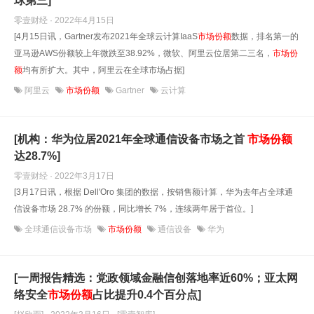
球第三]
零壹财经 · 2022年4月15日
[4月15日讯，Gartner发布2021年全球云计算IaaS
市场份额
数据，排名第一的
亚马逊AWS份额较上年微跌至38.92%，微软、阿里云位居第二三名，
市场份
额
均有所扩大。其中，阿里云在全球市场占据]
阿里云
市场份额
Gartner
云计算
[机构：华为位居2021年全球通信设备市场之首
市场份额
达28.7%]
零壹财经 · 2022年3月17日
[3月17日讯，根据 Dell'Oro 集团的数据，按销售额计算，华为去年占全球通
信设备市场 28.7% 的份额，同比增长 7%，连续两年居于首位。]
全球通信设备市场
市场份额
通信设备
华为
[一周报告精选：党政领域金融信创落地率近60%；亚太网
络安全
市场份额
占比提升0.4个百分点]