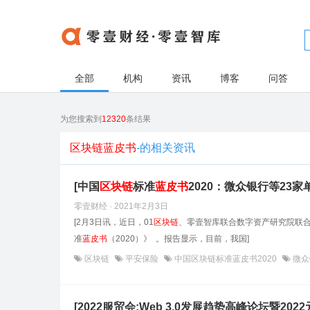
全部
机构
资讯
博客
问答
为您搜索到
12320
条结果
区块链蓝皮书
-的相关资讯
[中国
区块链
标准
蓝皮书
2020：微众银行等23
零壹财经 · 2021年2月3日
[2月3日讯，近日，01
区块链
、零壹智库联合数字资产研究院联合
准
蓝皮书
（2020）》 。报告显示，目前，我国]
区块链
平安保险
中国区块链标准蓝皮书2020
微众
[2022服贸会:Web 3.0发展趋势高峰论坛暨202