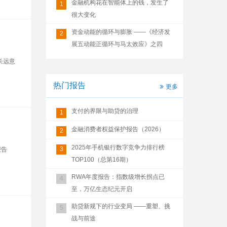
金融机构花在智能体上的钱，发生了
1
很大变化
资金动能的循环与膨胀 ——《经济发
2
展五动能正循环与马太效应》之四
长远意
热门报告
更多
支付的界限与助贷的治理
1
金融消费者权益保护报告（2026）
2
2025年手机银行数字竞争力排行榜
3
报告
TOP100（总第16期）
RWA年度报告：指数级增长拐点已
4
至，万亿生态纪元开启
助贷新规下的行业变局 ——重塑、挑
5
战与前途