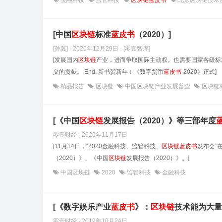
金融科技
监管科技
区块链蓝皮书
北京区块链技术
[中国
区块链
标准
蓝皮书
（2020）]
[孙冀] · 2020年12月29日
· [零壹智库]
[发展国内
区块链
产业，进而争取国际主动权。也需要国家各级标
义的贡献。 End. 新书贺新年！《数字货币
蓝皮书
·2020》正式]
精品报告
区块链
中国区块链产业发展普查
区块链
[《中国
区块链
发展报告（2020）》等三部年度
零壹财经 · 2020年11月17日
[11月14日，“2020金融科技、监管科技、
区块链
蓝皮书
发布会”
（2020）》、《中国
区块链
发展报告（2020）》。]
中国区块链
2020
监管科技
金融科技
[《数字娱乐产业
蓝皮书
》：
区块链
技术能为大量
零壹财经 · 2019年10月24日