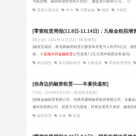
为租赁物、融资租赁款管控不到位”，被监管罚款80万元。（]
普惠小微贷款
华为
消费金融
银联
大模型
[零壹租赁周报(11.8日-11.14日)：九银金租
[周之诒] · 2021年11月16日
· [零壹智库]
[减资完成后，奥克斯融资租赁注册资本变更为人民币5亿元，股
权。 8.
前海兴邦金融租赁
公司首笔7.2亿元境外银团业务成功]
精品报告
基石国际租赁
九银金租
零壹租赁周报
[你身边的融资租赁——丰巢快递柜]
[飞鸟] · 2019年9月19日
· [零壹租赁智库]
[招银金融租赁有限公司、招商局通商融资租赁有限公司、永赢金
巢科技有限公司，租赁方式为直租；对资金需求方来讲，融资的利
融资租赁
丰巢
快递