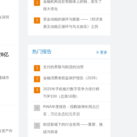
金融机构花在智能体上的钱，发生了
1
很大变化
在深圳
资金动能的循环与膨胀 ——《经济发
2
展五动能正循环与马太效应》之四
热门报告
更多
8亿
支付的界限与助贷的治理
1
藏城市
金融消费者权益保护报告（2026）
2
2025年手机银行数字竞争力排行榜
3
TOP100（总第16期）
RWA年度报告：指数级增长拐点已
4
至，万亿生态纪元开启
助贷新规下的行业变局 ——重塑、挑
5
性资产作
战与前途