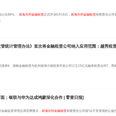
纷占比86%。
前海兴邦金融租赁
正式开业6月16日，
前海兴邦金融租赁
有限责任公司
]
行保险监管统计管理办法》首次将金融租赁公司纳入应用范围；越秀租赁
元公司债券6、国银金融租赁与杭州南湖小镇投资开发公司订立15亿元融资租赁合同7、西
面；银联与华为达成鸿蒙深化合作 | 零壹日报]
国家金融监督管理总局官网显示，
前海兴邦金融租赁
有限责任公司因“以不宜变现的公益