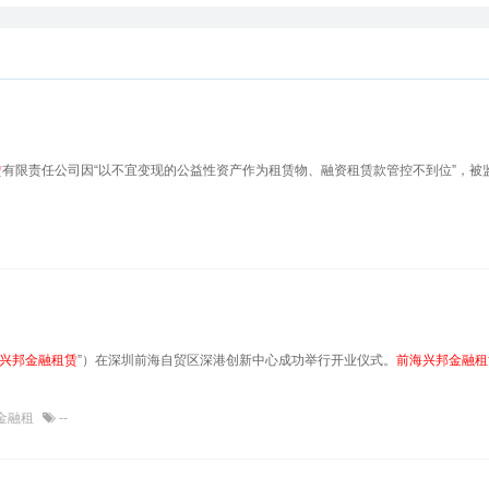
赁
有限责任公司因“以不宜变现的公益性资产作为租赁物、融资租赁款管控不到位”，被
兴邦金融租赁
”）在深圳前海自贸区深港创新中心成功举行开业仪式。
前海兴邦金融租
金融租
--