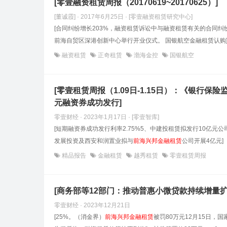
[零壹融资租赁周报（20170619~20170625）]
[董诚霞] · 2017年6月25日
· [零壹融资租赁研究中心]
[合同纠纷增长203%，融资租赁诉讼中与融资租赁有关的合同纠
前海自贸区深港创新中心举行开业仪式。 国银航空金融租赁认购
融资租赁
正奇租赁
渤海金控
国银航空
[零壹租赁周报（1.09日-1.15日）：《银
元融资券成功发行]
零壹财经 · 2023年1月17日
· [零壹智库]
[短期融资券成功发行利率2.75%5、中建投租赁拟发行10亿
发展投资及西安和润置业拟与
前海兴邦金融租赁
公司开展4亿元]
精品报告
金融租赁
越秀租赁
零壹租赁周报
[​商务部等12部门：推动普惠小微贷款持续增量扩
零壹财经 · 2023年12月21日
[25%。（消金界）
前海兴邦金融租赁
被罚80万元12月15日，