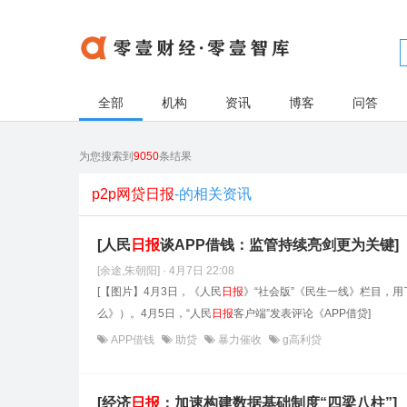
全部
机构
资讯
博客
问答
为您搜索到
9050
条结果
p2p网贷日报
-的相关资讯
[人民
日报
谈APP借钱：监管持续亮剑更为关键]
[余途,朱朝阳] · 4月7日 22:08
[【图片】4月3日，《人民
日报
》“社会版”《民生一线》栏目，用
么》）。4月5日，“人民
日报
客户端”发表评论《APP借贷]
APP借钱
助贷
暴力催收
g高利贷
[经济
日报
：加速构建数据基础制度“四梁八柱”]