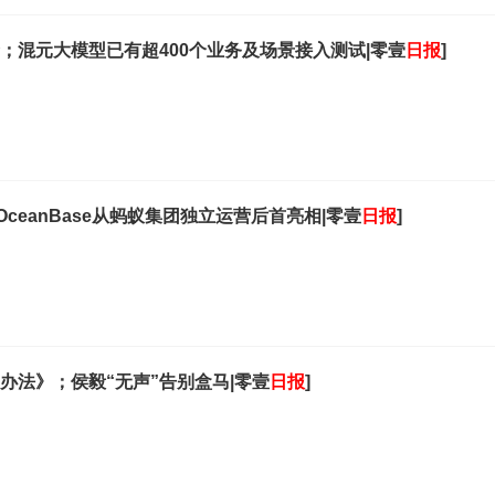
；混元大模型已有超400个业务及场景接入测试|零壹
日报
]
ceanBase从蚂蚁集团独立运营后首亮相|零壹
日报
]
办法》；侯毅“无声”告别盒马|零壹
日报
]