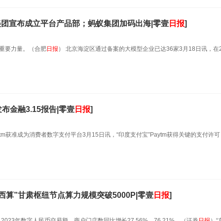
美团宣布成立平台产品部；蚂蚁集团加码出海|零壹
日报
]
重要力量。（合肥
日报
） 北京海淀区通过备案的大模型企业已达36家3月18日讯，在2
布金融3.15报告|零壹
日报
]
aytm获准成为消费者数字支付平台3月15日讯，“印度支付宝”Paytm获得关键的支付许
西算”甘肃枢纽节点算力规模突破5000P|零壹
日报
]
，2023年数字人民币交易额、商户门店数同比增长27.56%、76.21%。（证券
日报
）“