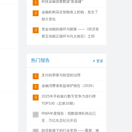
科技金融需要数据“新基建”
1
金融机构花在智能体上的钱，发生了
2
很大变化
资金动能的循环与膨胀 ——《经济发
3
展五动能正循环与马太效应》之四
热门报告
更多
支付的界限与助贷的治理
1
金融消费者权益保护报告（2026）
2
2025年手机银行数字竞争力排行榜
3
TOP100（总第16期）
RWA年度报告：指数级增长拐点已
4
至，万亿生态纪元开启
助贷新规下的行业变局 ——重塑、挑
5