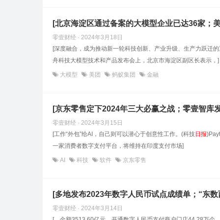
[北京海淀区通过备案的大模型企业已达36家；
零壹财经 · 2024年3月18日
[深度融合，成为推动新一轮科技创新、产业升级、生产力跃迁的
舟科技大模型技术和产品发布会上，北京市海淀区副区长表示，]
大模型
美团
蚂蚁集团
金融
[京东零售定下2024年三大必赢之战；零壹智库发
零壹财经 · 2024年3月15日
[工作“外包”给AI，自己则可以潜心于创意性工作。(科技
日报
)P
一家消费者数字支付平台，将维持在印度支付市场]
AI
科技
软件
京东零售
[多地发布2023年数字人民币试点成绩单；“东数
零壹财经 · 2024年3月14日
[、金额3513.60亿元，开通数字人民币支付商户门店44.28万个