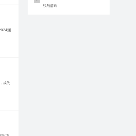
战与前途
024澜
可，成为
东数西