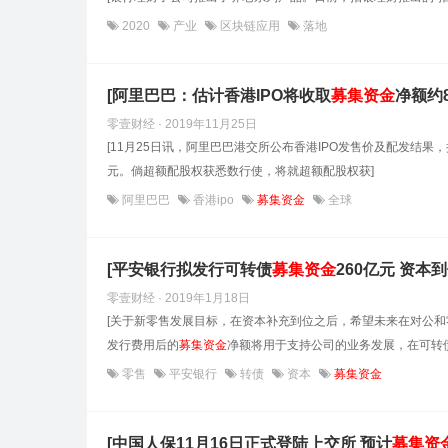
2020
产业
区块链应用
落地
[阿里巴巴：估计香港IPO将收取
募集
资金
净额约8
零壹财经 · 2019年11月25日
[11月25日讯，阿里巴巴港交所公布香港IPO发售价及配发结果，
元。倘超额配股权获悉数行使，将就超额配股权获]
阿里巴巴
香港ipo
募集资金
全球
[平安银行拟发行可转债
募集
资金
260亿元 资本
零壹财经 · 2019年1月18日
[关于新零售发展目标，在资本补充到位之后，希望未来在对公和
发行费用后的
募集
资金
净额将用于支持公司的业务发展，在可转债
零售
平安银行
转债
资本
募集资金
[中国人保11月16日正式登陆上交所 预计
募集
资