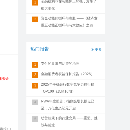
金融机构花在智能体上的钱，发生了
1
很大变化
资金动能的循环与膨胀 ——《经济发
2
展五动能正循环与马太效应》之四
热门报告
更多
支付的界限与助贷的治理
1
金融消费者权益保护报告（2026）
2
集
资金
2025年手机银行数字竞争力排行榜
3
TOP100（总第16期）
RWA年度报告：指数级增长拐点已
4
至，万亿生态纪元开启
助贷新规下的行业变局 ——重塑、挑
5
战与前途
券报）]