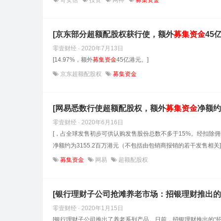
奇安信
投资
网神
募集资金
[京东部分超额配股权获行使，额外
募集
资金
45
零壹财经 · 2020年7月13日
[14.97%，额外
募集
资金
45亿港元。]
京东超额配股权
募集资金
[网易悉数行使超额配股权，额外
募集
资金
净额约3
零壹财经 · 2020年6月16日
[，占全球发售初步可供认购发售股份总数不多于15%。经扣除
净额约为3155.2百万港元（不包括由包销商报销的若干发售相关]
募集资金
网易
超额配股权
[银行理财子公司抢滩养老市场：招银理财推出
零壹财经 · 2020年1月15日
[银行理财子公司推出了养老系列产品。日前，招银理财推出的“招