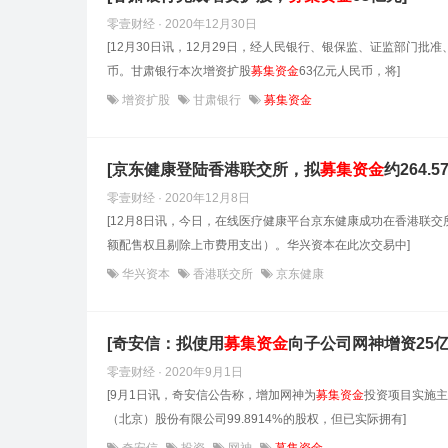
零壹财经 · 2020年12月30日
[12月30日讯，12月29日，经人民银行、银保监、证监部门
币。甘肃银行本次增资扩股
募集
资金
63亿元人民币，将]
增资扩股
甘肃银行
募集资金
[京东健康登陆香港联交所，拟
募集
资金
约264.
零壹财经 · 2020年12月8日
[12月8日讯，今日，在线医疗健康平台京东健康成功在香港联交
额配售权且剔除上市费用支出）。华兴资本在此次交易中]
华兴资本
香港联交所
京东健康
[奇安信：拟使用
募集
资金
向子公司网神增资25亿
零壹财经 · 2020年9月1日
[9月1日讯，奇安信公告称，增加网神为
募集
资金
投资项目实施主
（北京）股份有限公司99.8914%的股权，但已实际拥有]