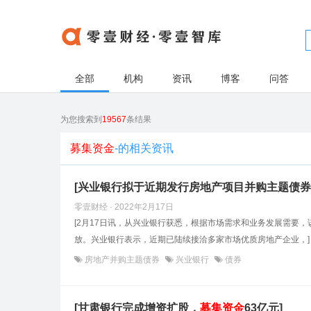
全部
机构
资讯
博客
问答
为您搜索到
19567
条结果
募集资金
-的相关资讯
[兴业银行拟于近期发行房地产项目并购主题债
零壹财经 · 2022年2月17日
[2月17日讯，从兴业银行获悉，根据市场需求和业务发展需要，
放。兴业银行表示，近期已陆续接洽多家市场优质房地产企业，]
房地产并购主题债券
兴业银行
债券
[甘肃银行完成增资扩股，
募集
资金
63亿元]