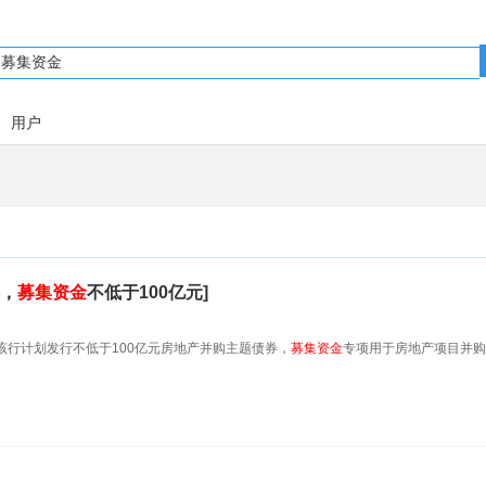
用户
券，
募集
资金
不低于100亿元]
该行计划发行不低于100亿元房地产并购主题债券，
募集
资金
专项用于房地产项目并购