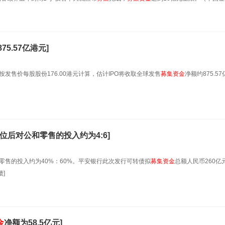
75.57亿港元]
按发售价每股股份176.00港元计算，估计IPO将收取全球发售
募集
资金
净额约875.5
到位后对公和零售的投入约为4:6]
零售的投入约为40%：60%。平安银行此次发行可转债拟
募集
资金
总额人民币260亿
]
金
净额为58.5亿元]