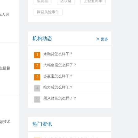
假疫苗
区块链
互金五周年
网贷风险事件
元人民
机构动态
更多
永融贷怎么样了？
1
大幅创投怎么样了？
2
不包括超
多赢宝怎么样了？
3
给力贷怎么样了？
4
黑米财富怎么样了？
5
息技术
热门资讯