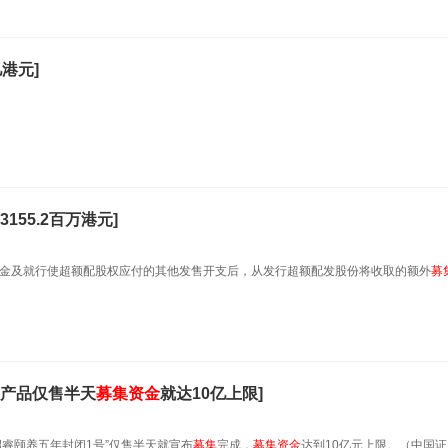
亿港元]
155.2百万港元]
佣金及就行使超额配股权应付的其他发售开支后，从发行超额配发股份将收取的额外
募
的产品仅售半天
募集
资金
就达10亿上限]
睿颐养五年封闭1号”仅售半天就宣布
募集
完成，
募集
资金
达到10亿元上限。（中国证