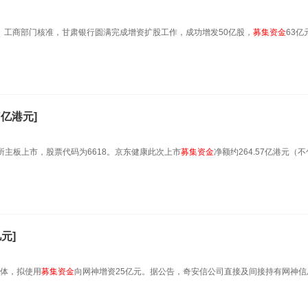
批准、工商部门核准，甘肃银行圆满完成增资扩股工作，成功增发50亿股，
募集
资金
63亿
57亿港元]
所主板上市，股票代码为6618。京东健康此次上市
募集
资金
净额约264.57亿港元（
元]
体，拟使用
募集
资金
向网神增资25亿元。据公告，奇安信公司直接及间接持有网神信