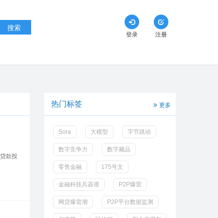
搜索
登录
注册
热门标签
更多
Sora
大模型
字节跳动
数字竞争力
数字藏品
贷款投
零售金融
175号文
金融科技兵器谱
P2P爆雷
网贷爆雷潮
P2P平台数据监测