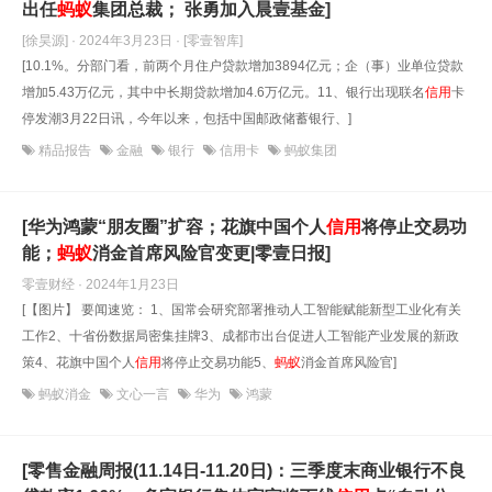
出任
蚂蚁
集团总裁； 张勇加入晨壹基金]
[徐昊源] · 2024年3月23日
· [零壹智库]
[10.1%。分部门看，前两个月住户贷款增加3894亿元；企（事）业单位贷款
增加5.43万亿元，其中中长期贷款增加4.6万亿元。11、银行出现联名
信用
卡
停发潮3月22日讯，今年以来，包括中国邮政储蓄银行、]
精品报告
金融
银行
信用卡
蚂蚁集团
[​华为鸿蒙“朋友圈”扩容；花旗中国个人
信用
将停止交易功
能；
蚂蚁
消金首席风险官变更|零壹日报]
零壹财经 · 2024年1月23日
[【图片】 要闻速览： 1、国常会研究部署推动人工智能赋能新型工业化有关
工作2、十省份数据局密集挂牌3、成都市出台促进人工智能产业发展的新政
策4、花旗中国个人
信用
将停止交易功能5、
蚂蚁
消金首席风险官]
蚂蚁消金
文心一言
华为
鸿蒙
[零售金融周报(11.14日-11.20日)：三季度末商业银行不良