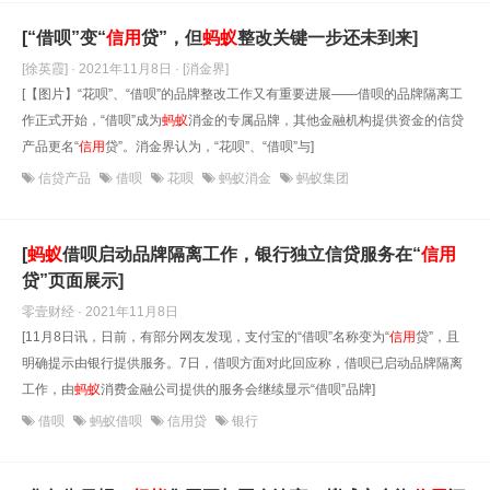
[“借呗”变“
信用
贷”，但
蚂蚁
整改关键一步还未到来]
[徐英霞] · 2021年11月8日
· [消金界]
[【图片】“花呗”、“借呗”的品牌整改工作又有重要进展——借呗的品牌隔离工
作正式开始，“借呗”成为
蚂蚁
消金的专属品牌，其他金融机构提供资金的信贷
产品更名“
信用
贷”。消金界认为，“花呗”、“借呗”与]
信贷产品
借呗
花呗
蚂蚁消金
蚂蚁集团
[
蚂蚁
借呗启动品牌隔离工作，银行独立信贷服务在“
信用
贷”页面展示]
零壹财经 · 2021年11月8日
[11月8日讯，日前，有部分网友发现，支付宝的“借呗”名称变为“
信用
贷”，且
明确提示由银行提供服务。7日，借呗方面对此回应称，借呗已启动品牌隔离
工作，由
蚂蚁
消费金融公司提供的服务会继续显示“借呗”品牌]
借呗
蚂蚁借呗
信用贷
银行