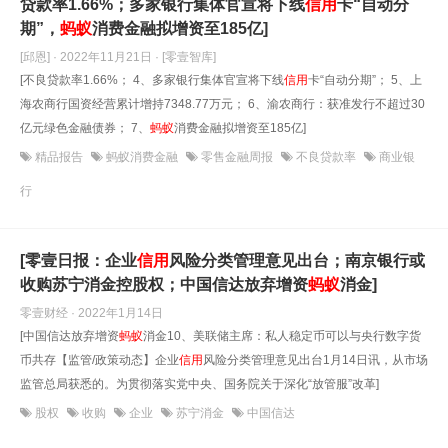
贷款率1.66%；多家银行集体官宣将下线
信用
卡“自动分
期”，
蚂蚁
消费金融拟增资至185亿]
[邱恩] · 2022年11月21日
· [零壹智库]
[不良贷款率1.66%； 4、多家银行集体官宣将下线
信用
卡“自动分期”； 5、上
海农商行国资经营累计增持7348.77万元； 6、渝农商行：获准发行不超过30
亿元绿色金融债券； 7、
蚂蚁
消费金融拟增资至185亿]
精品报告
蚂蚁消费金融
零售金融周报
不良贷款率
商业银
行
[零壹日报：企业
信用
风险分类管理意见出台；南京银行或
收购苏宁消金控股权；中国信达放弃增资
蚂蚁
消金]
零壹财经 · 2022年1月14日
[中国信达放弃增资
蚂蚁
消金10、美联储主席：私人稳定币可以与央行数字货
币共存【监管/政策动态】企业
信用
风险分类管理意见出台1月14日讯，从市场
监管总局获悉的。为贯彻落实党中央、国务院关于深化“放管服”改革]
股权
收购
企业
苏宁消金
中国信达