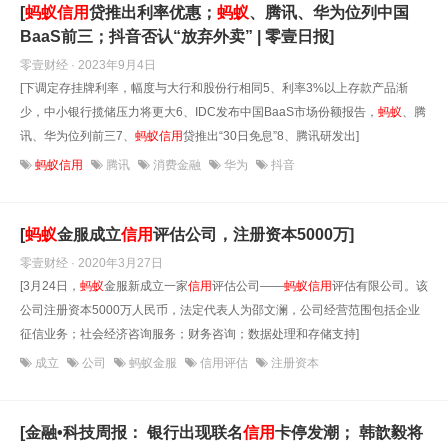
[
蚂蚁
信用
贷推出利率优惠；
蚂蚁
、腾讯、华为位列中国
BaaS前三；抖音否认“放弃外卖” | 零壹日报]
零壹财经 · 2023年9月4日
[下调定存挂牌利率，幅度与大行和股份行相同5、利率3%以上存款产品渐
少，中小银行揽储压力将更大6、IDC发布中国BaaS市场份额报告，
蚂蚁
、腾
讯、华为位列前三7、
蚂蚁
信用
贷推出“30日免息”8、腾讯研发出]
蚂蚁信用
腾讯
消费金融
华为
抖音
[
蚂蚁
金服成立
信用
评估公司，注册资本5000万]
零壹财经 · 2020年3月27日
[3月24日，
蚂蚁
金服新成立一家
信用
评估公司――
蚂蚁
信用
评估有限公司。该
公司注册资本5000万人民币，法定代表人为邵文澜，公司经营范围包括企业
征信业务；社会经济咨询服务；财务咨询；数据处理和存储支持]
成立
公司
蚂蚁金服
信用评估
注册资本
[金融•科技周报： 银行出现联名
信用
卡停发潮； 韩歆毅将