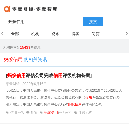
搜索
全部
机构
资讯
博客
问答
用户
为您搜索到
15433
条结果
蚂蚁信用
-的相关资讯
[
蚂蚁
信用
评估公司完成
信用
评级机构备案]
零壹财经 · 2020年6月16日
[6月15日，中国人民银行杭州中心支行晚间公告称，按照2019年11月26日人
民银行、发展改革委、财政部、证监会联合发布的《
信用
评级业管理暂行办
法》规定，中国人民银行杭州中心支行对
蚂蚁
信用
评估有限公司]
信用评估
备案
蚂蚁信用
评估公司
评级机构