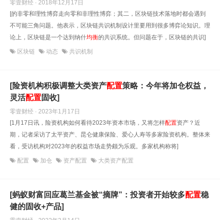
零壹财经 · 2018年12月17日
[的非零和理性博弈走向零和非理性博弈；其二，区块链技术落地时都会遇到
不可能三角问题。他表示，区块链共识机制设计里要用到很多博弈论知识。理
论上，区块链是一个达到纳什
均衡
的共识系统。但问题在于，区块链的共识]
区块链
动态
共识机制
[险资机构积极调整大类资产
配置
策略：今年将加仓权益，
灵活
配置
固收]
零壹财经 · 2023年1月17日
[1月17日讯，险资机构如何看待2023年资本市场，又将怎样
配置
资产？近
期，记者采访了太平资产、昆仑健康保险、爱心人寿等多家险资机构。整体来
看，受访机构对2023年的权益市场走势颇为乐观。多家机构称将]
配置
加仓
资产配置
大类资产配置
[蚂蚁财富回应葛兰基金被“摘牌”：投资者开始较多
配置
稳
健的固收+产品]