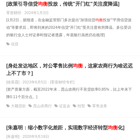
[政策引导信贷
均衡
投放，传统"开门红"关注度降温]
零壹财经 · 2024年1月3日
[1月2日，据报道，在金融监管部门多次提出“加强信贷
均衡
投放”“平滑信贷波
动”等要求后，即将到来的2024年信贷“开门红”受关注度有所降温。多位受访
的银行业人士对证券时报记者透露，年底银行虽然仍在梳理]
信贷
[身处发达地区，对公零售比例
均衡
，这家农商行为啥迟迟
上不了市？]
[徐英霞] · 2023年6月5日
· [零壹财经专栏]
[资产质量方面，截至2022年末，昆山农商行不良贷款率0.85%，比上年末下
降0.11个百分点。]
大额贷款
昆山农商行
证监会
转型
零售业务
[朱嘉明：缩小数字化差距，实现数字经济转型
均衡
化]
[朱嘉明] · 2020年9月19日