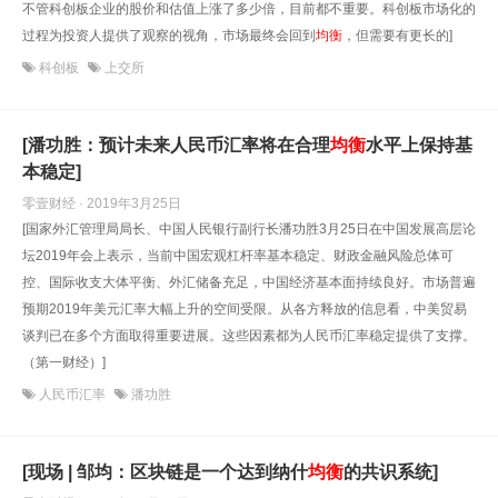
不管科创板企业的股价和估值上涨了多少倍，目前都不重要。科创板市场化的
过程为投资人提供了观察的视角，市场最终会回到
均衡
，但需要有更长的]
科创板
上交所
[潘功胜：预计未来人民币汇率将在合理
均衡
水平上保持基
本稳定]
零壹财经 · 2019年3月25日
[国家外汇管理局局长、中国人民银行副行长潘功胜3月25日在中国发展高层论
坛2019年会上表示，当前中国宏观杠杆率基本稳定、财政金融风险总体可
控、国际收支大体平衡、外汇储备充足，中国经济基本面持续良好。市场普遍
预期2019年美元汇率大幅上升的空间受限。从各方释放的信息看，中美贸易
谈判已在多个方面取得重要进展。这些因素都为人民币汇率稳定提供了支撑。
（第一财经）]
人民币汇率
潘功胜
[现场 | 邹均：区块链是一个达到纳什
均衡
的共识系统]