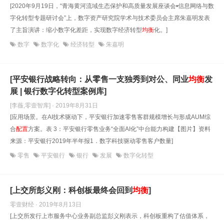
[2020年9月19日，“青海黄河流域生态保护和高质量发展座谈会•信息网络与数
字化转型专题研讨会”上，数字资产研究院学术与技术委员会主席朱嘉明发表
了主旨演讲：缩小数字化差距，实现数字经济转型
均衡
化。]
数字
数字化
经济转型
朱嘉明
[平安银行战略转向：从零售一支独秀到对公、同业
均衡
发
展 | 银行数字化转型案例库]
[李薇,零壹智库] · 2019年8月31日
[应用场景。在AI技术驱动下，平安银行加速零售客群规模增长与形成AUM综
合
配置
方案。表 3：平安银行零售业务“全面AI化”中台能力构建【图片】资料
来源：平安银行2019年半年报1．数字科技驱动零售客户数量]
零售
平安银行
银行
发展
数字化转型
[上交所彭义刚：科创板最终会回到
均衡
]
零壹财经 · 2019年8月13日
[上交所发行上市服务中心业务副总监彭义刚表示，科创板重构了估值体系，