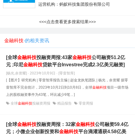
运营机构：蚂蚁科技集团股份有限公司
<<<点击查看更多搜索结果>>>
金融科技
-的相关资讯
[全球
金融科技
投融资周报:43家
金融科技
公司融资51.2亿
元 ;印尼
金融科技
贷款平台Investree完成2.3亿美元融资]
[杨光,余资耀] · 2023年10月9日
· [零壹智库]
[【图片】研究机构 | 零壹智库报告主编 | 赵金龙执笔团队 | 杨光，余资耀 据零
壹智库不完全统计，2023年10月2日到10月8日，全球
金融科技
项目一级市场
上的股权融资事件为43笔，环比减少9笔，]
全球
金融科技
投融资周报
精品报告
零壹周报
[全球
金融科技
投融资周报：32家
金融科技
公司融资59.4亿
元；小微企业创新投资和
金融科技
平台滴灌通获4.58亿美