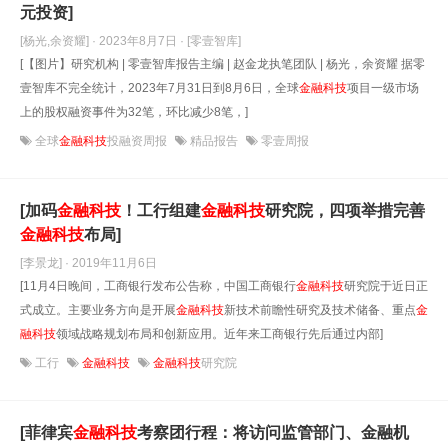
元投资]
[杨光,余资耀] · 2023年8月7日
· [零壹智库]
[【图片】研究机构 | 零壹智库报告主编 | 赵金龙执笔团队 | 杨光，余资耀 据零
壹智库不完全统计，2023年7月31日到8月6日，全球
金融科技
项目一级市场
上的股权融资事件为32笔，环比减少8笔，]
全球
金融科技
投融资周报
精品报告
零壹周报
[加码
金融科技
！工行组建
金融科技
研究院，四项举措完善
金融科技
布局]
[李景龙] · 2019年11月6日
[11月4日晚间，工商银行发布公告称，中国工商银行
金融科技
研究院于近日正
式成立。主要业务方向是开展
金融科技
新技术前瞻性研究及技术储备、重点
金
融科技
领域战略规划布局和创新应用。近年来工商银行先后通过内部]
工行
金融科技
金融科技
研究院
[菲律宾
金融科技
考察团行程：将访问监管部门、金融机