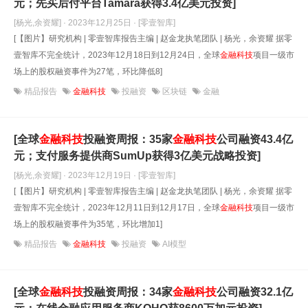
元；先买后付平台Tamara获得3.4亿美元投资]
[杨光,余资耀] · 2023年12月25日
· [零壹智库]
[【图片】研究机构 | 零壹智库报告主编 | 赵金龙执笔团队 | 杨光，余资耀 据零
壹智库不完全统计，2023年12月18日到12月24日，全球
金融科技
项目一级市
场上的股权融资事件为27笔，环比降低8]
精品报告
金融科技
投融资
区块链
金融
[全球
金融科技
投融资周报：35家
金融科技
公司融资43.4亿
元；支付服务提供商SumUp获得3亿美元战略投资]
[杨光,余资耀] · 2023年12月19日
· [零壹智库]
[【图片】研究机构 | 零壹智库报告主编 | 赵金龙执笔团队 | 杨光，余资耀 据零
壹智库不完全统计，2023年12月11日到12月17日，全球
金融科技
项目一级市
场上的股权融资事件为35笔，环比增加1]
精品报告
金融科技
投融资
AI模型
[全球
金融科技
投融资周报：34家
金融科技
公司融资32.1亿