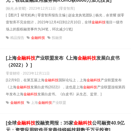
元；在线金融应用服务商KOHO获8600万加元投资]
[杨光,余资耀] · 2023年12月11日
· [零壹智库]
[【图片】研究机构 | 零壹智库报告主编 | 赵金龙执笔团队 | 杨光，余资耀 据零
壹智库不完全统计，2023年12月4日到12月10日，全球
金融科技
项目一级市
场上的股权融资事件为34笔，环比减少1笔]
精品报告
金融科技
投融资
[上海
金融科技
产业联盟发布《上海
金融科技
发展白皮书
（2022）》]
零壹财经 · 2023年12月11日
[12月9日，在第五届上海
金融科技
国际论坛上，上海
金融科技
产业联盟发布
《上海
金融科技
发展白皮书(2022)》，这也是上海
金融科技
产业联盟连续第四
年发布上海
金融科技
发展白皮书。《白皮书》从生态、监管、]
金融科技
上海
金融科技
产业联盟
[全球
金融科技
投融资周报：35家
金融科技
公司融资40.9亿
元；资管应用软件开发商佳锐科技获数千万元投资]