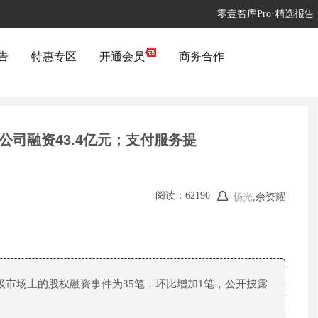
零壹智库Pro·精选报告
告
特惠专区
开通会员
商务合作
公司融资43.4亿元；支付服务提
阅读：62190
杨光
,余资耀
目一级市场上的股权融资事件为35笔，环比增加1笔，公开披露