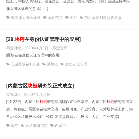
[近日，中国人民银行、银保监会、证监会、外汇局发布《关于金融支持粤港
澳大湾区建设的意见》。]
粤港澳大湾区建设
金融支持
央行
跨境金融创新监管沙盒
[29.
块
链
在身份认证管理中的应用]
零壹财经 · 2020年4月9日
· [零壹智库]
[区块链在身份认证管理中的应用]
心诚区块链101讲
区块链
身份认证管理
[内蒙古区
块
链
研究院正式成立]
零壹财经 · 2020年1月22日
[1月22日，内蒙古区
块
链
研究院揭牌仪式今日举行。内蒙古区
块
链
研究院成立
后，将积极开展区块链技术交流、应用研究、产业培育、人才培养等工作，为
自治区区块链技术和产业创新发展提供智力、技术、人才、产业支撑]
成立
区块链研究院
内蒙古