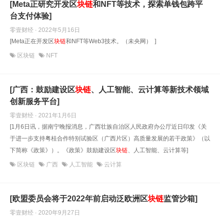
[Meta正研究开发区
块
链
和NFT等技术，探索单钱包跨平
台支付体验]
零壹财经 · 2022年5月16日
[Meta正在开发区
块
链
和NFT等Web3技术。（未央网） ]
区块链
NFT
[广西：鼓励建设区
块
链
、人工智能、云计算等新技术领域
创新服务平台]
零壹财经 · 2021年1月6日
[1月6日讯，据南宁晚报消息，广西壮族自治区人民政府办公厅近日印发《关
于进一步支持粤桂合作特别试验区（广西片区）高质量发展的若干政策》（以
下简称《政策》）。《政策》鼓励建设区
块
链
、人工智能、云计算等]
区块链
广西
人工智能
云计算
[欧盟委员会将于2022年前启动泛欧洲区
块
链
监管沙箱]
零壹财经 · 2020年9月27日