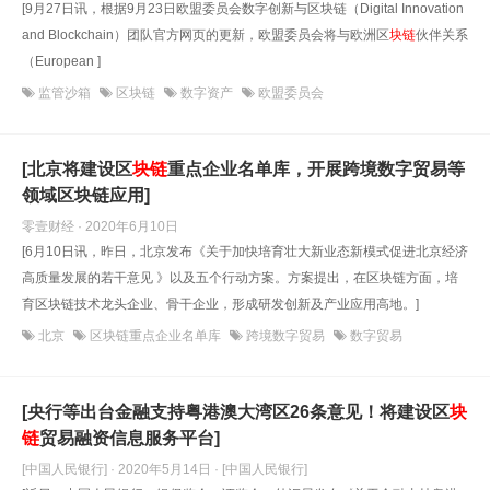
[9月27日讯，根据9月23日欧盟委员会数字创新与区块链（Digital Innovation
and Blockchain）团队官方网页的更新，欧盟委员会将与欧洲区
块
链
伙伴关系
（European ]
监管沙箱
区块链
数字资产
欧盟委员会
[北京将建设区
块
链
重点企业名单库，开展跨境数字贸易等
领域区块链应用]
零壹财经 · 2020年6月10日
[6月10日讯，昨日，北京发布《关于加快培育壮大新业态新模式促进北京经济
高质量发展的若干意见 》以及五个行动方案。方案提出，在区块链方面，培
育区块链技术龙头企业、骨干企业，形成研发创新及产业应用高地。]
北京
区块链重点企业名单库
跨境数字贸易
数字贸易
[央行等出台金融支持粤港澳大湾区26条意见！将建设区
块
链
贸易融资信息服务平台]
[中国人民银行] · 2020年5月14日
· [中国人民银行]