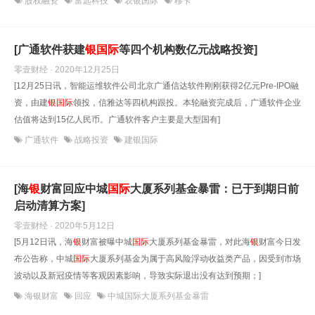
股权融资
富匙科技
农银国际
移卡
[广通软件获建
银
国际
等四个机构数亿元战略投资]
零壹财经 · 2020年12月25日
[12月25日讯，智能运维软件公司北京广通信达软件刚刚获得2亿元Pre-IPO融
资，由建
银
国际
领投，信雅达等四机构跟投。本轮融资完成后，广通软件企业
估值将达到15亿人民币。广通软件客户主要是大型国有]
广通软件
战略投资
建银国际
[海
银
财富回应中城
国际
大厦系列基金暴雷：已于到期日前
启动清算方案]
零壹财经 · 2020年5月12日
[5月12日讯，海
银
财富被曝中城
国际
大厦系列基金暴雷，对此海
银
财富今日发
布公告称，中城
国际
大厦系列基金为属于高风险浮动收益类产品，因受到市场
波动以及新冠疫情等客观因素影响，导致实际退出没有达到预期；]
海银财富
回应
中城国际大厦系列基金暴雷