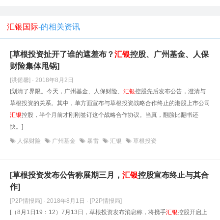
汇银国际
-的相关资讯
[草根投资扯开了谁的遮羞布？
汇
银
控股、广州基金、人保
财险集体甩锅]
[洪偌馨] · 2018年8月2日
[划清了界限。今天，广州基金、人保财险、
汇
银
控股先后发布公告，澄清与
草根投资的关系。其中，单方面宣布与草根投资战略合作终止的港股上市公司
汇
银
控股，半个月前才刚刚签订这个战略合作协议。当真，翻脸比翻书还
快。]
人保财险
广州基金
暴雷
汇银
草根投资
[草根投资发布公告称展期三月，
汇
银
控股宣布终止与其合
作]
[P2P情报局] · 2018年8月1日
· [P2P情报局]
[（8月1日19：12）7月13日，草根投资发布消息称，将携手
汇
银
控股开启上