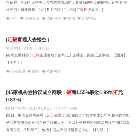
市征程。直到今天中午，金忠栲在表态时，其身后的墙上的横幅上还写着“草
根开启上市新征程—我们要上市啦！”，但是
汇
银
控股集团（]
兑付
草根投资
P2P网贷
展期
汇银控股
[
汇
银
富通人去楼空 ]
零壹财经 · 2018年7月17日
[有网友爆料称，
汇
银
富通各地分部均已人去楼空，跑路已成事实。【图片】
【图片】]
汇银富通
跑路
P2P网贷
[45家机构签协议成立网联：
银
商1.55%联动1.99%
汇
元
0.83%]
[支付产业网] · 2017年8月2日
· [ 支付产业网]
[近日，中国支付网获悉，
汇
元
银
通(北京)在线支付技术有限公司和联动优势电
子商务有限公司分别召开了股东大会，将以对外投资的形式参与设立网联清算
有限公司。7月28日，包括中国人民银行清算总中心、财付通、]