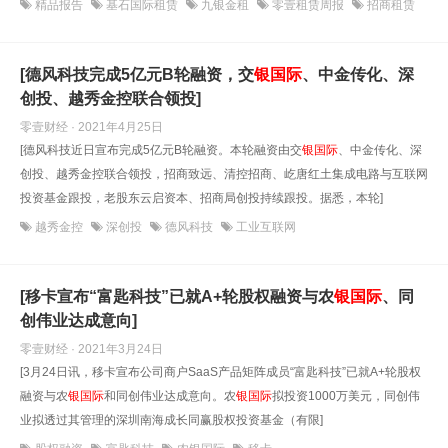
精品报告
基石国际租赁
九银金租
零壹租赁周报
招商租赁
[德风科技完成5亿元B轮融资，交
银
国际
、中金传化、深
创投、越秀金控联合领投]
零壹财经 · 2021年4月25日
[德风科技近日宣布完成5亿元B轮融资。本轮融资由交
银
国际
、中金传化、深
创投、越秀金控联合领投，招商致远、清控招商、屹唐红土集成电路与互联网
投资基金跟投，老股东云启资本、招商局创投持续跟投。据悉，本轮]
越秀金控
深创投
德风科技
工业互联网
[移卡宣布“富匙科技”已就A+轮股权融资与农
银
国际
、同
创伟业达成意向]
零壹财经 · 2021年3月24日
[3月24日讯，移卡宣布公司商户SaaS产品矩阵成员“富匙科技”已就A+轮股权
融资与农
银
国际
和同创伟业达成意向。农
银
国际
拟投资1000万美元，同创伟
业拟透过其管理的深圳南海成长同赢股权投资基金（有限]