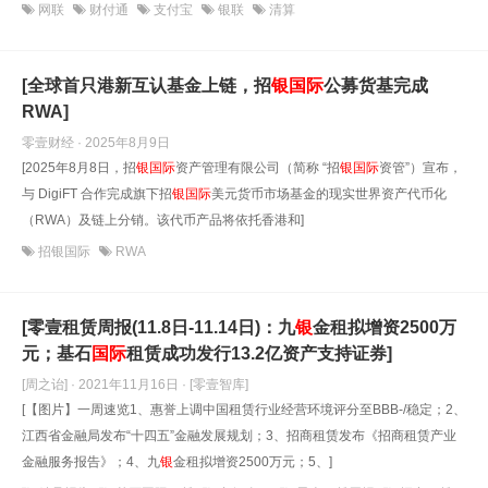
网联
财付通
支付宝
银联
清算
[全球首只港新互认基金上链，招
银
国际
公募货基完成
RWA]
零壹财经 · 2025年8月9日
[2025年8月8日，招
银
国际
资产管理有限公司（简称 “招
银
国际
资管”）宣布，
与 DigiFT 合作完成旗下招
银
国际
美元货币市场基金的现实世界资产代币化
（RWA）及链上分销。该代币产品将依托香港和]
招银国际
RWA
[零壹租赁周报(11.8日-11.14日)：九
银
金租拟增资2500万
元；基石
国际
租赁成功发行13.2亿资产支持证券]
[周之诒] · 2021年11月16日
· [零壹智库]
[【图片】一周速览1、惠誉上调中国租赁行业经营环境评分至BBB-/稳定；2、
江西省金融局发布“十四五”金融发展规划；3、招商租赁发布《招商租赁产业
金融服务报告》；4、九
银
金租拟增资2500万元；5、]