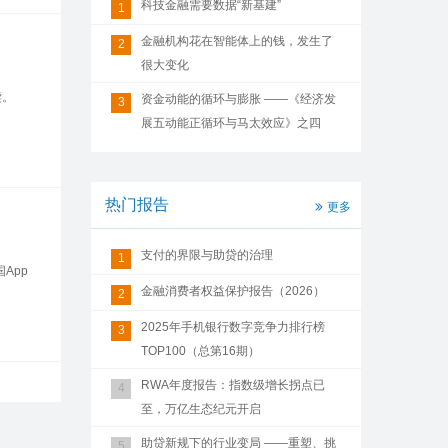
科技金融需要数据“新基建”
1
金融机构花在智能体上的钱，发生了
2
很大变化
读。
资金动能的循环与膨胀 ——《经济发
3
展五动能正循环与马太效应》之四
热门报告
更多
支付的界限与助贷的治理
1
App
金融消费者权益保护报告（2026）
2
2025年手机银行数字竞争力排行榜
3
TOP100（总第16期）
RWA年度报告：指数级增长拐点已
4
至，万亿生态纪元开启
助贷新规下的行业变局 ——重塑、挑
5