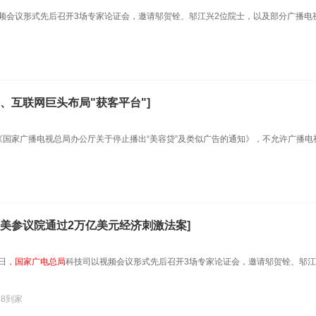
频会议形式先后召开3场专家论证会，邀请邬贺铨、邬江兴2位院士，以及部分广播电
、互联网巨头布局"获客平台"]
《国家广播电视总局办公厅关于停止播出“美容贷”及类似广告的通知》，不允许广播电
；美参议院通过2万亿美元经济刺激法案]
0日，
国家广电总局
科技司以视频会议形式先后召开3场专家论证会，邀请邬贺铨、邬江
58到家