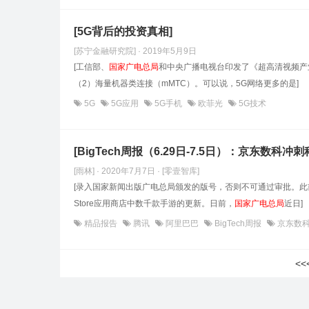
[5G背后的投资真相]
[苏宁金融研究院] · 2019年5月9日
[工信部、
国家广电总局
和中央广播电视台印发了《超高清视频产业
（2）海量机器类连接（mMTC）。可以说，5G网络更多的是]
5G
5G应用
5G手机
欧菲光
5G技术
[BigTech周报（6.29日-7.5日）：京东
[雨林] · 2020年7月7日
· [零壹智库]
[录入国家新闻出版广电总局颁发的版号，否则不可通过审批。此
Store应用商店中数千款手游的更新。日前，
国家广电总局
近日]
精品报告
腾讯
阿里巴巴
BigTech周报
京东数
<