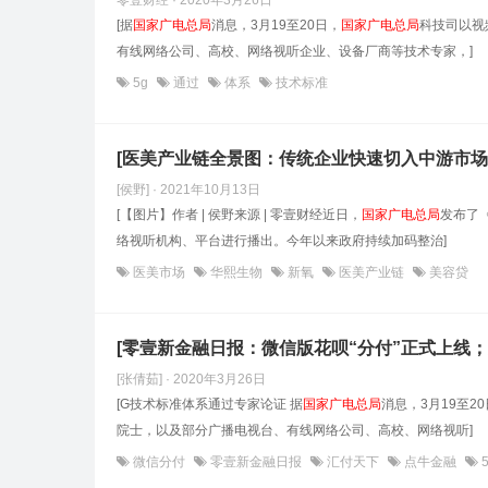
零壹财经 · 2020年3月26日
[据
国家广电总局
消息，3月19至20日，
国家广电总局
科技司以视
有线网络公司、高校、网络视听企业、设备厂商等技术专家，]
5g
通过
体系
技术标准
[医美产业链全景图：传统企业快速切入中游市场
[侯野] · 2021年10月13日
[【图片】作者 | 侯野来源 | 零壹财经近日，
国家广电总局
发布了
络视听机构、平台进行播出。今年以来政府持续加码整治]
医美市场
华熙生物
新氧
医美产业链
美容贷
[零壹新金融日报：微信版花呗“分付”正式上线
[张倩茹] · 2020年3月26日
[G技术标准体系通过专家论证 据
国家广电总局
消息，3月19至2
院士，以及部分广播电视台、有线网络公司、高校、网络视听]
微信分付
零壹新金融日报
汇付天下
点牛金融