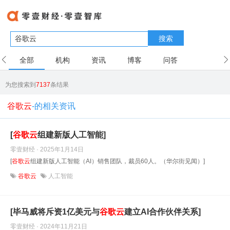
搜索
全部
机构
资讯
博客
问答
用户
为您搜索到
7137
条结果
谷歌云
-的相关资讯
[
谷歌
云
组建新版人工智能]
零壹财经 · 2025年1月14日
[
谷歌
云
组建新版人工智能（AI）销售团队，裁员60人。（华尔街见闻）]
谷歌云
人工智能
[毕马威将斥资1亿美元与
谷歌
云
建立AI合作伙伴关系]
零壹财经 · 2024年11月21日