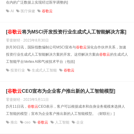
在内的广泛数据上实现经过医学调整的]
AI
医疗保健
谷歌云
[
谷歌
云
将为MSCI开发投资行业生成式人工智能解决方案]
零壹财经 · 2023年8月30日
[8月30日讯，国际指数编制公司MSCI宣布与
谷歌
云
深化合作伙伴关系，加速
投资行业生成式人工智能解决方案的开发。这些解决方案由
谷歌
云
的生成式人
工智能平台Vertex AI和气候技术平台（包括]
投资行业
生成式人工智能
谷歌云
[
谷歌
云
CEO宣布为企业客户推出新的人工智能模型]
零壹财经 · 2023年5月11日
[5月11日讯，
谷歌
云
CEO表示，客户可以根据成本和自身业务规模来选择人
工智能的模型；宣布为企业客户推出新的人工智能模型。（财联社）]
推出
ceo
谷歌云
人工智能
企业