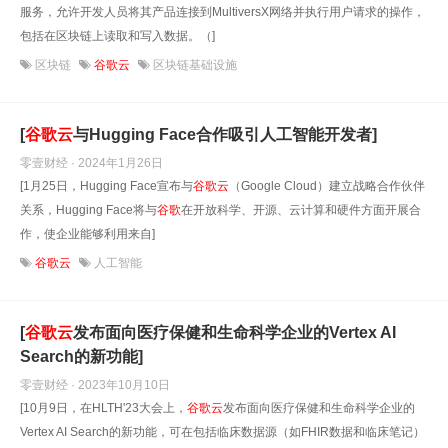
服务，允许开发人员将其产品连接到MultiversX网络并执行用户请求的操作，
包括在区块链上读取和写入数据。（]
区块链
谷歌云
区块链基础设施
[
谷歌
云
与Hugging Face合作吸引人工智能开发者]
零壹财经 · 2024年1月26日
[1月25日，Hugging Face宣布与
谷歌
云
（Google Cloud）建立战略合作伙伴
关系，Hugging Face将与
谷歌
在开放科学、开源、云计算和硬件方面开展合
作，使企业能够利用来自]
谷歌云
人工智能
[
谷歌
云
发布面向医疗保健和生命科学企业的Vertex AI
Search的新功能]
零壹财经 · 2023年10月10日
[10月9日，在HLTH'23大会上，
谷歌
云
发布面向医疗保健和生命科学企业的
Vertex AI Search的新功能，可在包括临床数据源（如FHIR数据和临床笔记）