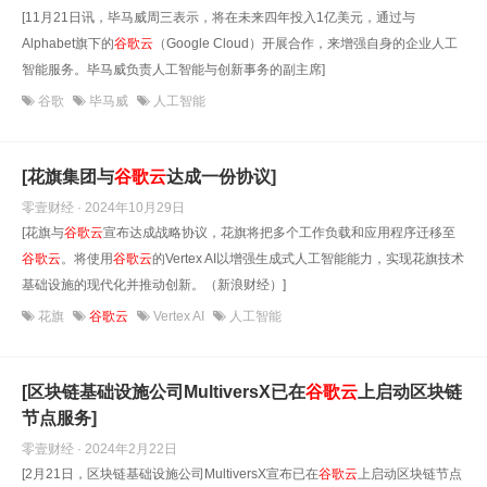
[11月21日讯，毕马威周三表示，将在未来四年投入1亿美元，通过与
Alphabet旗下的
谷歌
云
（Google Cloud）开展合作，来增强自身的企业人工
智能服务。毕马威负责人工智能与创新事务的副主席]
谷歌
毕马威
人工智能
[花旗集团与
谷歌
云
达成一份协议]
零壹财经 · 2024年10月29日
[花旗与
谷歌
云
宣布达成战略协议，花旗将把多个工作负载和应用程序迁移至
谷歌
云
。将使用
谷歌
云
的Vertex AI以增强生成式人工智能能力，实现花旗技术
基础设施的现代化并推动创新。（新浪财经）]
花旗
谷歌云
Vertex AI
人工智能
[区块链基础设施公司MultiversX已在
谷歌
云
上启动区块链
节点服务]
零壹财经 · 2024年2月22日
[2月21日，区块链基础设施公司MultiversX宣布已在
谷歌
云
上启动区块链节点