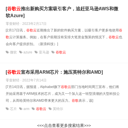
[
谷歌
云
推出新购买方案吸引客户，追赶亚马逊AWS和微
软Azure]
零壹财经 · 2023年2月17日
[2月17日讯，
谷歌
云
近期推出了新的软件购买方案，以吸引客户更多地使用
谷
歌
云计算服务。例如，在客户前期没有安排大笔资金预算的情况下，
谷歌
云
也
会向客户提供折扣。（新浪科技）]
微软
azure
亚马逊
谷歌云
[
谷歌
云
宣布采用ARM芯片：施压英特尔和AMD]
零壹财经 · 2022年7月14日
[7月14日讯，据报道，Alphabet旗下
谷歌
云
部门当地时间周三宣布，他们将
开始采用基于ARM技术的芯片，成为又一个加入这一转型浪潮的大型科技公
司，从而给英特尔和AMD带来更大的压力。
谷歌
表示，该]
芯片
arm
谷歌云
英特尔
<<<点击查看更多搜索结果>>>