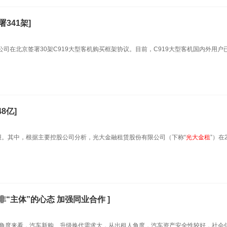
341架]
司在北京签署30架C919大型客机购买框架协议。目前，C919大型客机国内外用户已
8亿]
年报。其中，根据主要控股公司分析，光大金融租赁股份有限公司（下称“
光大金租
”）在
非“主体”的心态 加强同业合作 ]
角度来看，汽车新购、升级换代需求大，从出租人角度，汽车资产安全性较好，社会