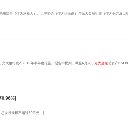
称，亳州协合（作为承租人）、天津协合（作为供应商）与光大金融租赁（作为买方及出
，光大银行发布2019年半年度报告。报告中提到，截至6月末，
光大金租
总资产874.
.96%]
，总发行规模不超过50亿元。]