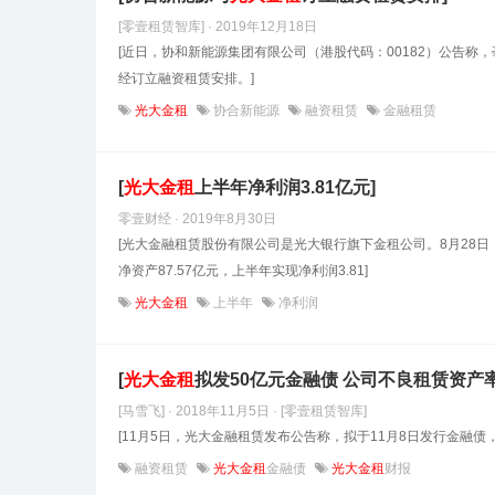
[零壹租赁智库] · 2019年12月18日
[近日，协和新能源集团有限公司（港股代码：00182）公告
经订立融资租赁安排。]
光大金租
协合新能源
融资租赁
金融租赁
[
光大金租
上半年净利润3.81亿元]
零壹财经 · 2019年8月30日
[光大金融租赁股份有限公司是光大银行旗下金租公司。8月28日
净资产87.57亿元，上半年实现净利润3.81]
光大金租
上半年
净利润
[
光大金租
拟发50亿元金融债 公司不良租赁资产率0
[马雪飞] · 2018年11月5日
· [零壹租赁智库]
[11月5日，光大金融租赁发布公告称，拟于11月8日发行金融债
融资租赁
光大金租
金融债
光大金租
财报