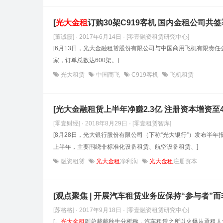
[
光大金租
订购30架C919客机 国内金租公司共签署
[董诚霞] · 2017年6月14日
· [零壹融资租赁研究中心]
[6月13日，光大金融租赁股份有限公司与中国商用飞机有限责任公
家，订单总数达600架。]
光大租赁
中国商飞
C919客机
飞机租赁
[光大金融租赁上半年净赚2.3亿 注册资本增资至4
[零壹财经] · 2018年8月29日
· [零壹租赁智库]
[8月28日，光大银行股份有限公司（下称“光大银行”）发布半
上半年，主要围绕非标准化设备租赁、航空设备租赁、]
融资租赁
光大金租
净利润
光大金租
注册资本
[观点聚焦 | 开展汽车租赁业务应保持“参与者”而
[苏格格] · 2017年9月18日
· [零壹融资租赁研究中心]
[。
光大金租
副总裁戴秋生分析称，汽车租赁之所以火爆从承租人