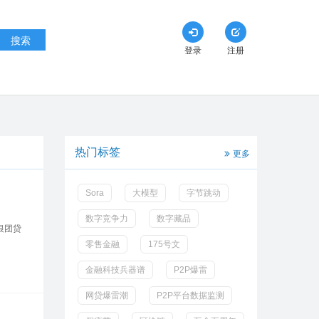
搜索
登录
注册
热门标签
更多
Sora
大模型
字节跳动
数字竞争力
数字藏品
银团贷
零售金融
175号文
金融科技兵器谱
P2P爆雷
网贷爆雷潮
P2P平台数据监测