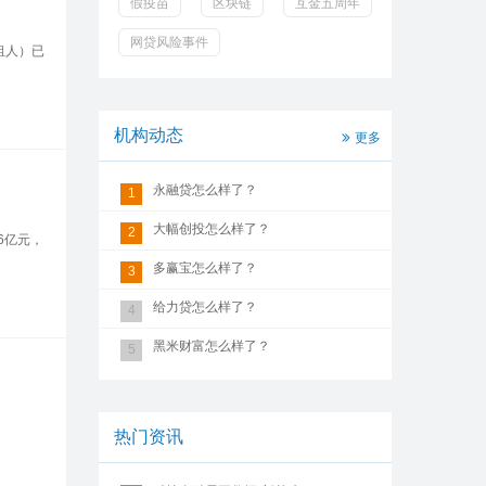
假疫苗
区块链
互金五周年
网贷风险事件
租人）已
机构动态
更多
永融贷怎么样了？
1
大幅创投怎么样了？
2
86亿元，
多赢宝怎么样了？
3
给力贷怎么样了？
4
黑米财富怎么样了？
5
热门资讯