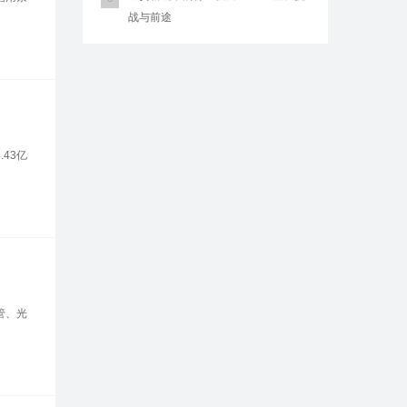
战与前途
.43亿
管、光