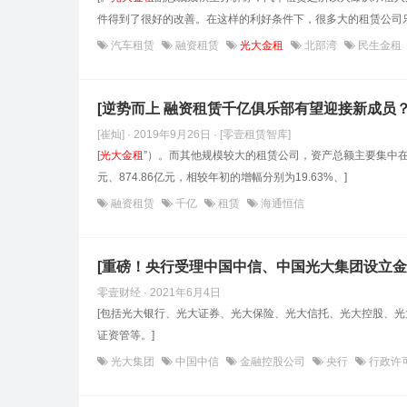
件得到了很好的改善。在这样的利好条件下，很多大的租赁公司乐
汽车租赁
融资租赁
光大金租
北部湾
民生金租
[逆势而上 融资租赁千亿俱乐部有望迎接新成员？
[崔灿] · 2019年9月26日
· [零壹租赁智库]
[
光大金租
”）。而其他规模较大的租赁公司，资产总额主要集中在
元、874.86亿元，相较年初的增幅分别为19.63%、]
融资租赁
千亿
租赁
海通恒信
[重磅！央行受理中国中信、中国光大集团设立金
零壹财经 · 2021年6月4日
[包括光大银行、光大证券、光大保险、光大信托、光大控股、
证资管等。]
光大集团
中国中信
金融控股公司
央行
行政许