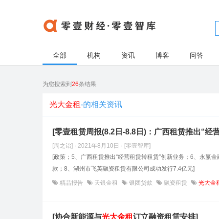
全部
机构
资讯
博客
问答
为您搜索到
26
条结果
光大金租
-的相关资讯
[零壹租赁周报(8.2日-8.8日)：广西租赁推出“
[周之诒] · 2021年8月10日
· [零壹智库]
[政策；5、广西租赁推出“经营租赁转租赁”创新业务；6、永赢金
款；8、湖州市飞英融资租赁有限公司成功发行7.4亿元]
精品报告
天银金租
银团贷款
融资租赁
光大金
[协合新能源与
光大金租
订立融资租赁安排]