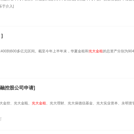
于介入]
]
400到600多亿元区间。截至今年上半年末，华夏金租和
光大金租
的总资产分别为904
融控股公司申请]
光大金控、光大金瓯、
光大金租
、光大理财、光大保德信基金、光大实业资本、永明资
可