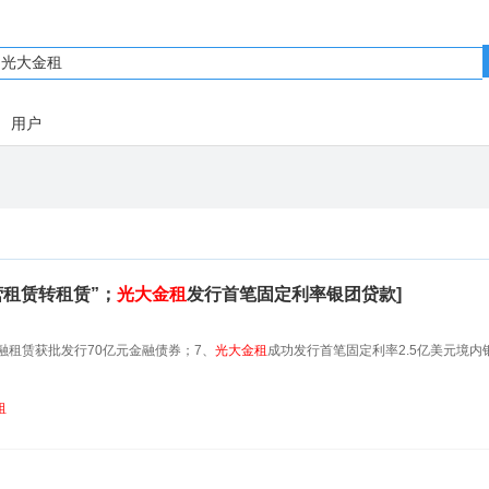
用户
经营租赁转租赁”；
光大金租
发行首笔固定利率银团贷款]
融租赁获批发行70亿元金融债券；7、
光大金租
成功发行首笔固定利率2.5亿美元境内
租