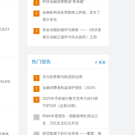
科技金融需要数据“新基建”
1
金融机构花在智能体上的钱，发生了
2
很大变化
达24
资金动能的循环与膨胀 ——《经济发
3
展五动能正循环与马太效应》之四
热门报告
更多
支付的界限与助贷的治理
1
2018年
金融消费者权益保护报告（2026）
2
2025年手机银行数字竞争力排行榜
3
TOP100（总第16期）
RWA年度报告：指数级增长拐点已
4
至，万亿生态纪元开启
助贷新规下的行业变局 ——重塑、挑
信用条
5