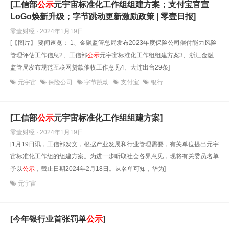
[工信部
公示
元宇宙标准化工作组组建方案；支付宝官宣
LoGo焕新升级；字节跳动更新激励政策 | 零壹日报]
零壹财经 · 2024年1月19日
[【图片】 要闻速览： 1、金融监管总局发布2023年度保险公司偿付能力风险
管理评估工作信息2、工信部
公示
元宇宙标准化工作组组建方案3、浙江金融
监管局发布规范互联网贷款催收工作意见4、大连出台29条]
元宇宙
保险公司
字节跳动
支付宝
银行
[工信部
公示
元宇宙标准化工作组组建方案]
零壹财经 · 2024年1月19日
[1月19日讯，工信部发文，根据产业发展和行业管理需要，有关单位提出元宇
宙标准化工作组的组建方案。为进一步听取社会各界意见，现将有关委员名单
予以
公示
，截止日期2024年2月18日。从名单可知，华为]
元宇宙
[今年银行业首张罚单
公示
]