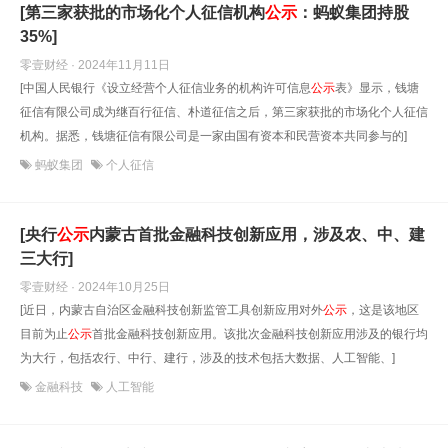
[第三家获批的市场化个人征信机构
公示
：蚂蚁集团持股
35%]
零壹财经 · 2024年11月11日
[中国人民银行《设立经营个人征信业务的机构许可信息
公示
表》显示，钱塘
征信有限公司成为继百行征信、朴道征信之后，第三家获批的市场化个人征信
机构。据悉，钱塘征信有限公司是一家由国有资本和民营资本共同参与的]
蚂蚁集团
个人征信
[央行
公示
内蒙古首批金融科技创新应用，涉及农、中、建
三大行]
零壹财经 · 2024年10月25日
[近日，内蒙古自治区金融科技创新监管工具创新应用对外
公示
，这是该地区
目前为止
公示
首批金融科技创新应用。该批次金融科技创新应用涉及的银行均
为大行，包括农行、中行、建行，涉及的技术包括大数据、人工智能、]
金融科技
人工智能