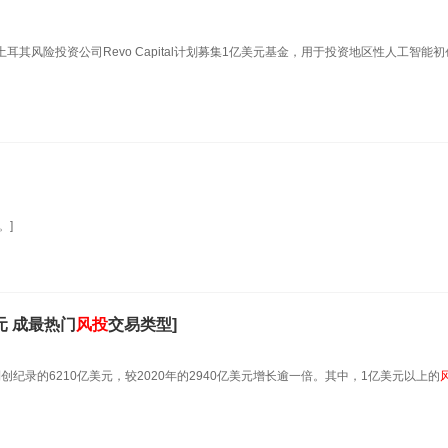
供支持的土耳其风险投资公司Revo Capital计划募集1亿美元基金，用于投资地区性人工智能
。]
元 成最热门
风投
交易类型]
创纪录的6210亿美元，较2020年的2940亿美元增长逾一倍。其中，1亿美元以上的