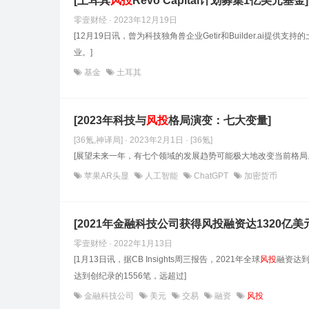
[土耳其
风投
Revo Capital计划募集1亿美元基金]
零壹财经 · 2023年12月19日
[12月19日讯，曾为科技独角兽企业Getir和Builder.ai提
业。]
基金
土耳其
[2023年科技与
风投
格局演变：七大变量]
[36氪,神译局] · 2023年2月1日
· [36氪]
[展望未来一年，有七个领域的发展趋势可能极大地改变当前格局
苹果AR头显
人工智能
ChatGPT
加密货币
[2021年金融科技公司获得风投融资达1320亿美
零壹财经 · 2022年1月13日
[1月13日讯，据CB Insights周三报告，2021年全球
风投
融资达到
达到创纪录的1556笔，远超过]
金融科技公司
美元
交易
融资
风投