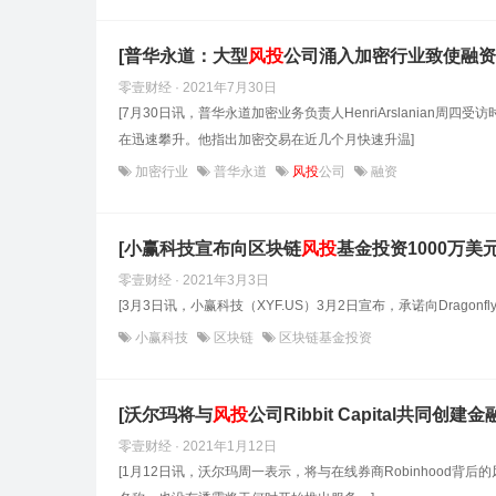
[普华永道：大型
风投
公司涌入加密行业致使融资
零壹财经 · 2021年7月30日
[7月30日讯，普华永道加密业务负责人HenriArslanian周四
在迅速攀升。他指出加密交易在近几个月快速升温]
加密行业
普华永道
风投
公司
融资
[小赢科技宣布向区块链
风投
基金投资1000万美元
零壹财经 · 2021年3月3日
[3月3日讯，小赢科技（XYF.US）3月2日宣布，承诺向Dragonfl
小赢科技
区块链
区块链基金投资
[沃尔玛将与
风投
公司Ribbit Capital共同创
零壹财经 · 2021年1月12日
[1月12日讯，沃尔玛周一表示，将与在线券商Robinhood背后的