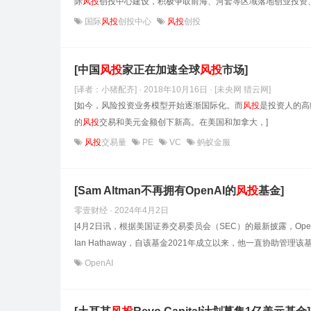
际
风投
创投中心建设，积极争取前海、河套等区域落地创业投资、
国际
风投
创投中心
风投
创投
[中国
风投
家正在加速全球
风投
市场]
[译者：小猪配齐] · 2018年10月16日
· [未央网 猎云网]
[如今，风险投资业务模型开始逐渐国际化。而
风投
是投资人的高级
的
风投
交易和美元金额创下新高。在美国和加拿大，]
风投
交易量
PE
VC
蚂蚁金服
[Sam Altman不再拥有OpenAI的
风投
基金]
零壹财经 · 2024年4月2日
[4月2日讯，根据美国证券交易委员会（SEC）的最新披露，Ope
Ian Hathaway，自该基金2021年成立以来，他一直协助管理该
OpenAI