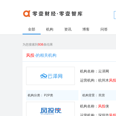
全部
机构
资讯
博客
问答
为您搜索到
936
条结果
风投
-的相关机构
机构名称：
云泽网
运营机构：杭州木
风
机构分类： P2P类
机构背景： 民营
机构名称：
风投
侠
运营机构：深圳市
风