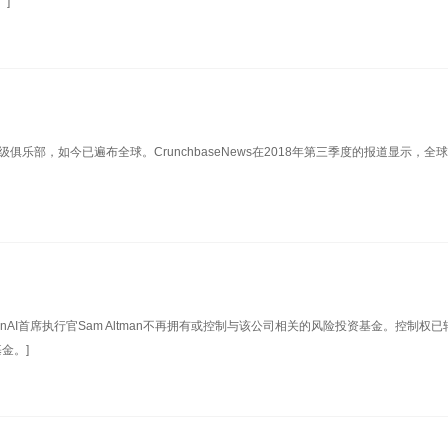
]
俱乐部，如今已遍布全球。CrunchbaseNews在2018年第三季度的报道显示，全
nAI首席执行官Sam Altman不再拥有或控制与该公司相关的风险投资基金。控制权已
基金。]