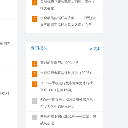
金融机构花在智能体上的钱，发生了
1
很大变化
资金动能的循环与膨胀 ——《经济发
2
展五动能正循环与马太效应》之四
球范围内
热门报告
更多
支付的界限与助贷的治理
1
金融消费者权益保护报告（2026）
2
2025年手机银行数字竞争力排行榜
3
TOP100（总第16期）
转移到
RWA年度报告：指数级增长拐点已
4
至，万亿生态纪元开启
助贷新规下的行业变局 ——重塑、挑
5
战与前途