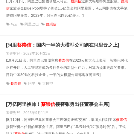
[1月23日讯，阿里巴巴集团创始人马云、
蔡崇信
近期大幅增持阿里股票。
蔡崇
信
家族基金Blue Pool增持了价值1.5亿美金的阿里股票，马云同期也在大手笔
增持阿里股票。2023年，阿里巴巴以95亿美元（]
马云
阿里巴巴
蔡崇信
[阿里
蔡崇信
：国内一半的大模型公司跑在阿里云之上]
零壹财经 · 2023年10月31日
[10月31日讯，阿里巴巴集团主席
蔡崇信
在2023云栖大会上表示，智能化时代
正在开启，人工智能将成为各行各业的新型生产力，对算力提出更高的要求。
目前中国80%的科技企业，一半的大模型公司都跑在阿里云]
蔡崇信
阿里
大模型
[万亿阿里换帅！
蔡崇信
接替张勇出任董事会主席]
零壹财经 · 2023年9月11日
[9月10日，阿里巴巴集团董事会主席张勇正式“交棒”，集团执行副主席
蔡崇信
接替张勇出任新的董事会主席。阿里巴巴在“马云时代”和“张勇时代”后，正式
进入“
蔡崇信
时代”。这一项调整在预料之中。今年6月，]