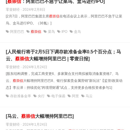
[
蔡崇信
：阿里巴巴不急于让菜鸟、盒马进行IPO]
零壹财经 · 2024年2月8日
[2月7日，阿里巴巴集团主席
蔡崇信
在电话会议上表示，阿里巴巴不急于让菜
鸟、盒马进行IPO。（36氪）]
阿里巴巴
蔡崇信
菜鸟
IPO
盒马
[人民银行将于2月5日下调存款准备金率0.5个百分点；马
云、
蔡崇信
大幅增持阿里巴巴 | 零壹日报]
零壹财经 · 2024年1月24日
[股东结构调整，完成工商变更6、多家聚合支付商拟被取消备案资格7、马
云、
蔡崇信
大幅增持阿里巴巴8、银行探索贵金属营销“新玩法”【监管/政策动
态】李云泽：持续优化“跨境理财通”试点，支持更多合格投资者参与1]
存款准备金率
央行
电子保函
阿里
马云
[马云、
蔡崇信
大幅增持阿里巴巴]
零壹财经 · 2024年1月24日