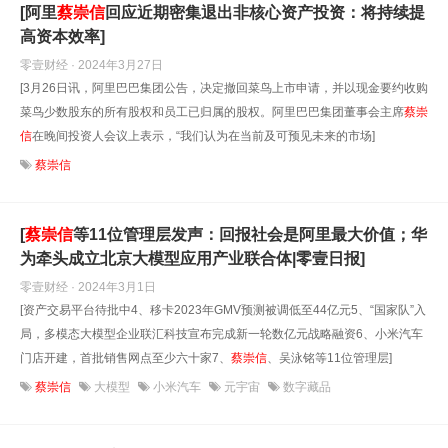
[阿里
蔡崇信
回应近期密集退出非核心资产投资：将持续提
高资本效率]
零壹财经 · 2024年3月27日
[3月26日讯，阿里巴巴集团公告，决定撤回菜鸟上市申请，并以现金要约收购
菜鸟少数股东的所有股权和员工已归属的股权。阿里巴巴集团董事会主席
蔡崇
信
在晚间投资人会议上表示，“我们认为在当前及可预见未来的市场]
蔡崇信
[
蔡崇信
等11位管理层发声：回报社会是阿里最大价值；华
为牵头成立北京大模型应用产业联合体|零壹日报]
零壹财经 · 2024年3月1日
[资产交易平台待批中4、移卡2023年GMV预测被调低至44亿元5、“国家队”入
局，多模态大模型企业联汇科技宣布完成新一轮数亿元战略融资6、小米汽车
门店开建，首批销售网点至少六十家7、
蔡崇信
、吴泳铭等11位管理层]
蔡崇信
大模型
小米汽车
元宇宙
数字藏品