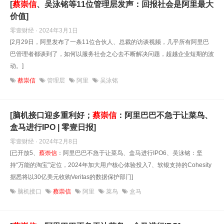
[
蔡崇信
、吴泳铭等11位管理层发声：回报社会是阿里最大
价值]
零壹财经 · 2024年3月1日
[2月29日，阿里发布了一条11位合伙人、总裁的访谈视频，几乎所有阿里巴
巴管理者都谈到了，如何以服务社会之心去不断解决问题，超越企业短期的波
动。]
蔡崇信
管理层
阿里
吴泳铭
[脑机接口迎多重利好；
蔡崇信
：阿里巴巴不急于让菜鸟、
盒马进行IPO | 零壹日报]
零壹财经 · 2024年2月8日
[已开放5、
蔡崇信
：阿里巴巴不急于让菜鸟、盒马进行IPO6、吴泳铭：坚
持“万能的淘宝”定位，2024年加大用户核心体验投入7、软银支持的Cohesity
据悉将以30亿美元收购Veritas的数据保护部门]
脑机接口
蔡崇信
阿里
菜鸟
盒马