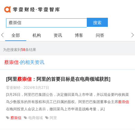
搜索
全部
机构
资讯
博客
问答
用户
为您搜索到
58
条结果
蔡崇信
-的相关资讯
[阿里
蔡崇信
：阿里的首要目标是在电商领域获胜]
零壹财经 · 2024年3月27日
[3月26日，阿里巴巴集团公告，决定撤回菜鸟上市申请，并以现金要约收购菜
鸟少数股东的所有股权和员工已归属的股权。阿里巴巴集团董事会主席
蔡崇信
在晚间投资人会议上表示，撤回菜鸟上市申请是战略考量，从]
蔡崇信
电商领域
阿里