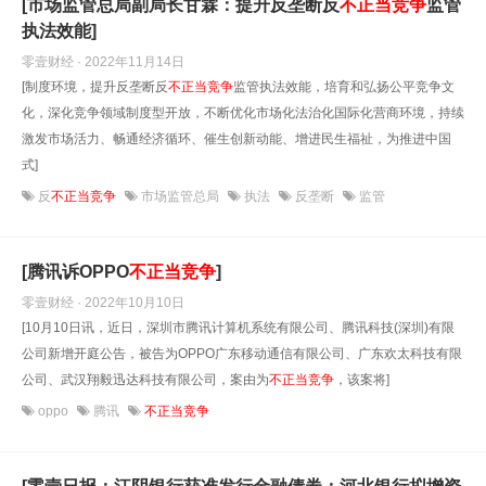
[市场监管总局副局长甘霖：提升反垄断反
不
正当竞争
监管
执法效能]
零壹财经 · 2022年11月14日
[制度环境，提升反垄断反
不
正当竞争
监管执法效能，培育和弘扬公平竞争文
化，深化竞争领域制度型开放，不断优化市场化法治化国际化营商环境，持续
激发市场活力、畅通经济循环、催生创新动能、增进民生福祉，为推进中国
式]
反
不正当竞争
市场监管总局
执法
反垄断
监管
[腾讯诉OPPO
不
正当竞争
]
零壹财经 · 2022年10月10日
[10月10日讯，近日，深圳市腾讯计算机系统有限公司、腾讯科技(深圳)有限
公司新增开庭公告，被告为OPPO广东移动通信有限公司、广东欢太科技有限
公司、武汉翔毅迅达科技有限公司，案由为
不
正当竞争
，该案将]
oppo
腾讯
不正当竞争