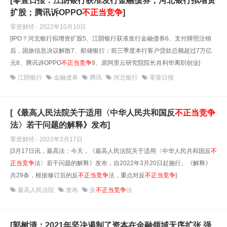
[零壹日报：江阴银行获准发行金融债券；河北银行拟增资
扩股；腾讯诉OPPO
不
正当竞争
]
零壹财经 · 2022年10月10日
[IPO？河北银行拟增资扩股5、江阴银行获准发行金融债券6、支付牌照注销
后，国旅信息决议解散7、邮储银行：前三季度本行客户贷款总额超过7万亿
元8、腾讯诉OPPO
不
正当竞争
9、原阿里云研究院院长肖利华离职创业]
江阴银行
金融债券
腾讯
河北银行
零壹日报
[《最高人民法院关于适用〈中华人民共和国反
不
正当竞争
法〉若干问题的解释》发布]
零壹财经 · 2022年3月17日
[3月17日讯，最高法：今天，《最高人民法院关于适用〈中华人民共和国反
不
正当竞争
法〉若干问题的解释》发布，自2022年3月20日起施行。《解释》
共29条，根据修订后的反
不
正当竞争
法，重点对反
不
正当竞争
]
最高人民法院
发布
反
不正当竞争
法
[郭树清：2021年坚决遏制了资本在金融领域无序扩张 强