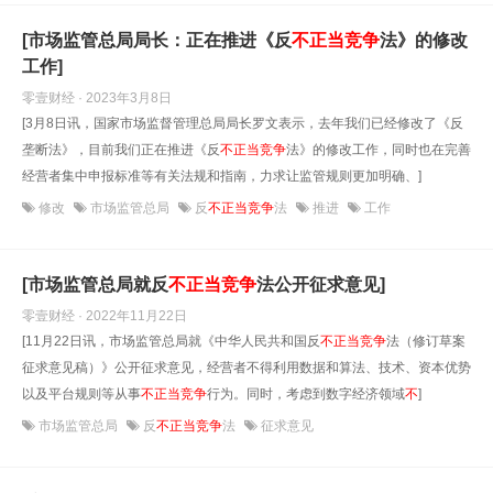
[市场监管总局局长：正在推进《反
不
正当竞争
法》的修改
工作]
零壹财经 · 2023年3月8日
[3月8日讯，国家市场监督管理总局局长罗文表示，去年我们已经修改了《反
垄断法》，目前我们正在推进《反
不
正当竞争
法》的修改工作，同时也在完善
经营者集中申报标准等有关法规和指南，力求让监管规则更加明确、]
修改
市场监管总局
反
不正当竞争
法
推进
工作
[市场监管总局就反
不
正当竞争
法公开征求意见]
零壹财经 · 2022年11月22日
[11月22日讯，市场监管总局就《中华人民共和国反
不
正当竞争
法（修订草案
征求意见稿）》公开征求意见，经营者不得利用数据和算法、技术、资本优势
以及平台规则等从事
不
正当竞争
行为。同时，考虑到数字经济领域
不
]
市场监管总局
反
不正当竞争
法
征求意见