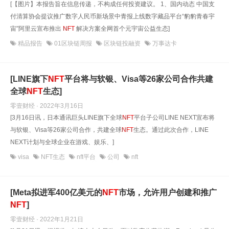
[【图片】本报告旨在信息传递，不构成任何投资建议。 1、国内动态 中国支
付清算协会提议推广数字人民币新场景中青报上线数字藏品平台“豹豹青春宇
宙”阿里云宣布推出
NFT
解决方案全网首个元宇宙公益生态]
精品报告
01区块链周报
区块链投融资
万事达卡
[LINE旗下
NFT
平台将与软银、Visa等26家公司合作共建
全球
NFT
生态]
零壹财经 · 2022年3月16日
[3月16日讯，日本通讯巨头LINE旗下全球
NFT
平台子公司LINE NEXT宣布将
与软银、Visa等26家公司合作，共建全球
NFT
生态。通过此次合作，LINE
NEXT计划与全球企业在游戏、娱乐、]
visa
NFT生态
nft平台
公司
nft
[Meta拟进军400亿美元的
NFT
市场，允许用户创建和推广
NFT
]
零壹财经 · 2022年1月21日