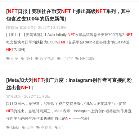
[
NFT
日报 | 美联社在币安
NFT
上推出高级
NFT
系列，其中
包含过去100年的历史新闻]
[黎颖恒,黄泽圆等] · 2021年10月19日
[【图片】【要闻速览】1.Axie Infinity
NFT
收藏品销售总量突破700万笔2.
NFT
概念板块今日平均跌幅为0.60%3.
NFT
交易平台Rarible宣布推出“免Gas铸造
NFT
”功能4]
币安
NFT
数字艺术
元宇宙
NFT周报
[Meta加大对
NFT
推广力度：Instagram创作者可直接向粉
丝出售
NFT
]
零壹财经 · 2022年11月3日
[11月3日讯，据报道，尽管数字资产交易放缓，但Meta正在其平台上扩展
NFT
的推出。当地时间周三，Meta表示，Instagram上的创作者将能制作并直
接向平台内外的粉丝出售他们自己的
NFT
——代表]
Meta
出售
创作者
nft