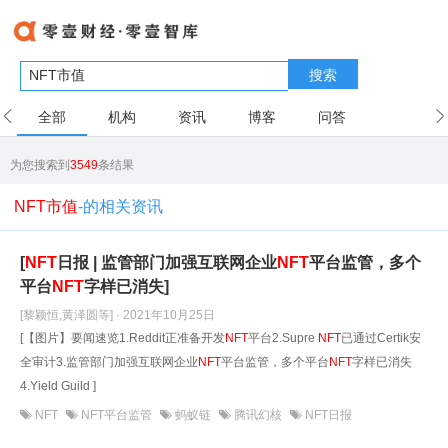
搜索
全部
机构
资讯
博客
问答
用户
为您搜索到
3549
条结果
NFT市值
-的相关资讯
[
NFT
日报 | 监管部门加强互联网企业
NFT
平台监管，多个
平台
NFT
字样已消失]
[黎颖恒,黄泽圆等] · 2021年10月25日
[【图片】要闻速览1.Reddit正准备开发
NFT
平台2.Supre
NFT
已通过Certik安
全审计3.监管部门加强互联网企业
NFT
平台监管，多个平台
NFT
字样已消失
4.Yield Guild ]
NFT
NFT平台监管
蚂蚁链
腾讯幻核
NFT日报