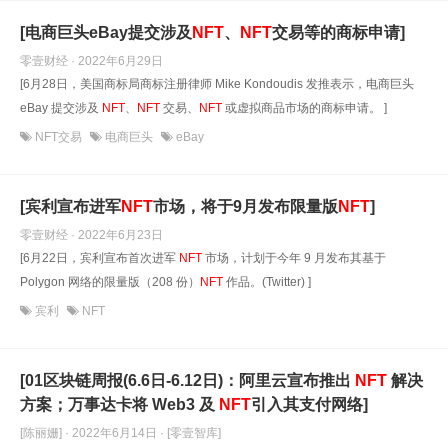
[电商巨头eBay提交涉及
NFT
、
NFT
交易等的商标申请]
零壹财经 · 2022年6月29日
[6月28日，美国商标局商标注册律师 Mike Kondoudis 发推表示，电商巨头
eBay 提交涉及
NFT
、
NFT
交易、
NFT
或虚拟商品市场的商标申请。 ]
NFT交易
电商巨头
eBay
[宾利宣布进军
NFT
市场，将于9月发布限量版
NFT
]
零壹财经 · 2022年6月23日
[6月22日，宾利宣布首次进军
NFT
市场，计划于今年 9 月发布其基于
Polygon 网络的限量版（208 份）
NFT
作品。(Twitter) ]
宾利
NFT
[01区块链周报(6.6日-6.12日)：阿里云宣布推出
NFT
解决
方案；万事达卡将 Web3 及
NFT
引入其支付网络]
[陈丽姗] · 2022年6月14日
· [零壹智库]