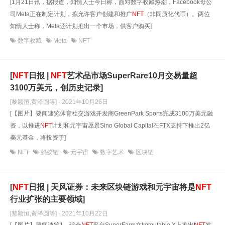
[1月21日讯，据报道，知情人士今日称，面对数字收藏热潮，Facebook母公
司Meta正在制定计划，拟允许客户创建和推广
NFT
（非同质化代币）。两位
知情人士称，Meta还计划推出一个市场，供客户购买]
数字收藏
Meta
NFT
[
NFT
日报 |
NFT
艺术品市场SuperRare10月交易量超
3100万美元，创历史记录]
[黎颖恒,黄泽圆等] · 2021年10月26日
[【图片】要闻速览体育社交游戏开发商GreenPark Sports完成3100万美元融
资，以推进
NFT
计划和元宇宙愿景Sino Global Capital在FTX支持下推出2亿
美元基金，将投资于]
NFT
蚂蚁链
元宇宙
数字艺术
区块链
[
NFT
日报 | 天风证券：未来区块链游戏和元宇宙将是
NFT
行业扩张的主要领域]
[黎颖恒,黄泽圆等] · 2021年10月22日
[【图片】要闻速览1、综合
NFT
平台SuperFarm在Immutable X上推出
NFT
发