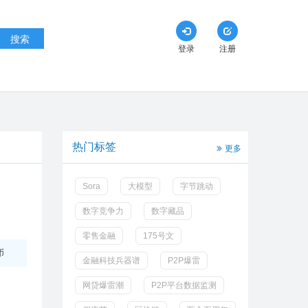
搜索
登录
注册
热门标签
更多
Sora
大模型
字节跳动
数字竞争力
数字藏品
零售金融
175号文
币
金融科技兵器谱
P2P爆雷
网贷爆雷潮
P2P平台数据监测