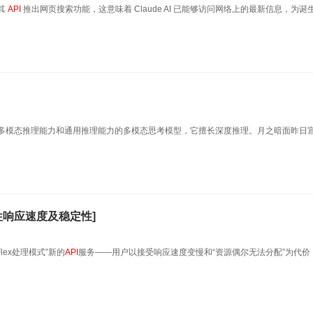
为其
API
推出网页搜索功能，这意味着 Claude AI 已能够访问网络上的最新信息，为诞
月之暗面提供的具有多模态推理能力和通用推理能力的多模态思考模型，它擅长深度推理。月之暗面昨日
响应速度及稳定性]
lex处理模式”新的
API
服务——用户以接受响应速度变慢和“资源偶尔无法分配”为代价