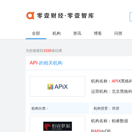
全部
机构
资讯
博客
问答
为您搜索到
1026
条结果
API
-的相关机构
机构名称：
API
X黑格
运营机构：北京黑格
机构分类：
机构背景： 民营
机构名称：
柏睿数据
R
API
dsDB