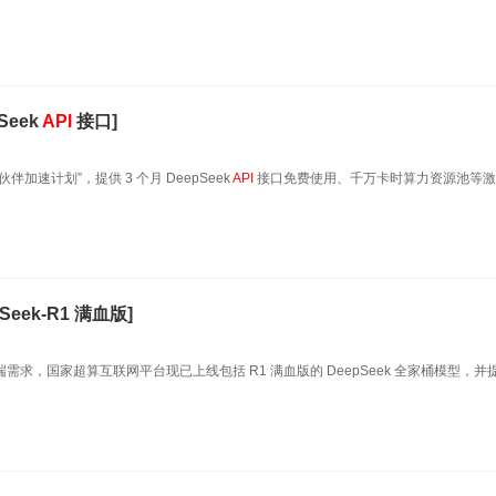
Seek
API
接口]
伴加速计划”，提供 3 个月 DeepSeek
API
接口免费使用、千万卡时算力资源池等激
ek-R1 满血版]
端需求，国家超算互联网平台现已上线包括 R1 满血版的 DeepSeek 全家桶模型，并