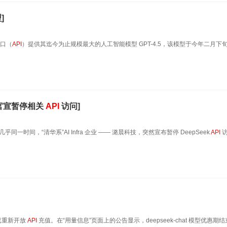
]
接口（
API
）提供其迄今为止规模最大的人工智能模型 GPT-4.5，该模型于今年二月下
技官宣暂停相关
API
访问]
乎同一时间，“清华系”AI Infra 企业 —— 潞晨科技，突然宣布暂停 DeepSeek
API
访
 已重新开放
API
充值。在“用量信息”页面上的公告显示，deepseek-chat 模型优惠期