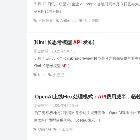
[5 月 12 日讯，明星 AI 企业 Anthropic 当地时间本月 8 日宣布
搜索时代的谷歌]
谷歌搜索
Anthropic
人工智能
[Kimi 长思考模型
API
发布]
零壹财经 · 2025年5月7日
[5 月 7 日讯，kimi-thinking-preview 模型是
Kimi 长思考模型
API
]
Kimi
大模型
[OpenAI上线Flex处理模式：
API
费用减半，牺牲
零壹财经 · 2025年4月18日
[为了更积极地与谷歌等AI竞争对手展开竞争，OpenAI宣布推出“F
更优惠的模型使用价格。OpenAI表示，]
OpenAI
人工智能