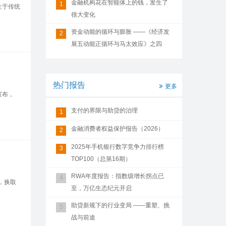
金融机构花在智能体上的钱，发生了
1
生于传统
很大变化
资金动能的循环与膨胀 ——《经济发
2
展五动能正循环与马太效应》之四
热门报告
更多
宣布，
支付的界限与助贷的治理
1
金融消费者权益保护报告（2026）
2
2025年手机银行数字竞争力排行榜
3
TOP100（总第16期）
RWA年度报告：指数级增长拐点已
4
，换取
至，万亿生态纪元开启
助贷新规下的行业变局 ——重塑、挑
5
战与前途