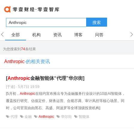
搜索
全部
机构
资讯
博客
问答
用户
为您搜索到
74
条结果
Anthropic
-的相关资讯
[
Anthropic
金融智能体“代理”华尔街]
[于途] · 5月7日 19:59
[5月初，
Anthropic
在纽约宣布推出专为金融服务行业设计的10款AI智能体，
覆盖投行研究、估值定价、财务运营、合规尽调、审计风控等核心场景。同
时，公司官宣由由黑石、高盛、阿波罗等全球顶级投资机构]
代理
金融
Anthropic
华尔街
智能体