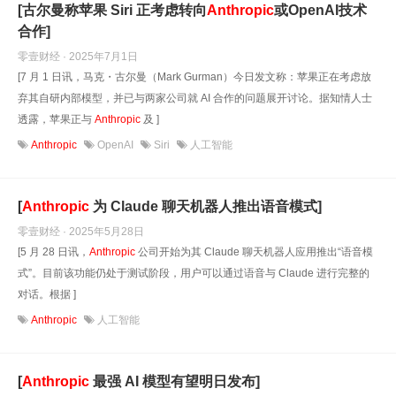
[古尔曼称苹果 Siri 正考虑转向
Anthropic
或OpenAI技术
合作]
零壹财经 · 2025年7月1日
[7 月 1 日讯，马克・古尔曼（Mark Gurman）今日发文称：苹果正在考虑放
弃其自研内部模型，并已与两家公司就 AI 合作的问题展开讨论。据知情人士
透露，苹果正与
Anthropic
及 ]
Anthropic
OpenAI
Siri
人工智能
[
Anthropic
为 Claude 聊天机器人推出语音模式]
零壹财经 · 2025年5月28日
[5 月 28 日讯，
Anthropic
公司开始为其 Claude 聊天机器人应用推出“语音模
式”。目前该功能仍处于测试阶段，用户可以通过语音与 Claude 进行完整的
对话。根据 ]
Anthropic
人工智能
[
Anthropic
最强 AI 模型有望明日发布]