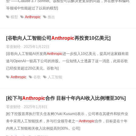
型”——Claude 3.7 Sonnet。该模型可以解决更复杂的问题，并在数学和编码
等领域中性能超过了以前的模型]
模型
Anthropic
推出
[谷歌向人工智能公司
Anthropic
再投资10亿美元]
零壹财经 · 2025年1月22日
[谷歌向人工智能AI开发商
Anthropic
进一步投入10亿美元，提高对这家颇有前
途与OpenAI一较高下公司的持股。一位知情人士透露了这一消息，此前谷歌
已经投资超过20亿美元。谷歌与]
Anthropic
谷歌
人工智能
[松下与
Anthropic
合作 目标十年内AI收入比例增至30%]
零壹财经 · 2025年1月8日
[松下控股首席执行官久住友树(Yuki Kusumi)表示，公司将在其硬件和软件业
务中采用人工智能技术，并与行业领导者之一
Anthropic
合作，目标是在十年
内将人工智能相关收入比例提高到30%。公司]