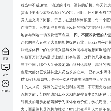
程当中不断递增。 流逝的时间、运转的矿机、每天的
货币还要承受着涨跌起伏的心跳，同时，还不断会有黑
觉人生充满了悔恨。于是，在遗憾和悔恨里，每一个区
而痛苦着。只有那些具有真正应用的挖矿才能给社会带来
地参与到这一场区块链革命里。
四、不懂区块链的人也
迭代的生态诞生了大量的相关媒体行业，从P2P的兴
块链媒体行业的的快速兴盛与发展同样与这忽而崛起的
年薪百万的诱惑足以让他们利令智昏，这样的风潮难免
首页
当下中国，哪个人又会淡定如山到对这高息、高利的诱
也是大部分区块链从业人员当前的心声。 已有众多媒
评论
结
我们无法忽视，任何一次科技进步浪潮当中人的力量
中的人来说，浮躁的思想与创利的渴望，不可避免地会
回顶部
汽机之前，英国的纺织工业大潮也是被资本竞相追逐，
终科技的进步必然落脚于为实体创造价值，纺机泛滥、
力，而最终其蒸汽机却推动了时代的变革和人力的革命