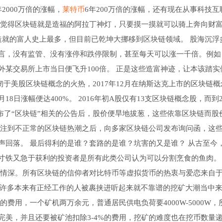
000万倍的涨幅，
莱特币
6年200万倍的涨幅，还有现在从事科技互
人觉得区块链就是造福的阿拉丁神灯，只要摸一摸就可以骑上奔向财
就的富人史上最多，但目前已乾坤大挪移到区块链领域。 股海沉浮
言，没有监管、没有涨停和跌停限制，甚至每天可以涨一千倍。例如
某交易所上市当日便飞升100倍。 正是这些造富神迹，让本该踏实
于美股区块链概念的火热，2017年12月在纳斯达克上市的区块链概
月18日涨幅便达400%。 2016年初A股仅有13支区块链概念股，而到2
后发布了“区块链”相关的公告后，股价便旱地拔葱，这些依靠区块链而股
关注到不正常的区块链热潮之后，向多家区块链公司发布询问函，这
声回落。 最后得利的是谁？套路的是谁？坑害的又是谁？ 从古至今
寸铁又急于获利的投资者是所有此类公司认为可以分割烹食的鱼肉
情深。所有区块链的信仰者对比特币等虚拟货币的热衷与爱恋来自
是许多本来有正经工作的人被裹挟进听起来就不靠谱的挖矿大潮当中
费用，一个矿机两万余元，普通居民供电负荷要4000W-5000W，
美，并且还要被矿池扣除3-4%的费用，挖矿的难度也在挖币数量