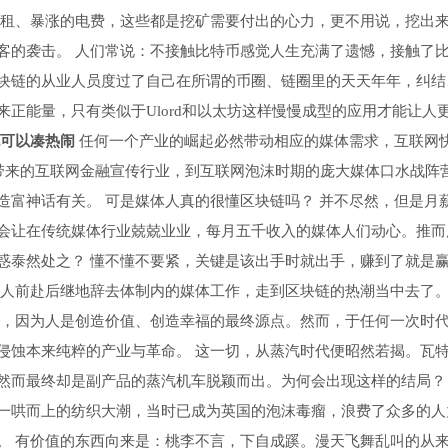
房租、暴涨的电费，这些都是挖矿需要付出的心力，更不用说，挖出
客的袭击。 人们常说：不接触比特币感觉人生充满了遗憾，接触了
块链的从业人员度过了自己在所谓的币圈、链圈里的天天年年，纠结
正能量，只有类似于Ulord和以太坊这样慢慢成型的应用才能让人
可以凑热闹
任何一个产业的崛起必然带动相应的媒体需求，互联网
起带来的互联网金融宣传行业，到互联网泡沫时期的庞大媒体口水战阵
造富神话有关。 可是媒体人真的很懂区块链吗？ 并不尽然，但是月
会让在传统媒体行业兢兢业业，每月五千收入的媒体人们动心。推而
惑泰然处之？ 懂不懂不要紧，关键是该出手时就出手，赚到了就是
体人前赴后继地辞去体制内的媒体工作，走到区块链的热潮当中去了
，因为人是创造价值、创造幸福的最终源点。然而，于任何一次时
侵蚀本来纯粹的产业与革命。 这一切，从蒸汽时代便昭然若揭。瓦
然而最终却是副产品的蒸汽机车脱颖而出。为何会出现这样的结局？
一哄而上的纺织大潮，当时已成为英国的泡沫毒瘤，浪费了众多的人
。 有价值的东西向来是：桃李不言，下自成蹊。漫天飞舞乱叫的从