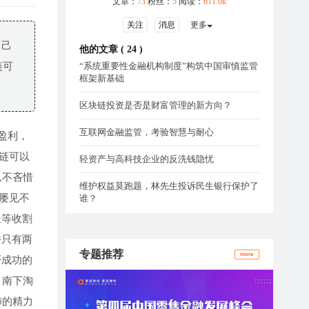
文章：
73
粉丝：
5
阅读：
611.0k
关注
消息
更多
自己
他的文章 (
24
)
链可
“系统重要性金融机构制度”构筑中国审慎监管
框架新基础
区块链投资是否是财富管理的新方向？
互联网金融监管，考验智慧与耐心
盈利，
块链可以
轻资产与高科技企业的反洗钱隐忧
从不吝惜
维护权益莫跑题，林先生投诉民生银行保护了
屡见不
谁？
坐等收割
许只有两
专题推荐
more
否成功的
，南下淘
沛的精力