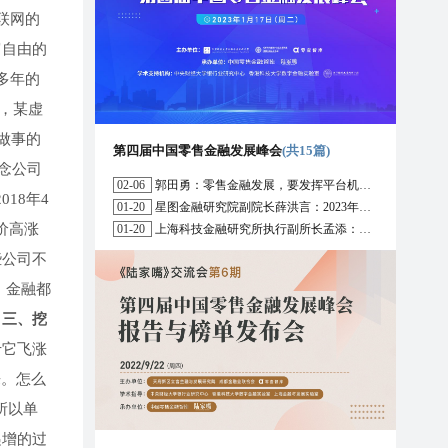
联网的
富自由的
多年的
，某虚
做事的
第四届中国零售金融发展峰会
(共15篇)
念公司
02-06
郭田勇：零售金融发展，要发挥平台机构的作用
018年4
01-20
星图金融研究院副院长薛洪言：2023年消费信贷或迎来新起点
价高涨
01-20
上海科技金融研究所执行副所长孟添：开放银行与嵌入式金融为数字普惠金融带来更大发展空间
些公司不
，金融都
。
三、挖
于它飞涨
来。怎么
所以单
递增的过