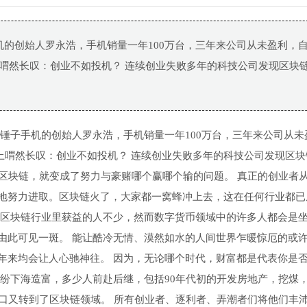
机的创始人罗永浩，手机销量一年100万台，三年来公司从未盈利，
博上喟然长叹：创业不如投机？ 连续创业失败多年的科技公司发现区块
锤子手机的创始人罗永浩，手机销量一年100万台，三年来公司从未
微博上喟然长叹：创业不如投机？ 连续创业失败多年的科技公司发现区
遇上区块链，就变成了努力与豪赌哪个赢哪个输的问题。 真正的创业者
地努力进取。区块链火了，大家都一窝蜂冲上去，这在任何行业都已
在区块链行业里获益的人不少，然而数字货币领域中的许多人都会是
由此可见一斑。 能让酷冷无情、漠然如水的人间世界乍暖惊厄的或
年来均会让人心驰神往。 因为，无论哪个时代，财富都是代表你是
纷纷下海造富，多少人前赴后继，包括90年代初的开发房地产，挖煤
风口又转到了区块链领域。 所有创业者、逐利者、弄潮者们将他们丰