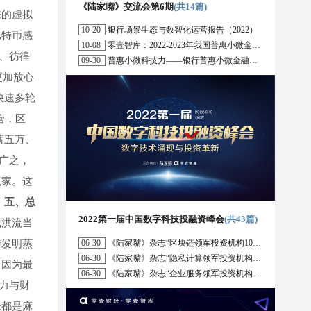
《陆家嘴》交流会第6期
(共14篇)
来的虚拟
10-20
银行场景生态与数智化运营报告（2022）
比特币感
10-08
零壹智库：2022-2023年我国普惠小微金融十大趋势展望
、彷徨
09-30
普惠小微科技力——银行普惠小微金融战略与科技解决方案研究报告（2022）
更加放心
快速多轮
营，区
薪五万、
广之，
赢家。这
。
五、总
2022第一届中国数字科技投融资峰会
(共43篇)
代洪流当
特发明蒸
06-30
《陆家嘴》杂志“区块链领军投资机构10强”榜单正式发布
06-30
《陆家嘴》杂志“隐私计算领军投资机构10强”榜单正式发布
 因为最
06-30
《陆家嘴》杂志“企业服务领军投资机构10强”榜单正式发布
力与财
来都是麻