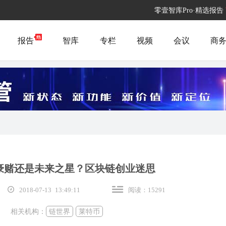
零壹智库Pro·精选报告
报告
智库
专栏
视频
会议
商
豪赌还是未来之星？区块链创业迷思
2018-07-13 13:49:11
阅读：15291
相关机构：
链世界
莱特币