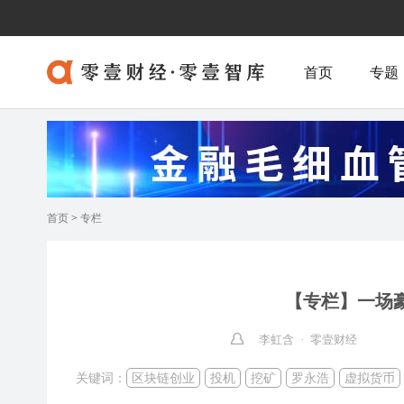
首页
专题
首页
>
专栏
【专栏】一场
李虹含 · 零壹财经
关键词：
区块链创业
投机
挖矿
罗永浩
虚拟货币