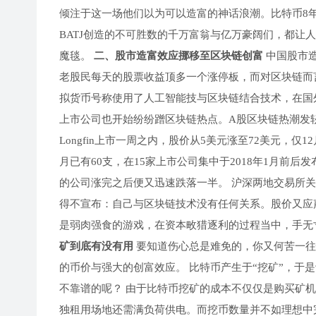
倾注于这一场他们以为可以造富的神话浪潮。比特币8年2
BATJ创造的不可胜数的千万富翁与亿万豪阔们，都让
魔毯。
二、股市造富效应挪移至区块链创富
中国股市造
老股民每天的股票收益顶多一个涨停板，而对区块链而
拟货币号称使用了人工智能技与区块链结合技术，在国外
上市公司也开始纷纷蹭区块链热点。A股区块链热潮发轫
Longfin上市一周之内，股价从5美元涨至72美元，仅12
月已有60支，在15家上市公司集中于2018年1月前
的公司涨完之后便又迅速跌落一半。 沪深两地交易所
得不宣布：自己与区块链技术没有任何关系。股价又应
是弱肉强食的游戏，在资本畋猎逐利的过程当中，手无
矿到底有没有用
要知道伤心总是难免的，你又何苦一往
的币价与强大的创富效应。 比特币产生于“挖矿”，于
不靠谱的呢？ 由于比特币挖矿的成本不仅仅是购买矿机的
独租用场地还需满负荷供电。而挖币数量并不如理想中完