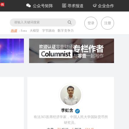
公众号矩阵
寻求报道
企业合作
务
登录
注册
热搜
:
Sora
大模型
字节跳动
数字竞争力
李虹含
有法365首席经济学家，中国人民大学国际货币所
研究员。