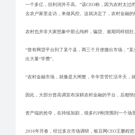
一个多亿，但利润并不高。”该CEO称，因为农村太
去农户家里走访，来做风控。这就决定了，农村金融的
农村也并非大家想象中那么纯粹，骗贷、逾期同样猖狂
“曾有网贷平台到了某个县，两三个月便撤出市场，”某
出大量“学费”。
“农村金融市场，就像是大闸蟹，辛辛苦苦忙活半天，
因此，大部分曾高调宣布深耕农村金融的平台，后都悄
资产端的抢夺，在持续加剧，很多P2P刚突围到一个场
2016年开春，经过多次市场调研，银豆网CEO王鹏