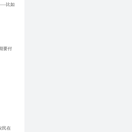
——比如
期要付
农民在