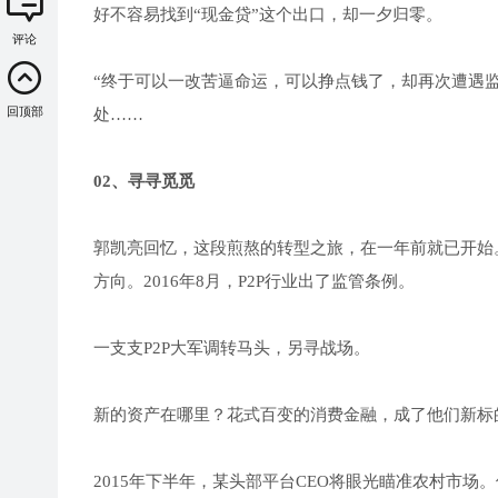
好不容易找到“现金贷”这个出口，却一夕归零。
评论
“终于可以一改苦逼命运，可以挣点钱了，却再次遭遇
回顶部
处……
02、寻寻觅觅
郭凯亮回忆，这段煎熬的转型之旅，在一年前就已开始
方向。2016年8月，P2P行业出了监管条例。
一支支P2P大军调转马头，另寻战场。
新的资产在哪里？花式百变的消费金融，成了他们新标
2015年下半年，某头部平台CEO将眼光瞄准农村市