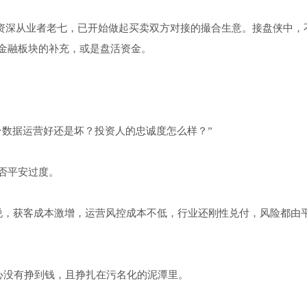
。”资深从业者老七，已开始做起买卖双方对接的撮合生意。接盘侠中，
金融板块的补充，或是盘活资金。
台数据运营好还是坏？投资人的忠诚度怎么样？”
否平安过度。
地说，获客成本激增，运营风控成本不低，行业还刚性兑付，风险都由
心没有挣到钱，且挣扎在污名化的泥潭里。