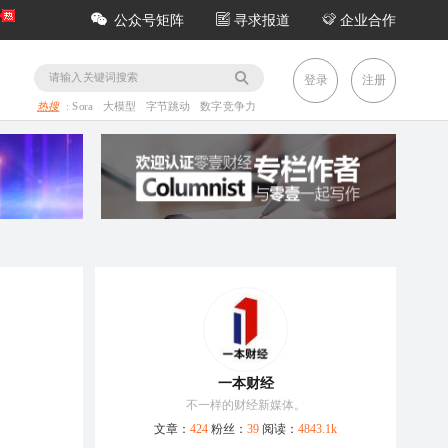
公众号矩阵
寻求报道
企业合作
务
登录
注册
热搜
:
Sora
大模型
字节跳动
数字竞争力
一本财经
不一样的财经新媒体。
文章：
424
粉丝：
39
阅读：
4843.1k