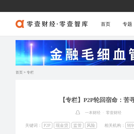
首页
专题
首页
>
专栏
【专栏】P2P轮回宿命：
一本财经 · 零壹财经
关键词：
P2P
现金贷
监管
风险
相关机构：
转