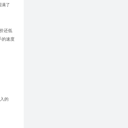
围满了
价还低
手的速度
进入的