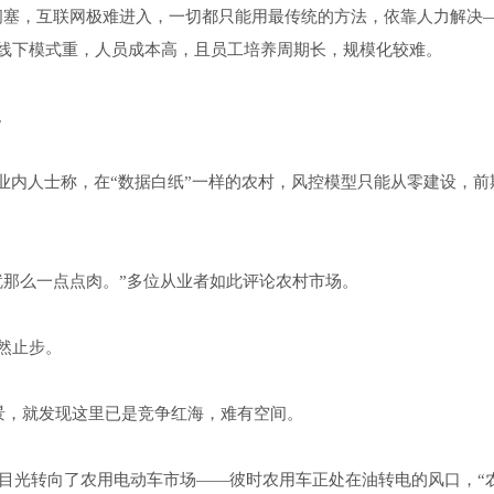
过闭塞，互联网极难进入，一切都只能用最传统的方法，依靠人力解决
线下模式重，人员成本高，且员工培养周期长，规模化较难。
。
业内人士称，在“数据白纸”一样的农村，风控模型只能从零建设，前
就那么一点点肉。”多位从业者如此评论农村市场。
然止步。
景，就发现这里已是竞争红海，难有空间。
程把目光转向了农用电动车市场——彼时农用车正处在油转电的风口，“