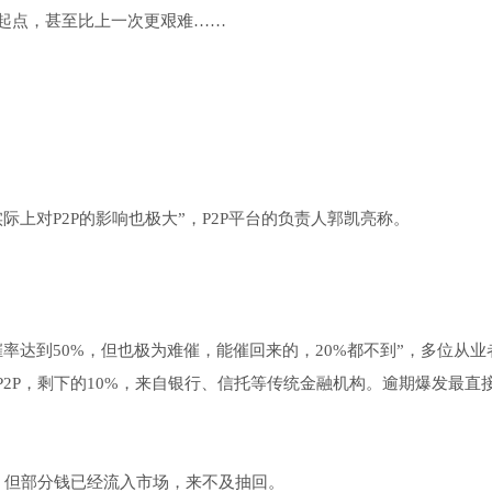
起点，甚至比上一次更艰难……
上对P2P的影响也极大”，P2P平台的负责人郭凯亮称。
率达到50%，但也极为难催，能催回来的，20%都不到”，多位从业
P2P，剩下的10%，来自银行、信托等传统金融机构。逾期爆发最直
回；但部分钱已经流入市场，来不及抽回。