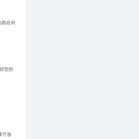
知路在何
转型的
峰可放