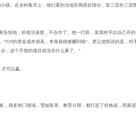
的小镇。在乡村集市上，他们看到当地车商搭好擂台，里三层外三层
家告知他，价格没谈拢，不合作了。他一打听，发现对手比自己开的
“P2P的资金成本很高，本身就很难赚到钱”。更让他惊讶的是，对
一步，这个不错的项目就没你什么事了。”
，才可以赢。
颇多，很多热门领域，譬如医美、教育分期，都打起了价格战，而新