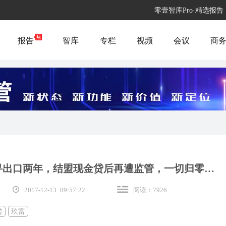
零壹智库Pro·精选报告
报告
智库
专栏
视频
会议
商
苦寻出口两年，结盟现金贷后再遭监管，一切归零…
2017-12-13 09:57:22
阅读：7926
转
玖富