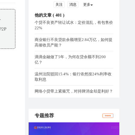
关注
消息
更多
他的文章 (
401
)
分
个贷不良资产转让试水：定价混乱，有包售价
22%
2P
商业银行不良贷款余额增至2.84万亿，如何提
高催收员产能？
滴滴金融做了5年，为何在贷余额不到200
亿？
温州法院驳回15.4%：银行依然按24%利率收
取利息
网络小贷带上紧箍咒，对持牌消金却是利好？
专题推荐
more