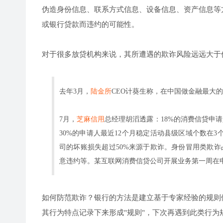
伪造身份信息、联系方式信息、设备信息、资产信息等
或银行贷款而违约的可能性。
对于很多放贷机构来说，其所遭遇的欺诈风险远远大于
去年3月，
陆金所
CEO计葵生称，在中国做金融最大
7月，
芝麻信用
总经理胡滔透露：18%的消费信贷申请
30%的申请人最近12个月稳定活动县级区域个数在
司的坏账损失超过50%来源于欺诈。身份冒用类欺
意违约等。某互联网消费信贷公司开展业务第一周在申
如何防范欺诈？银行的方法是建立基于专家经验的规则
其行为特点记录下来形成"规则"，下次再遇到此类行