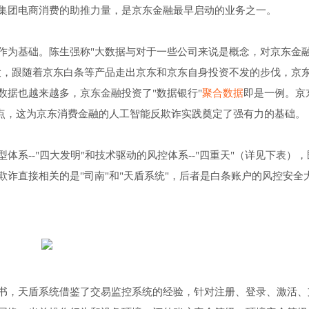
集团电商消费的助推力量，是京东金融最早启动的业务之一。
作为基础。陈生强称"大数据与对于一些公司来说是概念，对京东金
大，跟随着京东白条等产品走出京东和京东自身投资不发的步伐，京
数据也越来越多，京东金融投资了"数据银行"
聚合数据
即是一例。京
特点，这为京东消费金融的人工智能反欺诈实践奠定了强有力的基础。
系--"四大发明"和技术驱动的风控体系--"四重天"（详见下表）
诈直接相关的是"司南"和"天盾系统"，后者是白条账户的风控安全
书，天盾系统借鉴了交易监控系统的经验，针对注册、登录、激活、