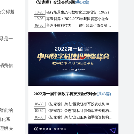
《陆家嘴》交流会第6期
(共14篇)
会变得越
10-20
银行场景生态与数智化运营报告（2022）
10-08
零壹智库：2022-2023年我国普惠小微金融十大趋势展望
09-30
普惠小微科技力——银行普惠小微金融战略与科技解决方案研究报告（2022）
系是一
消费信
2022第一届中国数字科技投融资峰会
(共43篇)
06-30
《陆家嘴》杂志“区块链领军投资机构10强”榜单正式发布
智能的
06-30
《陆家嘴》杂志“隐私计算领军投资机构10强”榜单正式发布
06-30
《陆家嘴》杂志“企业服务领军投资机构10强”榜单正式发布
算机化系
理解决