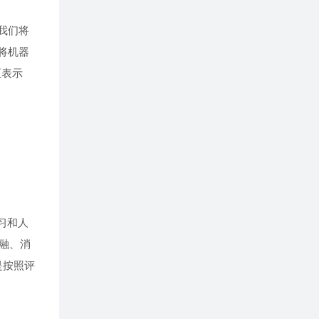
我们将
们将机器
至表示
习和人
融、消
是按照评