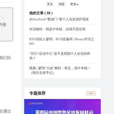
关注
消息
更多
他的文章 (
88
)
时，
从Facebook“数据门”看个人信息保护现状
的侵
对话赖特：我是中本聪，但我不想证明
BTG创始人廖翔：BCH是骗局 | Binary对话之
001
“百行+征信中心”是不是我国个人征信的终
我们到
局？
视频 | 廖翔“大战”赖特：再见，假中本聪！
（附目击者手记）
专题推荐
more
往通过