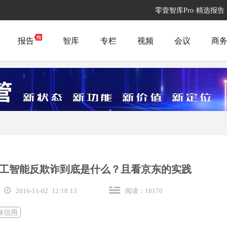
零壹智库Pro·精选报告
报告
智库
专栏
视频
会议
商
工智能反欺诈到底是什么？且看京东的实践
2016-11-02 12:18:13
阅读：18170
麻信用