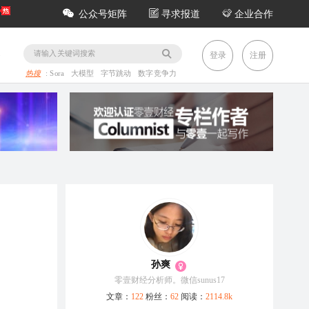
公众号矩阵
寻求报道
企业合作
务
登录
注册
热搜
:
Sora
大模型
字节跳动
数字竞争力
孙爽
零壹财经分析师。微信sunus17
文章：
122
粉丝：
62
阅读：
2114.8k