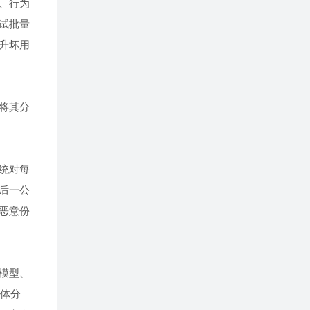
、行为
试批量
升坏用
将其分
统对每
后一公
恶意份
模型、
具体分