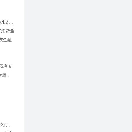
融来说，
东消费金
东金融
，既有专
大脑，
支付、