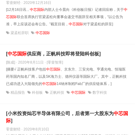
零壹财经 · 2020年12月16日
[12月16日讯，
中芯国际
内部人士今晨向《科创板日报》记者回应称，关于
中
芯国际
联合首席执行官梁孟松向董事会递交书面辞呈相关事项，“以公告为
准，早上应该还会有公告。”截至目前，
中芯国际
对于梁孟松的辞呈]
梁孟松辞职
中芯国际
[
中芯国际
供应商，正帆科技即将登陆科创板]
[陈成] · 2020年8月11日
· [零壹智库]
[摘要√ 正帆科技客户包括
中芯国际
、京东方、三安光电、亨通光电、恒瑞医
药等国内知名厂商，以及SK海力士、德州仪器等国际大厂。其中，正帆科技
已成功进入大陆领先的
中芯国际
14纳米制程Fab厂的供应链体系，]
精品报告
科创板
正帆科技
中芯国际
数字科技
[小米投资灿芯半导体有限公司，后者第一大股东为
中芯国
际
]
零壹财经 · 2020年8月10日