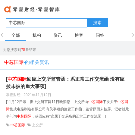
搜索
全部
机构
资讯
博客
问答
用户
为您搜索到
75
条结果
中芯国际
-的相关资讯
[
中芯国际
回应上交所监管函：系正常工作交流函 没有应
披未披的重大事项]
零壹财经 · 2021年11月12日
[11月12日讯，据上交所官网11日晚消息，上交所向
中芯国际
下发关于
中芯国
际
集成电路制造有限公司有关事项的监管工作函，监管原因未披露。记者就此
事问询
中芯国际
，获回应称“这属于交易所的正常工作交流函，]
中芯国际
上交所