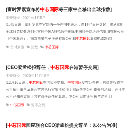
[富时罗素宣布将
中芯国际
等三家中企移出全球指数]
零壹财经 · 2021年1月5日
[1月5日讯，富时罗素在官网的一份声明中表示，自1月7日开盘起，将从富时
全球股票指数系列和富时中国A股指数中删除中国联合网络通信集团有限公司
（中国联通）、南京熊猫电子股份有限公司和
中芯国际
集成电路制造]
富时罗素
指数
中芯国际
[CEO梁孟松拟辞任，
中芯国际
在港暂停交易]
零壹财经 · 2020年12月16日
[12月16日讯，
中芯国际
在港暂停交易。
中芯国际
发布公告称，有媒体报道本
公司执行董事及联合首席执行官梁孟松博士拟辞任本公司职务的消息，并且本
公司已知悉梁博士其有条件辞任的意愿。本公司目前正积极与梁博士]
中芯国际
暂停交易
[
中芯国际
回应联合CEO梁孟松提交辞呈：以公告为准]