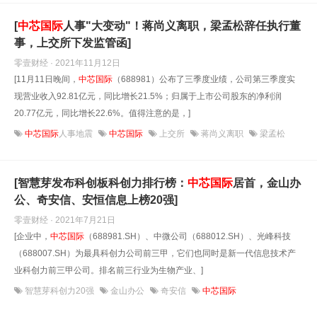
[
中芯国际
人事"大变动"！蒋尚义离职，梁孟松辞任执行董
事，上交所下发监管函]
零壹财经 · 2021年11月12日
[11月11日晚间，
中芯国际
（688981）公布了三季度业绩，公司第三季度实
现营业收入92.81亿元，同比增长21.5%；归属于上市公司股东的净利润
20.77亿元，同比增长22.6%。值得注意的是，]
中芯国际
人事地震
中芯国际
上交所
蒋尚义离职
梁孟松
[智慧芽发布科创板科创力排行榜：
中芯国际
居首，金山办
公、奇安信、安恒信息上榜20强]
零壹财经 · 2021年7月21日
[企业中，
中芯国际
（688981.SH）、中微公司（688012.SH）、光峰科技
（688007.SH）为最具科创力公司前三甲，它们也同时是新一代信息技术产
业科创力前三甲公司。排名前三行业为生物产业、]
智慧芽科创力20强
金山办公
奇安信
中芯国际