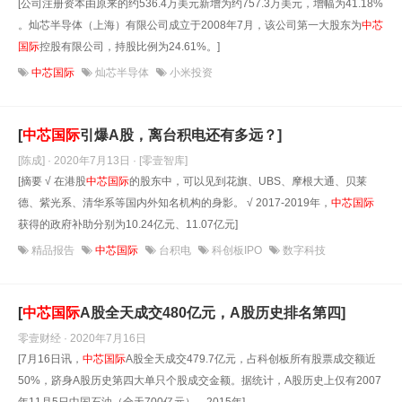
[公司注册资本由原来的约536.4万美元新增为约757.3万美元，增幅为41.18%
。灿芯半导体（上海）有限公司成立于2008年7月，该公司第一大股东为
中芯
国际
控股有限公司，持股比例为24.61%。]
中芯国际
灿芯半导体
小米投资
[
中芯国际
引爆A股，离台积电还有多远？]
[陈成] · 2020年7月13日
· [零壹智库]
[摘要 √ 在港股
中芯国际
的股东中，可以见到花旗、UBS、摩根大通、贝莱
德、紫光系、清华系等国内外知名机构的身影。 √ 2017-2019年，
中芯国际
获得的政府补助分别为10.24亿元、11.07亿元]
精品报告
中芯国际
台积电
科创板IPO
数字科技
[
中芯国际
A股全天成交480亿元，A股历史排名第四]
零壹财经 · 2020年7月16日
[7月16日讯，
中芯国际
A股全天成交479.7亿元，占科创板所有股票成交额近
50%，跻身A股历史第四大单只个股成交金额。据统计，A股历史上仅有2007
年11月5日中国石油（全天700亿元）、2015年]