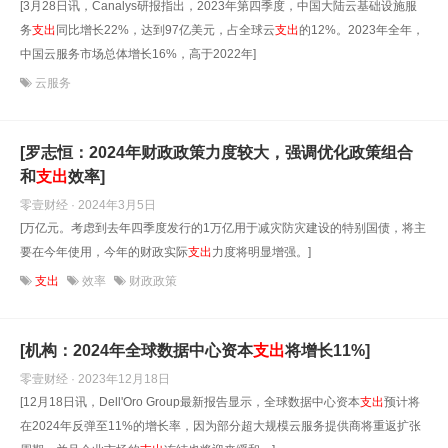
[3月28日讯，Canalys研报指出，2023年第四季度，中国大陆云基础设施服
务
支出
同比增长22%，达到97亿美元，占全球云
支出
的12%。2023年全年，
中国云服务市场总体增长16%，高于2022年]
云服务
[罗志恒：2024年财政政策力度较大，强调优化政策组合
和
支出
效率]
零壹财经 · 2024年3月5日
[万亿元。考虑到去年四季度发行的1万亿用于减灾防灾建设的特别国债，将主
要在今年使用，今年的财政实际
支出
力度将明显增强。]
支出
效率
财政政策
[机构：2024年全球数据中心资本
支出
将增长11%]
零壹财经 · 2023年12月18日
[12月18日讯，Dell'Oro Group最新报告显示，全球数据中心资本
支出
预计将
在2024年反弹至11%的增长率，因为部分超大规模云服务提供商将重返扩张