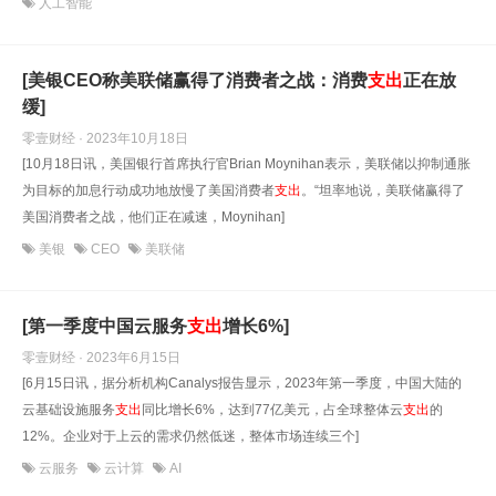
人工智能
[美银CEO称美联储赢得了消费者之战：消费
支出
正在放
缓]
零壹财经 · 2023年10月18日
[10月18日讯，美国银行首席执行官Brian Moynihan表示，美联储以抑制通胀
为目标的加息行动成功地放慢了美国消费者
支出
。“坦率地说，美联储赢得了
美国消费者之战，他们正在减速，Moynihan]
美银
CEO
美联储
[第一季度中国云服务
支出
增长6%]
零壹财经 · 2023年6月15日
[6月15日讯，据分析机构Canalys报告显示，2023年第一季度，中国大陆的
云基础设施服务
支出
同比增长6%，达到77亿美元，占全球整体云
支出
的
12%。企业对于上云的需求仍然低迷，整体市场连续三个]
云服务
云计算
AI