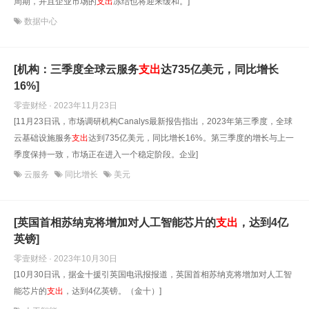
周期，并且企业市场的
支出
冻结也将迎来缓和。]
数据中心
[机构：三季度全球云服务
支出
达735亿美元，同比增长
16%]
零壹财经 · 2023年11月23日
[11月23日讯，市场调研机构Canalys最新报告指出，2023年第三季度，全球
云基础设施服务
支出
达到735亿美元，同比增长16%。第三季度的增长与上一
季度保持一致，市场正在进入一个稳定阶段。企业]
云服务
同比增长
美元
[英国首相苏纳克将增加对人工智能芯片的
支出
，达到4亿
英镑]
零壹财经 · 2023年10月30日
[10月30日讯，据金十援引英国电讯报报道，英国首相苏纳克将增加对人工智
能芯片的
支出
，达到4亿英镑。（金十）]