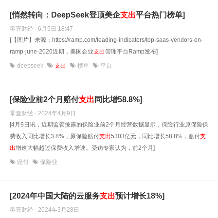
[悄然转向：DeepSeek登顶美企
支出
平台热门榜单]
零壹财经 · 6月5日 18:47
[【图片】来源：https://ramp.com/leading-indicators/top-saas-vendors-on-
ramp-june-2026近期，美国企业
支出
管理平台Ramp发布]
deepseek
支出
榜单
平台
[保险业前2个月赔付
支出
同比增58.8%]
零壹财经 · 2024年4月9日
[4月9日讯，近期监管披露的保险业前2个月经营数据显示，保险行业原保险保
费收入同比增长3.8%，原保险赔付
支出
5303亿元，同比增长58.8%，赔付
支
出
增速大幅超过保费收入增速。受访专家认为，前2个月]
赔付
保险业
[2024年中国大陆的云服务
支出
预计增长18%]
零壹财经 · 2024年3月28日