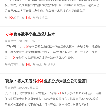
级。本次升级加强的技术包括大模型对话引擎、3D神经网络渲染、超级自然
语音及AIGC人工智能内容生成。部分新技术已提前在招商局集团]
小冰
公司
小冰
数字员工
[
小
冰
发布数字孪生虚拟人技术]
零壹财经 · 2021年12月20日
[12月20日讯，
小
冰
公司公布全新的数字孪生虚拟人技术，并联合每日经济新
闻，将首批应用该技术的虚拟主持人，与“每经AI电视”一同正式上线。据介
绍，
小
冰
框架首次实现视频采编播全流程的无人化操作。]
数字孪生
小冰
技术
虚拟人
[微软：将人工智能
小
冰
业务分拆为独立公司运营]
零壹财经 · 2020年7月13日
[7月13日，北京微软今日宣布将人工智能
小
冰
业务分拆为独立公司运营，并委
任沈向洋博士为新公司董事长，李笛为首席执行官，陈湛为日本分部总经理。
所有相关工作将在接下来的几个月内完成。微软将保持对新公司的]