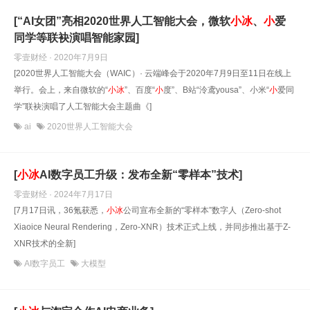
[“AI女团”亮相2020世界人工智能大会，微软
小
冰
、
小
爱
同学等联袂演唱智能家园]
零壹财经 · 2020年7月9日
[2020世界人工智能大会（WAIC）· 云端峰会于2020年7月9日至11日在线上
举行。会上，来自微软的“
小
冰
”、百度“
小
度”、B站“泠鸢yousa”、小米“
小
爱同
学”联袂演唱了人工智能大会主题曲《]
ai
2020世界人工智能大会
[
小
冰
AI数字员工升级：发布全新“零样本”技术]
零壹财经 · 2024年7月17日
[7月17日讯，36氪获悉，
小
冰
公司宣布全新的“零样本”数字人（Zero-shot
Xiaoice Neural Rendering，Zero-XNR）技术正式上线，并同步推出基于Z-
XNR技术的全新]
AI数字员工
大模型