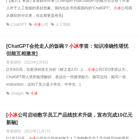
[【图片】来源 | 零壹财经作者 | Chenglin PuaChatGPT的横空出世给了许多
人对于人工智能的美好想象。国内也在寻找着国内的“ChatGPT”。
小
冰
公司因
从微软拆分出来，在近期更是抢先]
ChatGPT
小冰
公司
人工智能
[ChatGPT会抢走人的饭碗？
小
冰
李笛：知识准确性堪忧
但能互相激发]
零壹财经 · 2023年2月9日
[2月9日讯，在新浪科技主办的《财之道2.0》上，
小
冰
公司CEO李笛认为，
ChatGPT用人类所能理解的，表达出一些推理能力、能写总结，能写一些
instruction，达到了至少是小学生、中学生、]
chatgpt
小冰
[
小
冰
公司启动数字员工产品线技术升级，宣布完成10亿元
新融]
零壹财经 · 2022年11月7日
[11月7日讯，
小
冰
公司近日宣布对旗下人工智能数字员工产品线启动年度升