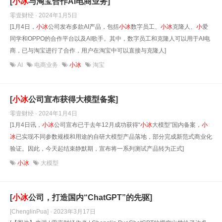
[
小
冰
与淘宝合作AI电商业务]
零壹财经 · 2024年1月5日
[1月4日，
小
冰
公司发布多款AI产品，包括
小
冰
数字员工、
小
冰
克隆人、
小
爱
同学和OPPO的合作平台以及AI歌手。其中，数字员工和克隆人可以用于AI电
商，已与淘宝进行了合作，用户在淘宝中可以直接与克隆人]
AI
电商业务
小冰
淘宝
[
小
冰
公司宣布获得大模型备案]
零壹财经 · 2024年1月4日
[1月4日讯，
小
冰
公司宣布已于去年12月成功获得“
小
冰
大模型”国内备案，
小
冰
已实现不同参数规模和用途的自研大模型产品落地，部分完成新范式商业化
验证。因此，今天起结束静默期，宣布将一系列测试产品转为正式]
小冰
大模型
[
小
冰
公司，打造国内“ChatGPT”的先驱]
[ChenglinPua] · 2023年3月17日