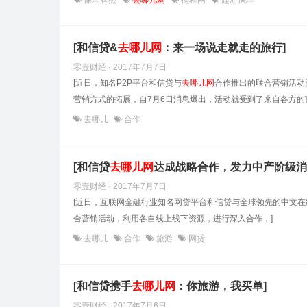
保理牌照
去哪儿网
携程网
趣游保理
[和信贷&
去哪儿网
：来一场说走就走的旅行]
零壹财经 · 2017年7月7日
[近日，知名P2P平台和信贷与
去哪儿网
合作推出的联合营销活动
营销方式的拓展，自7月6日消息爆出，活动就受到了来自各方的]
去哪儿
合作
[和信贷
去哪儿网
达成战略合作，发力中产阶级消
零壹财经 · 2017年7月7日
[近日，互联网金融行业知名网贷平台和信贷与全球领先的中文在
合营销活动，利用各自线上线下资源，进行深入合作，]
去哪儿
合作
旅游
网贷
[和信贷携手
去哪儿网
：你旅游，我买单]
零壹财经 · 2017年7月6日