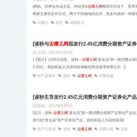
[商机。跨界合作成主流，和信贷&
去哪儿网
顺势而为当下，世界
商家主要的合作方式。两个不同领域的合作，更多代表的一种新锐
去哪儿
合作
品牌联合
[读秒与
去哪儿网
拟发行2.45亿消费分期资产证券
[士小文] · 2017年2月9日
[【图片】2月9日消息，读秒—
去哪儿网
“拿去花”第一期消费分
2.45亿，原始权益人为深圳前海敏恒商业保理有限公司（]
资产证券化
读秒
去哪儿网
消费金融
[读秒主导发行2.45亿元消费分期资产证券化产品
[左想木] · 2017年6月5日
[近日，读秒-
去哪儿网
“拿去花”第一期消费分期资产证券化产品在
发行的“拿去花”资产证券化产品，原始权益人为深圳前海]
资产证券化
读秒
去哪儿网
消费分期
证券