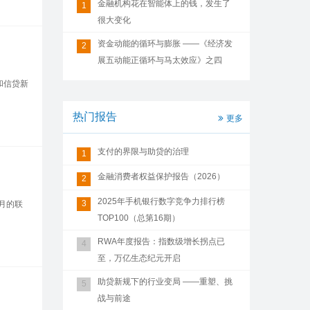
金融机构花在智能体上的钱，发生了
1
很大变化
资金动能的循环与膨胀 ——《经济发
2
展五动能正循环与马太效应》之四
和信贷新
热门报告
更多
支付的界限与助贷的治理
1
金融消费者权益保护报告（2026）
2
2025年手机银行数字竞争力排行榜
3
个月的联
TOP100（总第16期）
RWA年度报告：指数级增长拐点已
4
至，万亿生态纪元开启
助贷新规下的行业变局 ——重塑、挑
5
战与前途