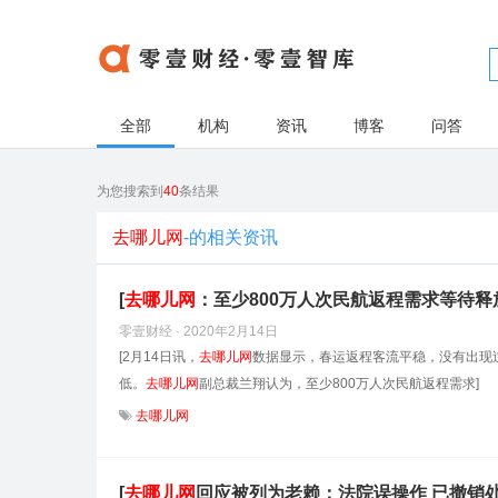
全部
机构
资讯
博客
问答
为您搜索到
40
条结果
去哪儿网
-的相关资讯
[
去哪儿网
：至少800万人次民航返程需求等待释
零壹财经 · 2020年2月14日
[2月14日讯，
去哪儿网
数据显示，春运返程客流平稳，没有出现过
低。
去哪儿网
副总裁兰翔认为，至少800万人次民航返程需求]
去哪儿网
[
去哪儿网
回应被列为老赖：法院误操作 已撤销处