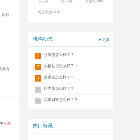
假疫苗
区块链
互金五周年
网贷风险事件
，执行
机构动态
更多
永融贷怎么样了？
1
大幅创投怎么样了？
2
技术有
多赢宝怎么样了？
3
给力贷怎么样了？
4
黑米财富怎么样了？
5
部平台
去
热门资讯