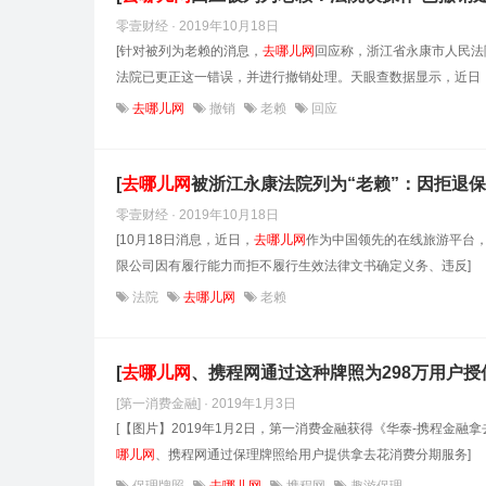
零壹财经 · 2019年10月18日
[针对被列为老赖的消息，
去哪儿网
回应称，浙江省永康市人民法
法院已更正这一错误，并进行撤销处理。天眼查数据显示，近日，
去哪儿网
撤销
老赖
回应
[
去哪儿网
被浙江永康法院列为“老赖”：因拒退保
零壹财经 · 2019年10月18日
[10月18日消息，近日，
去哪儿网
作为中国领先的在线旅游平台，
限公司因有履行能力而拒不履行生效法律文书确定义务、违反]
法院
去哪儿网
老赖
[
去哪儿网
、携程网通过这种牌照为298万用户授信
[第一消费金融] · 2019年1月3日
[【图片】2019年1月2日，第一消费金融获得《华泰-携程金
哪儿网
、携程网通过保理牌照给用户提供拿去花消费分期服务]