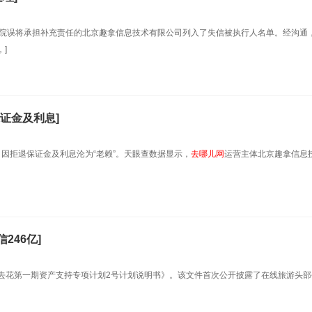
院误将承担补充责任的北京趣拿信息技术有限公司列入了失信被执行人名单。经沟通
]
证金及利息]
因拒退保证金及利息沦为“老赖”。天眼查数据显示，
去哪儿网
运营主体北京趣拿信息
246亿]
融拿去花第一期资产支持专项计划2号计划说明书》。该文件首次公开披露了在线旅游头