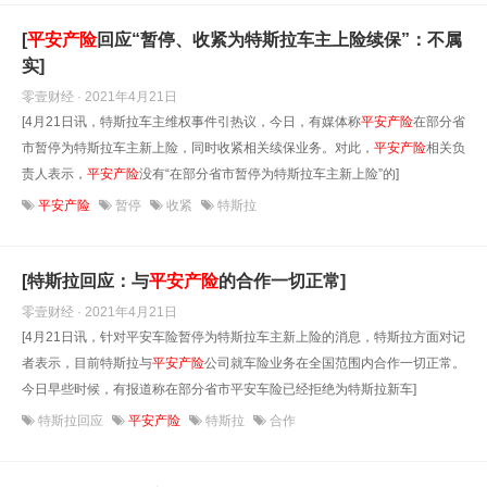
[
平安产险
回应“暂停、收紧为特斯拉车主上险续保”：不属
实]
零壹财经 · 2021年4月21日
[4月21日讯，特斯拉车主维权事件引热议，今日，有媒体称
平安产险
在部分省
市暂停为特斯拉车主新上险，同时收紧相关续保业务。对此，
平安产险
相关负
责人表示，
平安产险
没有“在部分省市暂停为特斯拉车主新上险”的]
平安产险
暂停
收紧
特斯拉
[特斯拉回应：与
平安产险
的合作一切正常]
零壹财经 · 2021年4月21日
[4月21日讯，针对平安车险暂停为特斯拉车主新上险的消息，特斯拉方面对记
者表示，目前特斯拉与
平安产险
公司就车险业务在全国范围内合作一切正常。
今日早些时候，有报道称在部分省市平安车险已经拒绝为特斯拉新车]
特斯拉回应
平安产险
特斯拉
合作