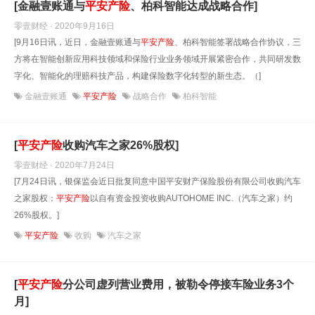
[金融壹账通与
平安产险
、柏科智能达成战略合作]
零壹财经 · 2020年9月16日
[9月16日讯，近日，金融壹账通与
平安产险
、柏科智能签署战略合作协议，三
方将在智能创新应用科技领域和保险行业业务领域开展紧密合作，共同研发数
字化、智能化的理赔科技产品，构建保险数字化转型的新生态。（]
金融壹账通
平安产险
战略合作
柏科智能
[
平安产险
收购汽车之家26%股权]
零壹财经 · 2020年7月24日
[7月24日讯，银保监会近日批复同意中国平安财产保险股份有限公司收购汽车
之家股权：
平安产险
以自有资金投资收购AUTOHOME INC.（汽车之家）约
26%股权。]
平安产险
收购
汽车之家
[
平安产险
分公司虚列营业费用，被勒令停接车险业务3个
月]