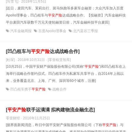
[马雪飞] · 2018年11月5日
[近日，麦田汽车、茉莉出行、斑马快跑等多家车企融资；大众汽车加入百度
Apollo理事会，凹凸租车与
平安产险
达成战略合作。【投融资】汽车金融科技
平台麦田汽车获数千万元天使轮融资日前，汽车金融科技平台麦田]
汽车金融周报
百度Apollo理事会
北汽蓝谷三季报
[凹凸租车与
平安产险
达成战略合作]
[杜琛] · 2018年10月31日
· [零壹租赁智库]
[10月25日，中国平安财产保险股份有限公司(简称“
平安产险
”)和凹凸租车在上
海举行战略合作签约仪式。凹凸租车作为私家车共享平台，自2014年上线以
来，业务覆盖北京、上海、广州、深圳等60个城市，注册]
凹凸租车携手
平安产险
战略合作
[
平安产险
联手运满满 拟构建物流金融生态]
零壹财经 · 2016年11月25日
[据界面新闻消息，昨日中国平安财产保险股份有限公司（下称
平安产险
）与
整车运力调度平台运满满达成战略合作，将共同为中国物流货运行业提供基于