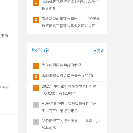
金融机构花在智能体上的钱，发生了
1
很大变化
资金动能的循环与膨胀 ——《经济发
2
展五动能正循环与马太效应》之四
益率为
热门报告
更多
支付的界限与助贷的治理
1
金融消费者权益保护报告（2026）
2
2025年手机银行数字竞争力排行榜
3
型理财
TOP100（总第16期）
RWA年度报告：指数级增长拐点已
4
至，万亿生态纪元开启
助贷新规下的行业变局 ——重塑、挑
5
战与前途