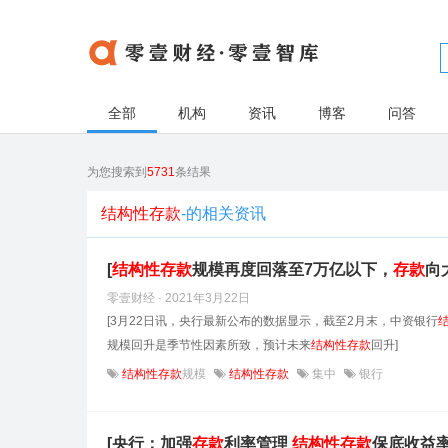
全部
机构
资讯
博客
问答
为您搜索到
5731
条结果
结构性存款
-的相关资讯
[
结构性
存款
规模再度回落至7万亿以下，
存款
向
零壹财经 · 2021年3月22日
[3月22日讯，央行最新公布的数据显示，截至2月末，中资银行
规模回升是季节性因素所致，预计未来
结构性
存款
回升]
结构性存款
规模
结构性存款
集中
银行
[央行：加强
存款
利率管理
结构性
存款
保底收益