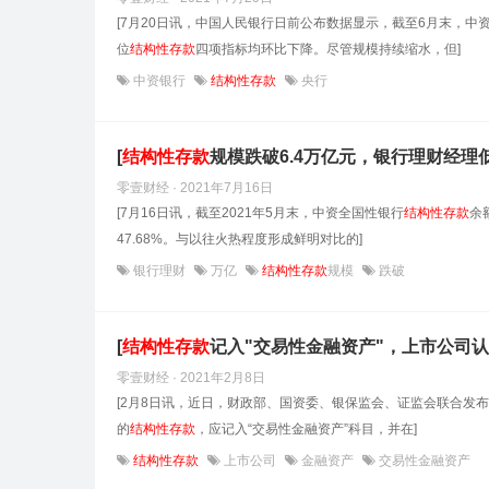
[7月20日讯，中国人民银行日前公布数据显示，截至6月末，中
位
结构性
存款
四项指标均环比下降。尽管规模持续缩水，但]
中资银行
结构性存款
央行
[
结构性
存款
规模跌破6.4万亿元，银行理财经理低
零壹财经 · 2021年7月16日
[7月16日讯，截至2021年5月末，中资全国性银行
结构性
存款
余
47.68%。与以往火热程度形成鲜明对比的]
银行理财
万亿
结构性存款
规模
跌破
[
结构性
存款
记入"交易性金融资产"，上市公司认
零壹财经 · 2021年2月8日
[2月8日讯，近日，财政部、国资委、银保监会、证监会联合发布
的
结构性
存款
，应记入“交易性金融资产”科目，并在]
结构性存款
上市公司
金融资产
交易性金融资产