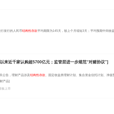
月银行发行的人民币
结构性
存款
平均期限为145天，较上个月缩短3天；平均预期中间收
来近千家认购超5700亿元；监管层进一步规范“对赌协议”]
相关公告，理财产品涉及
结构性
存款
、固定收益类理财计划、集合资金信托计划、净值
财产品]
转板上市