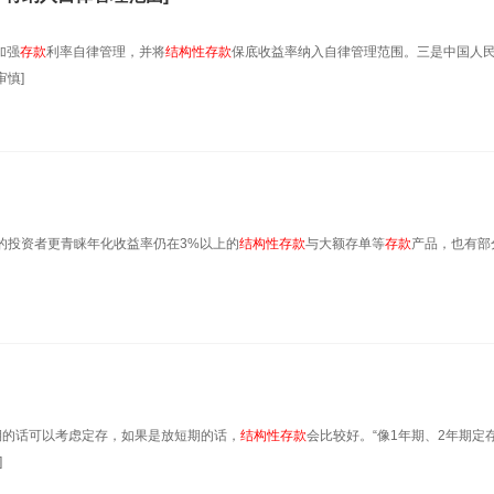
加强
存款
利率自律管理，并将
结构性
存款
保底收益率纳入自律管理范围。三是中国人
慎]
的投资者更青睐年化收益率仍在3%以上的
结构性
存款
与大额存单等
存款
产品，也有部
期的话可以考虑定存，如果是放短期的话，
结构性
存款
会比较好。“像1年期、2年期定
]