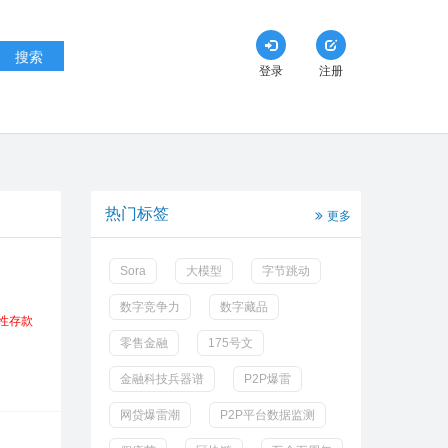
搜索
登录
注册
热门标签
更多
Sora
大模型
字节跳动
数字竞争力
数字藏品
性
存款
零售金融
175号文
金融科技兵器谱
P2P爆雷
网贷爆雷潮
P2P平台数据监测