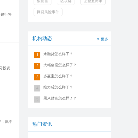
假疫苗
区块链
互金五周年
网贷风险事件
民银行将
机构动态
更多
永融贷怎么样了？
1
大幅创投怎么样了？
2
分投资
多赢宝怎么样了？
3
给力贷怎么样了？
4
黑米财富怎么样了？
5
存，就不
热门资讯