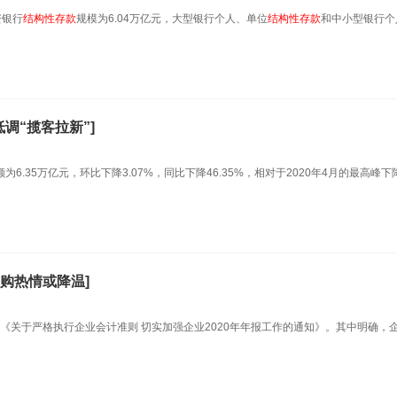
资银行
结构性
存款
规模为6.04万亿元，大型银行个人、单位
结构性
存款
和中小型银行个
调“揽客拉新”]
额为6.35万亿元，环比下降3.07%，同比下降46.35%，相对于2020年4月的最高峰下
购热情或降温]
《关于严格执行企业会计准则 切实加强企业2020年年报工作的通知》。其中明确，