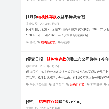
储蓄
国债
工商银行
招商银行
银行大额存单
[1月份
结构性
存款
收益率持续走低]
零壹财经 · 2023年2月9日
[2月9日讯，记者9日从融360数字科技研究院获悉，2023年1
2.78%，环比下跌1BP；平均预期最高收益率为]
持续
结构性存款
收益率
[零壹日报：
结构性
存款
仍受上市公司热捧！今年以
零壹财经 · 2021年9月15日
[盐湖股份、迪生数娱等多家上市公司陆续发布购买理财产品的
产品等。梳理数据发现，今年以来共有1100多家上市公司购买理
华融消费金融
数字货币
结构性存款
零壹日报
[央行：
结构性
存款
降至6万亿元]
零壹财经 · 2021年7月20日