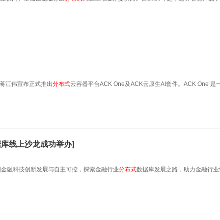
人蒋江伟宣布正式推出
分布式
云容器平台ACK One及ACK云原生AI套件。ACK One 
据库线上沙龙成功举办]
国金融科技创新发展与自主可控，探索金融行业
分布式
数据库发展之路，助力金融行业