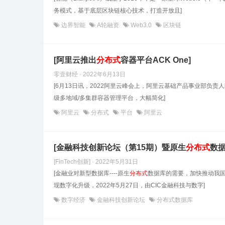
务模式，基于底层区块链核心技术，打造开放且]
边界智能
A轮融资
Web3.0
区块链
[阿里云推出
分布式
容器平台ACK One]
零壹财经 · 2022年6月13日
[6月13日讯，2022阿里云峰会上，阿里云基础产品事业部负责
级多地域/多集群容器管理平台，大幅简化]
阿里云
分布式
平台
阿里云
[金融科技创新论坛（第15期）暨原生
分布式
数
[FinTech创新] · 2022年5月31日
[金融业对新型数据库----原生
分布式
数据库的需要，加快推动我
现数字化升级，2022年5月27日，由CIC金融科技与数字]
数字经济
金融科技创新论坛
分布式数据库