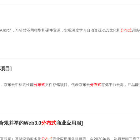
ATorch，可针对不同模型和硬件资源，实现深度学习自动资源动态优化和
分布式
训练
项目]
示，京东云中标高性能
分布式
文件存储项目。代表京东云
分布式
存储平台云海，产品能
规并举的Web3.0
分布式
商业应用服]
下一代互联网）基础设施服务及
分布式
商业应用服务提供商。自2020年起，边界智能开启