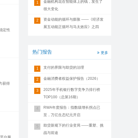
金融机构花在智能体上的钱，发生了
1
很大变化
资金动能的循环与膨胀 ——《经济发
2
展五动能正循环与马太效应》之四
稳定性
热门报告
更多
支付的界限与助贷的治理
1
金融消费者权益保护报告（2026）
2
力获得
2025年手机银行数字竞争力排行榜
3
TOP100（总第16期）
RWA年度报告：指数级增长拐点已
4
至，万亿生态纪元开启
助贷新规下的行业变局 ——重塑、挑
5
战与前途
了平台服