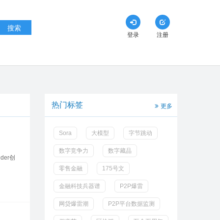
搜索
登录
注册
热门标签
更多
Sora
大模型
字节跳动
数字竞争力
数字藏品
der创
零售金融
175号文
金融科技兵器谱
P2P爆雷
网贷爆雷潮
P2P平台数据监测