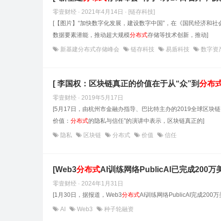
零壹财经 · 2021年4月14日
· [链存科技]
[【图片】“加快数字化发展，建设数字中国”，在《国民经济和
数据要素潜能，推动超大规模
分布式
存储等技术创新，推动]
新基建分布式存储峰会
链存科技
易盾科技
数字资
[ 李国权：区块链真正的价值在于从“众”到
分布
零壹财经 · 2019年5月17日
[5月17日，由杭州市金融办指导、巴比特主办的2019全球区
价值：
分布式
的隐私与信任”的演讲中表示，区块链真正的]
隐私
区块链
分布式
价值
信任
[Web3
分布式
AI训练网络PublicAI已完成200
零壹财经 · 2024年1月31日
[1月30日，据报道，Web3
分布式
AI训练网络PublicAI完成200万美元
AI
Web3
种子轮融资