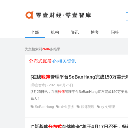
全部
机构
资讯
博客
问答
为您搜索到
2606
条结果
分布式账簿
-的相关资讯
[在线
账簿
管理平台SoBanHang完成150万美元
[零壹智库] · 2021年8月25日
[8月25日讯，在线
账簿
管理平台SoBanHang宣布完成150万美元种子轮
始人 ]
SoBanHang
企业服务
账簿管理
收支管理
["新基建
分布式
存储峰会"将于4月17日召开，畅谈