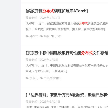
[蚂蚁开源
分布式
训练扩展库ATorch]
零壹财经 · 2024年1月13日
[1月9日，近日，蚂蚁集团宣布开源大模型
分布式
训练加速扩展库
提升，帮助提升深度学习的智能性。据了解，在大模型训练中]
分布式
蚂蚁
开源
[京东云中标中国建设银行高性能
分布式
文件存储
零壹财经 · 2024年1月3日
[1月3日讯，近日，中国建设银行股份有限公司发布采购结果公
金融头部大行认可。（金融界）]
京东云
中国建设银行
[「边界智能」获数千万元A轮融资，聚焦开放和合
零壹财经 · 2023年9月14日
[智能（Bianjie.AI）成立于2016年，是一家全球Web3.0（