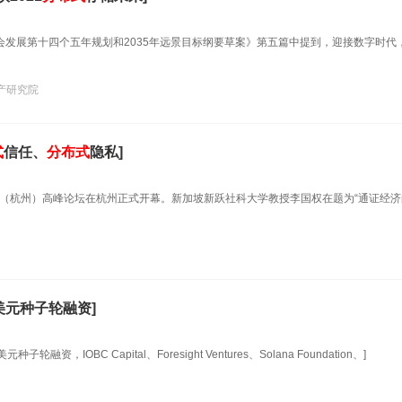
社会发展第十四个五年规划和2035年远景目标纲要草案》第五篇中提到，迎接数字时代
产研究院
式
信任、
分布式
隐私]
块链（杭州）高峰论坛在杭州正式开幕。新加坡新跃社科大学教授李国权在题为“通证经
万美元种子轮融资]
种子轮融资，IOBC Capital、Foresight Ventures、Solana Foundation、]