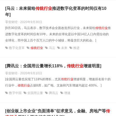
[马云：未来留给
传统行业
推进数字化变革的时间仅有10
年]
零壹财经 · 2020年9月30日
[9月30日讯，马云表示，数字技术会全面改造所以行业，未来留给
传统行业
推
进数字化变革的时间仅有10年。未来的全球化是以中国14亿人口内需拉动的
全球化，而中国上百个百万人口的中小城镇，将蕴含巨大的机会。]
数字化变革
传统行业
马云
未来
推进
[腾讯云：全国用云量增长118%，
传统行业
增速明显]
零壹财经 · 2020年9月10日
[全国用云量也实现了118%的增长，尤其
传统行业
增速明显，增速排名前十的
行业中，
传统行业
占据8席，如广电、文旅和汽车增速均超过 400%。 ]
数字中国
全国用云量
腾讯云
增速
[创业板上市企业“负面清单”征求意见，金融、房地产等
传