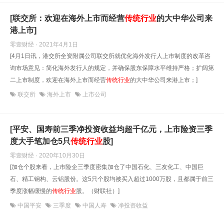
[联交所：欢迎在海外上市而经营
传统行业
的大中华公司来
港上市]
零壹财经 · 2021年4月1日
[4月1日讯，港交所全资附属公司联交所就优化海外发行人上市制度的改革咨
询市场意见：简化海外发行人的规定，并确保股东保障水平维持严格；扩阔第
二上市制度，欢迎在海外上市而经营
传统行业
的大中华公司来港上市；]
联交所
海外上市
上市公司
[平安、国寿前三季净投资收益均超千亿元，上市险资三季
度大手笔加仓5只
传统行业
股]
零壹财经 · 2020年10月30日
[加仓个股来看，上市险企三季度密集加仓了中国石化、三友化工、中国巨
石、精工钢构、云铝股份。这5只个股均被买入超过1000万股，且都属于前三
季度涨幅缓慢的
传统行业
股。（财联社）]
中国平安
三季度
中国人寿
净投资收益