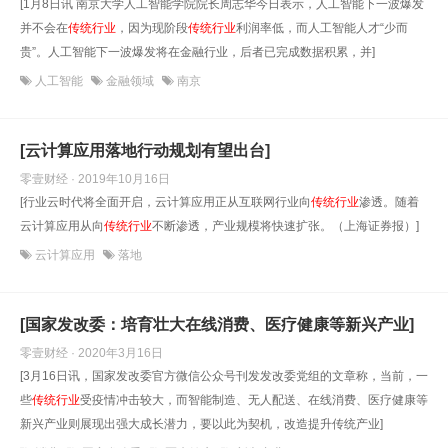
[1月8日讯 南京大学人工智能学院院长周志华今日表示，人工智能下一波爆发
并不会在
传统行业
，因为现阶段
传统行业
利润率低，而人工智能人才“少而
贵”。人工智能下一波爆发将在金融行业，后者已完成数据积累，并]
人工智能
金融领域
南京
[云计算应用落地行动规划有望出台]
零壹财经 · 2019年10月16日
[行业云时代将全面开启，云计算应用正从互联网行业向
传统行业
渗透。随着
云计算应用从向
传统行业
不断渗透，产业规模将快速扩张。（上海证券报）]
云计算应用
落地
[国家发改委：培育壮大在线消费、医疗健康等新兴产业]
零壹财经 · 2020年3月16日
[3月16日讯，国家发改委官方微信公众号刊发发改委党组的文章称，当前，一
些
传统行业
受疫情冲击较大，而智能制造、无人配送、在线消费、医疗健康等
新兴产业则展现出强大成长潜力，要以此为契机，改造提升传统产业]