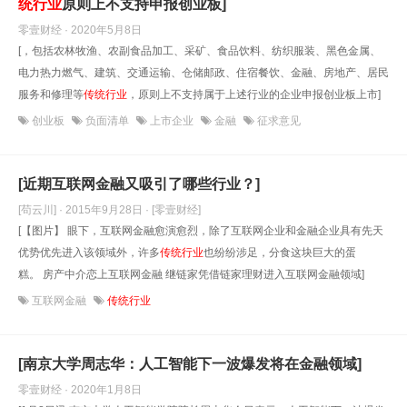
统行业
原则上不支持申报创业板]
零壹财经 · 2020年5月8日
[，包括农林牧渔、农副食品加工、采矿、食品饮料、纺织服装、黑色金属、
电力热力燃气、建筑、交通运输、仓储邮政、住宿餐饮、金融、房地产、居民
服务和修理等
传统行业
，原则上不支持属于上述行业的企业申报创业板上市]
创业板
负面清单
上市企业
金融
征求意见
[近期互联网金融又吸引了哪些行业？]
[苟云川] · 2015年9月28日
· [零壹财经]
[【图片】 眼下，互联网金融愈演愈烈，除了互联网企业和金融企业具有先天
优势优先进入该领域外，许多
传统行业
也纷纷涉足，分食这块巨大的蛋
糕。 房产中介恋上互联网金融 继链家凭借链家理财进入互联网金融领域]
互联网金融
传统行业
[南京大学周志华：人工智能下一波爆发将在金融领域]
零壹财经 · 2020年1月8日