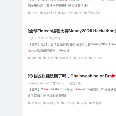
的应用程序，支持用户在进行移动社交沟通]
支付
移动支付
Moneymailme
视频转账
[全球Fintech编程比赛Money20/20 Hackath
[飞哥] · 2016年10月27日
[【图片】近日，全球金融科技编程马拉松比赛Money20/20 Hac
K
ai
ros成为最终赢家。Money]
fintech
支付
金融科技
供应商
Kairos
[你被区块链洗脑了吗，Ch
ai
nwashing or Br
ai
n
[Wendy 译] · 2017年2月17日
· [巴比特]
[【图片】“Ch
ai
nwashing”（对应br
ai
nwashing洗脑，即用区
述了目前几乎已经到达顶峰]
区块链
金融技术
决策者
云端
数据库