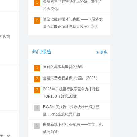
金融机构花在智能体上的钱，发生了
1
很大变化
资金动能的循环与膨胀 ——《经济发
2
展五动能正循环与马太效应》之四
HV商
热门报告
更多
支付的界限与助贷的治理
1
金融消费者权益保护报告（2026）
2
2025年手机银行数字竞争力排行榜
3
TOP100（总第16期）
RWA年度报告：指数级增长拐点已
4
至，万亿生态纪元开启
助贷新规下的行业变局 ——重塑、挑
5
战与前途
于一体