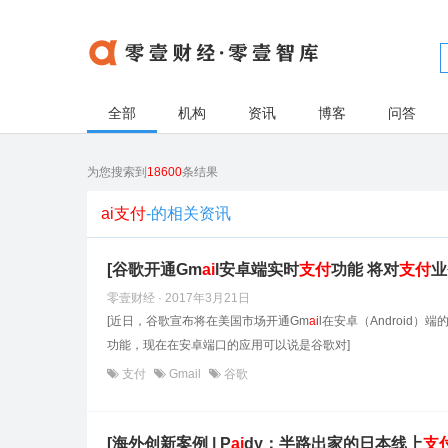
全部
机构
资讯
博客
问答
为您搜索到
18600
条结果
ai支付
-的相关资讯
[谷歌开通Gm
ai
l安卓端实时
支付
功能 将对
支付
业
零壹财经 · 2017年3月21日
[近日，谷歌宣布将在美国市场开通Gm
ai
l在安卓（Android）
功能，现在在安卓端口的应用可以说是谷歌对]
支付
Gmail
谷歌
[海外创新案例 | P
ai
dy：半路出家的日本线上
支