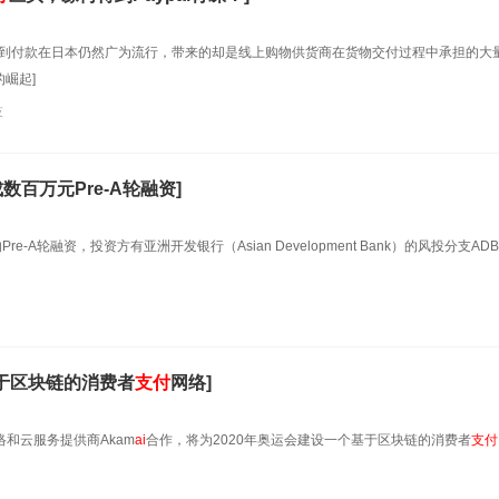
到付款在日本仍然广为流行，带来的却是线上购物供货商在货物交付过程中承担的大
的崛起]
技
成数百万元Pre-A轮融资]
e-A轮融资，投资方有亚洲开发银行（Asian Development Bank）的风投分支ADB
于区块链的消费者
支付
网络]
络和云服务提供商Akam
ai
合作，将为2020年奥运会建设一个基于区块链的消费者
支付