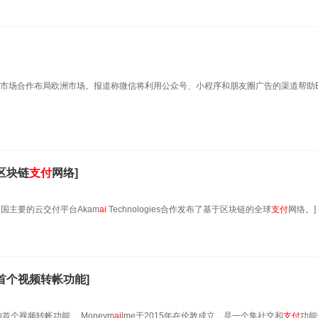
的市场合作布局欧洲市场。报道称微信将利用公众号、小程序和朋友圈广告的渠道帮助B
区块链
支付
网络]
）与美国主要的云交付平台Akam
ai
Technologies合作发布了基于区块链的全球
支付
网络。]
首个视频转帐功能]
内首个视频转帐功能。 Moneym
ai
lme于2015年在伦敦成立，是一个集社交和
支付
功能