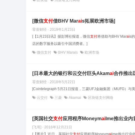
区块链
消费者支付网络
[微信
支付
借BHV Mar
ai
s拓展欧洲市场]
零壹财经 · 2019年1月23日
[【1月23日讯】据彭博社报道，微信
支付
将借助与BHV Mar
ai
s
店的数字服务以吸引中国消费者。]
微信支付
BHV Marais
欧洲市场
[日本最大的银行和云交付巨头Akam
ai
合作推出
零壹财经 · 2018年5月22日
[Cointelegraph 5月21日报道，三菱UFJ金融集团（MUFG
云交付
三菱
Akamai
区块链支付网络
[英国社交
支付
应用程序Moneym
ai
lme推出业内
[飞哥] · 2016年12月21日
[【图片】近日，英国社交
支付
应用程序Moneym
ai
lme推出行业