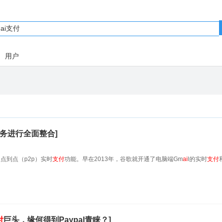
用户
务进行全面整合]
端的点到点（p2p）实时
支付
功能。早在2013年，谷歌就开通了电脑端Gm
ai
l的实时
支付
付
巨头，缘何得到Paypal青睐？]