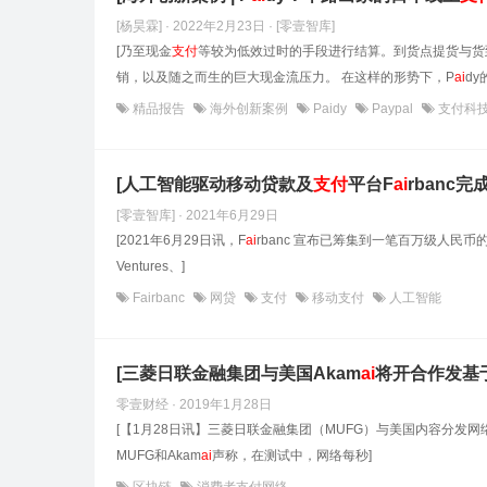
[杨昊霖] · 2022年2月23日
· [零壹智库]
[乃至现金
支付
等较为低效过时的手段进行结算。到货点提货与货
销，以及随之而生的巨大现金流压力。 在这样的形势下，P
ai
dy
精品报告
海外创新案例
Paidy
Paypal
支付科
[人工智能驱动移动贷款及
支付
平台F
ai
rbanc完
[零壹智库] · 2021年6月29日
[2021年6月29日讯，F
ai
rbanc 宣布已筹集到一笔百万级人民币的Pr
Ventures、]
Fairbanc
网贷
支付
移动支付
人工智能
[三菱日联金融集团与美国Akam
ai
将开合作发基
零壹财经 · 2019年1月28日
[【1月28日讯】三菱日联金融集团（MUFG）与美国内容分发网
MUFG和Akam
ai
声称，在测试中，网络每秒]