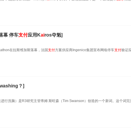
on落幕 停车
支付
应用K
ai
ros夺魁]
kathon在拉斯维加斯落幕，法国
支付
方案供应商Ingenico集团宣布网络停车
支付
验证
washing？]
块链进行洗脑）是R3研究主管蒂姆 斯旺森（Tim Swanson）创造的一个新词。这个词