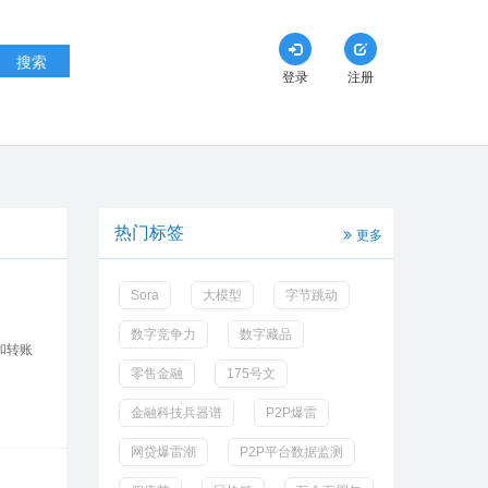
搜索
登录
注册
热门标签
更多
Sora
大模型
字节跳动
数字竞争力
数字藏品
和转账
零售金融
175号文
金融科技兵器谱
P2P爆雷
网贷爆雷潮
P2P平台数据监测