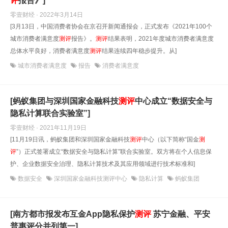
评
报告》]
零壹财经 · 2022年3月14日
[3月13日，中国消费者协会在京召开新闻通报会，正式发布《2021年100个
城市消费者满意度
测评
报告》。
测评
结果表明，2021年度城市消费者满意度
总体水平良好，消费者满意度
测评
结果连续四年稳步提升。从]
城市消费者满意度
报告
消费者满意度
[蚂蚁集团与深圳国家金融科技
测评
中心成立“数据安全与
隐私计算联合实验室”]
零壹财经 · 2021年11月19日
[11月19日讯，蚂蚁集团和深圳国家金融科技
测评
中心（以下简称“国金
测
评
”）正式签署成立“数据安全与隐私计算”联合实验室。双方将在个人信息保
护、企业数据安全治理、隐私计算技术及其应用领域进行技术标准和]
数据安全
深圳国家金融科技测评中心
隐私计算
蚂蚁集团
[南方都市报发布互金App隐私保护
测评
苏宁金融、平安
普惠评分并列第一]