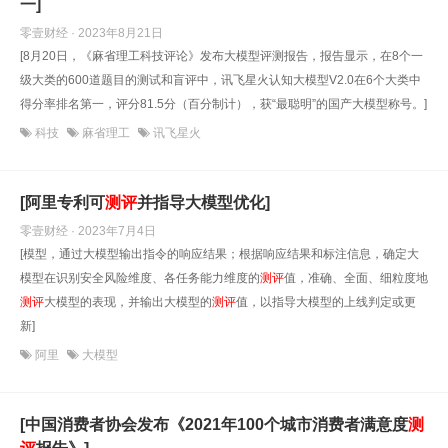
一]
零壹财经 · 2023年8月21日
[8月20日，《麻省理工科技评论》发布大模型评测报告，报告显示，在8个一
级大类的600道题目的测试和盲评中，讯飞星火认知大模型V2.0在6个大类中
得分率排名第一，评分81.5分（百分制计），获“最聪明”的国产大模型称号。]
科技
麻省理工
讯飞星火
[阿里专利可
测评
并指导大模型优化]
零壹财经 · 2023年7月4日
[模型，通过大模型输出指令的响应结果；根据响应结果和标注信息，确定大
模型在识别安全风险维度、各任务能力维度的
测评
值，准确、全面、细粒度地
测评
大模型的表现，并输出大模型的
测评
值，以指导大模型的上线判定或更
新]
阿里
大模型
[中国消费者协会发布《2021年100个城市消费者满意度
测