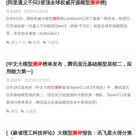
[阿里通义千问3登顶全球权威开源模型
测评
榜]
零壹财经 · 2025年5月6日
[5月6日讯，国际权威大模型
测评
榜LiveBench公布了最新一期排名，阿里巴
巴开源的新一代通义千问模型Qwen3（简称“千问3”）斩获全球开源模型冠
军，并在指令遵循（Instruction ]
通义千问
阿里
大模型
[中文大模型
测评
榜单发布，腾讯混元基础模型居前二，应
用能力第一]
零壹财经 · 2025年3月19日
[3月18日发布的《中文大模型
测评
基准SuperCLUE3月报告》中，腾讯混元
位列基础模型国内第二，综合实力稳居国内大模型第一梯队。SuperCLUE最
新排行榜单显示，腾讯混元在基础模型排名中表现优异]
腾讯
大模型
[《麻省理工科技评论》大模型
测评
报告：讯飞星火得分第