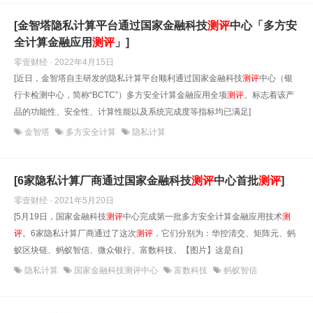
[金智塔隐私计算平台通过国家金融科技
测评
中心「多方安
全计算金融应用
测评
」]
零壹财经 · 2022年4月15日
[近日，金智塔自主研发的隐私计算平台顺利通过国家金融科技
测评
中心（银
行卡检测中心，简称“BCTC”）多方安全计算金融应用全项
测评
。标志着该产
品的功能性、安全性、计算性能以及系统完成度等指标均已满足]
金智塔
多方安全计算
隐私计算
[6家隐私计算厂商通过国家金融科技
测评
中心首批
测评
]
零壹财经 · 2021年5月20日
[5月19日，国家金融科技
测评
中心完成第一批多方安全计算金融应用技术
测
评
。6家隐私计算厂商通过了这次
测评
，它们分别为：华控清交、矩阵元、蚂
蚁区块链、蚂蚁智信、微众银行、富数科技。【图片】这是自]
隐私计算
国家金融科技测评中心
富数科技
蚂蚁智信