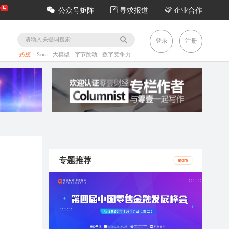
公众号矩阵
寻求报道
企业合作
务
登录
注册
热搜
:
Sora
大模型
字节跳动
数字竞争力
专题推荐
more