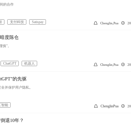
e 之间的合作
新
支付科技
Satispay
Chenglin,Pua
2
暗度陈仓
谨慎”。
ChatGPT
机器人
Chenglin,Pua
2
tGPT”的先驱
安全并保护用户隐私。
工智能
ChenglinPua
2
”倒退10年？