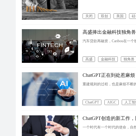
关闭
双创
美国
硅
高盛捧出金融科技独角兽，拆
汽车贷款再融资，Caribou在一
高盛
金融科技
独角兽
ChatGPT正在到处惹麻烦
重建规则的过程，也是麻烦不断
ChatGPT
AIGC
人工智
ChatGPT创造的新工
一个时代有一个时代的使命，自