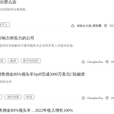
出那么远
泡沫风险和合规风险。
数字人
潘政麟
谢晓佳,刘睿,
20
最具影响力和实力的公司
于通过提供区块链解决方案和服务为企业和开发人员提供价值。
块链
融资
数字化转型
Chenglin,Pua
2
销售佣金RPA领头羊Spiff完成5000万美元C轮融资
e 之间的合作
e
海外创新
科技
Chenglin,Pua
2
：销售佣金RPA领头羊，2022年收入增长100%