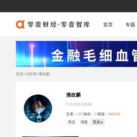
首页
专题
首页
>
分析师
>
潘政麟
潘政麟
01区块链分析师。
文章：
181
粉丝：
6
阅读：
4609.8k
关注
消息
更多