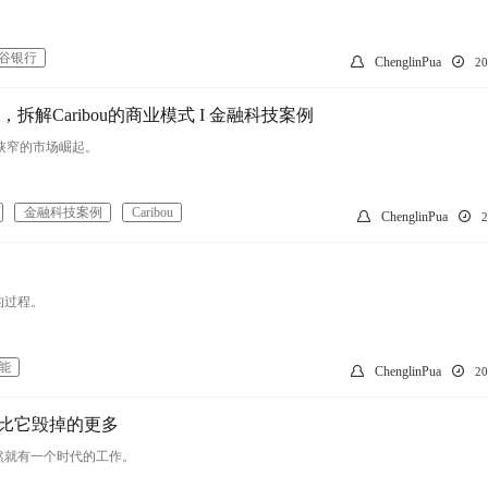
谷银行
ChenglinPua
2
解Caribou的商业模式 I 金融科技案例
个狭窄的市场崛起。
金融科技案例
Caribou
ChenglinPua
的过程。
能
ChenglinPua
2
作，比它毁掉的更多
然就有一个时代的工作。