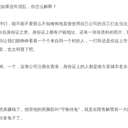
但如果连年混乱，你怎么解释？
伴们，能不能不要那么不知掩饰地直接使用自己公司的员工们去当法
90后身份证之类。身份证上都有户籍地址、还有一张张质朴的照片，
你让我们眼睁睁看着一个个来自同一个村的人，一打听还是你这上市
卖，也太明显了吧。
例。一个，这堆公司注册在香港，身份证上的人都是南方某城市老乡
然真赚钱了。他管他的死脑筋叫“守株待兔”，就是在限售解禁前一大
好多兔子了。