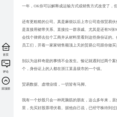
一年，OK你可以解释成运输方式或销售方式改变了，
还有更粗糙的公司。真是麻烦以后上市公司造假贸易伙
是直接用裙带关系、直接拉一群亲戚、尤其是还有N张
会找个律师去拉个工商并从材料里看到这些身份证的。
员工们，开着一家家销售额顶上天的贸易公司跟你做买
首页
别以为这样奇葩的事情不会发生。愉记就遇到过两个案
个，身份证上的人都在浙江某县级市的一个镇。
评论
贸易数据、虚增业绩，一切皆有马脚。
回顶部
我有一个炒股只会一种死脑筋的朋友，这么多年来，居
里，先买好股票埋伏着。据他自己说，已经守株待到过