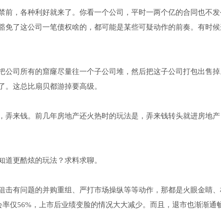
禁前，各种利好就来了。你看一个公司，平时一两个亿的合同也不发
豁免了这公司一笔债权啥的，都可能是某些可疑动作的前奏。有时候
把公司所有的窟窿尽量往一个子公司堆，然后把这子公司打包出售掉
了。这总比扇贝都游掉要高级。
，弄来钱。前几年房地产还火热时的玩法是，弄来钱转头就进房地产
知道更酷炫的玩法？求料求聊。
狙击有问题的并购重组、严打市场操纵等等动作，那都是火眼金睛、
会率仅56%，上市后业绩变脸的情况大大减少。而且，退市也渐渐通