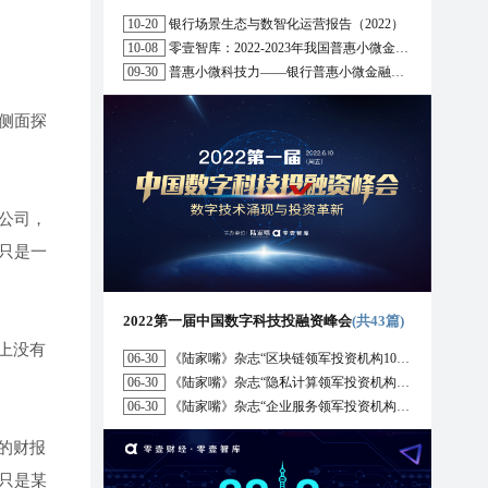
10-20
银行场景生态与数智化运营报告（2022）
10-08
零壹智库：2022-2023年我国普惠小微金融十大趋势展望
09-30
普惠小微科技力——银行普惠小微金融战略与科技解决方案研究报告（2022）
侧面探
公司，
只是一
2022第一届中国数字科技投融资峰会
(共43篇)
上没有
06-30
《陆家嘴》杂志“区块链领军投资机构10强”榜单正式发布
06-30
《陆家嘴》杂志“隐私计算领军投资机构10强”榜单正式发布
06-30
《陆家嘴》杂志“企业服务领军投资机构10强”榜单正式发布
的财报
只是某