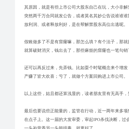
其原因，就是有些上市公司大股东自己在玩，大小非解
突然两千万合同就发公告，或者莫名其妙公告说谁谁谁
放利润、或者释放利好，是在帮解禁股东高位出逃呢。
假账做多了不是有窟窿嘛，那怎么填？有个法子，那就
就算破财消灾，钱出去了，那些麻烦的窟窿也一笔勾销
还可以再反过来，先弄钱。比如耍个时髦概念来个增发
产赚了皆大欢喜；亏了，就做个方案回购进上市公司。
以上这些，姑且都还算浅显的，读者朋友里有无高手，
最后也要说些正能量的，监管在行动，近一两年来多项
在点子上。这一届的大发审委，审起IPO杀伐决断，过
一头补营养另一头能排毒，就更好了。