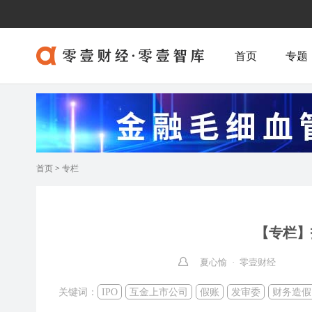
首页
专题
首页
>
专栏
【专栏】
夏心愉 · 零壹财经
关键词：
IPO
互金上市公司
假账
发审委
财务造假