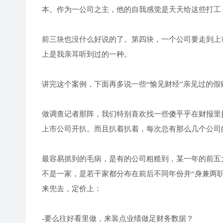
本。作为一公司之主，他的自我感觉是天天给这些打工
前三块也没什么好说的了。第四块，一个公司要走到上
上是我亲耳听到过的一种。
讲完这个案例，下面再多说一些“愉见财经”亲见过的假账
做调查记者那阵，我们特别喜欢找一些傻乎乎在财报里
上市公司开扒。而且扒着扒着，每次总有那么几个公司
最容易抓到的毛病，是有的公司粗糙到，某一年的前五
不是一家，是若干家都分布在前后不同年份并“身兼两
来兜去，定价上：
-要么往好看里做，来装点业绩做足财务数据？