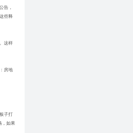
公告，
这些释
。这样
：房地
板子打
畅，如果