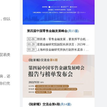
，但以
第四届中国零售金融发展峰会
(共15篇)
02-06
郭田勇：零售金融发展，要发挥平台机构的作用
01-20
星图金融研究院副院长薛洪言：2023年消费信贷或迎来新起点
01-20
上海科技金融研究所执行副所长孟添：开放银行与嵌入式金融为数字普惠金融带来更大发展空间
贸易类
病，还
你们兜
《陆家嘴》交流会第6期
(共14篇)