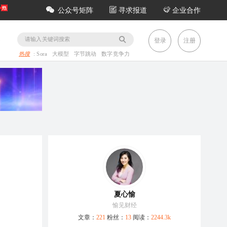
公众号矩阵
寻求报道
企业合作
务
登录
注册
热搜
:
Sora
大模型
字节跳动
数字竞争力
夏心愉
愉见财经
文章：
221
粉丝：
13
阅读：
2244.3k