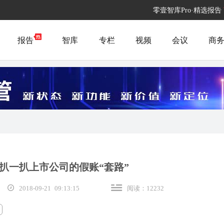
零壹智库Pro·精选报告
报告
智库
专栏
视频
会议
商
扒一扒上市公司的假账“套路”
2018-09-21 09:13:15
阅读：12232