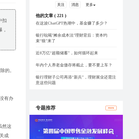
关注
消息
更多
他的文章 (
221
)
中扣
在这波ChatGPT热潮中，基金赚了多少？
曝，
银行吆喝"摊余成本法"理财背后：资本约
束“狼”来了
近8万亿“超额储蓄”，如何循环起来
年内个人养老金缴存将截止，要不要上车？
扣除的。
银行理财子公司再添“新兵”，理财展业还需注
意这些问题
没有办
专题推荐
more
虽然这
关成