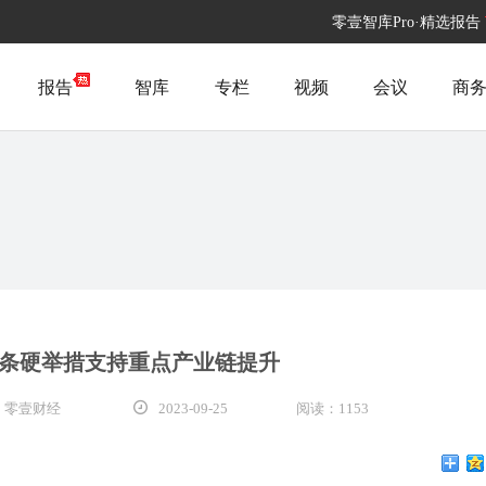
零壹智库Pro·精选报告
报告
智库
专栏
视频
会议
商
7条硬举措支持重点产业链提升
 零壹财经
2023-09-25
阅读：1153