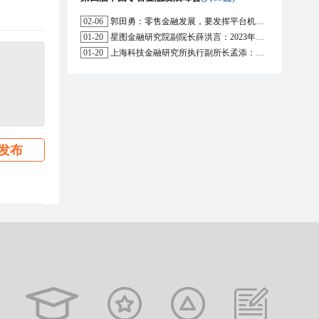
02-06
郭田勇：零售金融发展，要发挥平台机构的作用
01-20
星图金融研究院副院长薛洪言：2023年消费信贷或迎来新起点
01-20
上海科技金融研究所执行副所长孟添：开放银行与嵌入式金融为数字普惠金融带来更大发展空间
发布