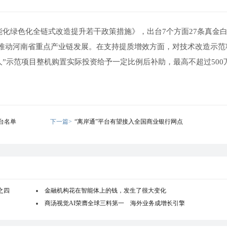
能化绿色化全链式改造提升若干政策措施》，出台7个方面27条真金
好推动河南省重点产业链发展。在支持提质增效方面，对技术改造示范
人”示范项目整机购置实际投资给予一定比例后补助，最高不超过500
台名单
下一篇>
“离岸通”平台有望接入全国商业银行网点
之四
金融机构花在智能体上的钱，发生了很大变化
商汤视觉AI荣膺全球三料第一 海外业务成增长引擎