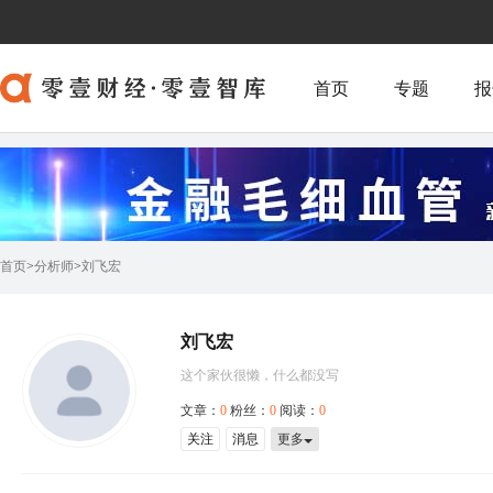
首页
专题
报
首页
>
分析师
>
刘飞宏
刘飞宏
这个家伙很懒，什么都没写
文章：
0
粉丝：
0
阅读：
0
关注
消息
更多