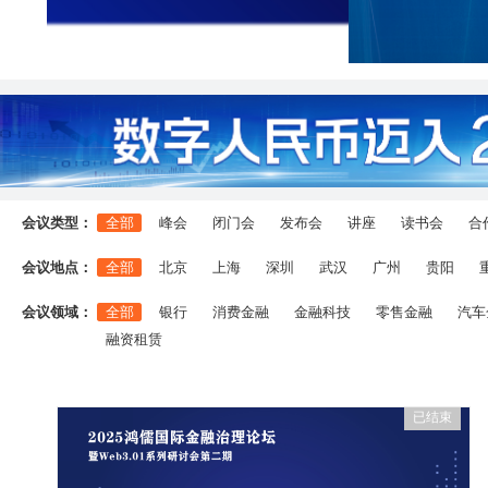
会议类型：
全部
峰会
闭门会
发布会
讲座
读书会
合
会议地点：
全部
北京
上海
深圳
武汉
广州
贵阳
会议领域：
全部
银行
消费金融
金融科技
零售金融
汽车
融资租赁
已结束