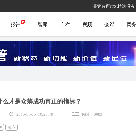
零壹智库Pro·精选报告
报告
智库
专栏
视频
会议
商
什么才是众筹成功真正的指标？
2015-11-05 10:28:49
阅读：6683
融
京东