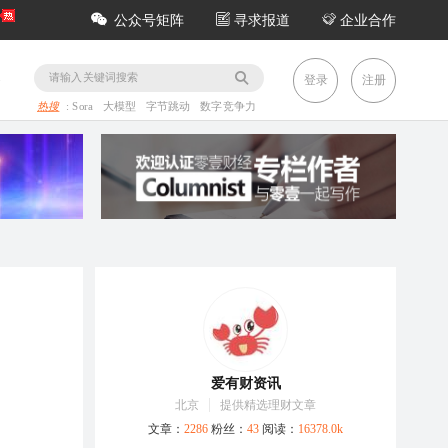
公众号矩阵
寻求报道
企业合作
务
登录
注册
热搜
:
Sora
大模型
字节跳动
数字竞争力
爱有财资讯
北京
提供精选理财文章
文章：
2286
粉丝：
43
阅读：
16378.0k