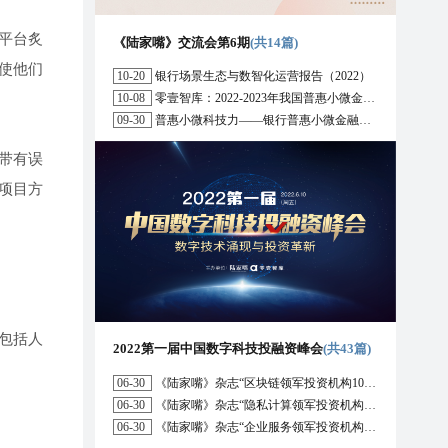
平台炙
《陆家嘴》交流会第6期
(共14篇)
使他们
10-20
银行场景生态与数智化运营报告（2022）
10-08
零壹智库：2022-2023年我国普惠小微金融十大趋势展望
09-30
普惠小微科技力——银行普惠小微金融战略与科技解决方案研究报告（2022）
带有误
项目方
包括人
2022第一届中国数字科技投融资峰会
(共43篇)
06-30
《陆家嘴》杂志“区块链领军投资机构10强”榜单正式发布
06-30
《陆家嘴》杂志“隐私计算领军投资机构10强”榜单正式发布
06-30
《陆家嘴》杂志“企业服务领军投资机构10强”榜单正式发布