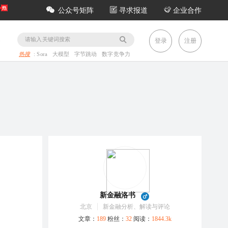
公众号矩阵
寻求报道
企业合作
务
登录
注册
热搜
:
Sora
大模型
字节跳动
数字竞争力
新金融洛书
北京
新金融分析、解读与评论
文章：
189
粉丝：
32
阅读：
1844.3k