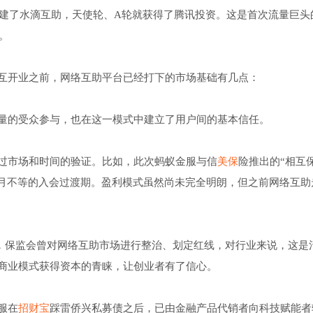
创建了水滴互助，天使轮、A轮就获得了腾讯投资。这是首次流量巨头
。
互开业之前，网络互助平台已经打下的市场基础有几点：
量的受众参与，也在这一模式中建立了用户间的基本信任。
过市场和时间的验证。比如，此次蚂蚁金服与信
美保
险推出的“相互
个月不等的入会过渡期。盈利模式虽然尚未完全明朗，但之前网络互助
2月，保监会曾对网络互助市场进行整治、划定红线，对行业来说，这是
商业模式获得资本的青睐，让创业者有了信心。
服在
招财宝
踩雷侨兴私募债之后，已由金融产品代销者向科技赋能者