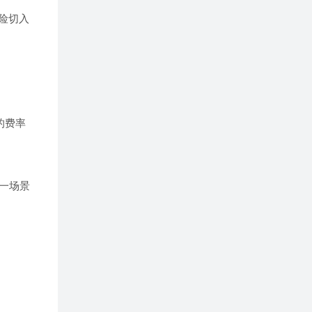
险切入
的费率
一场景