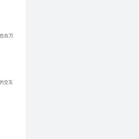
。
间也在万
据的交互