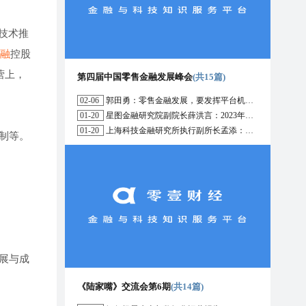
P技术推
融
控股
营上，
第四届中国零售金融发展峰会
(共15篇)
02-06
郭田勇：零售金融发展，要发挥平台机构的作用
01-20
星图金融研究院副院长薛洪言：2023年消费信贷或迎来新起点
01-20
上海科技金融研究所执行副所长孟添：开放银行与嵌入式金融为数字普惠金融带来更大发展空间
制等。
展与成
《陆家嘴》交流会第6期
(共14篇)