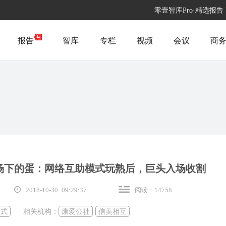
零壹智库Pro·精选报告
报告
智库
专栏
视频
会议
商
场下的蛋：网络互助模式玩熟后，巨头入场收割
2018-10-30 09:29:37
阅读：14758
模式
相关机构：
康爱公社
信美相互