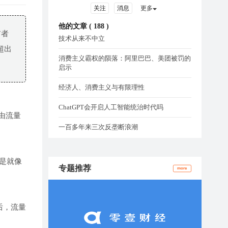
关注
消息
更多
他的文章 (
188
)
前者
技术从来不中立
超出
消费主义霸权的陨落：阿里巴巴、美团被罚的
启示
经济人、消费主义与有限理性
ChatGPT会开启人工智能统治时代吗
由流量
一百多年来三次反垄断浪潮
是就像
专题推荐
more
后，流量