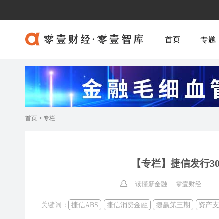
首页
专题
首页
>
专栏
【专栏】捷信发行30
读懂新金融 · 零壹财经
关键词：
捷信ABS
捷信消费金融
捷赢第三期
资产支