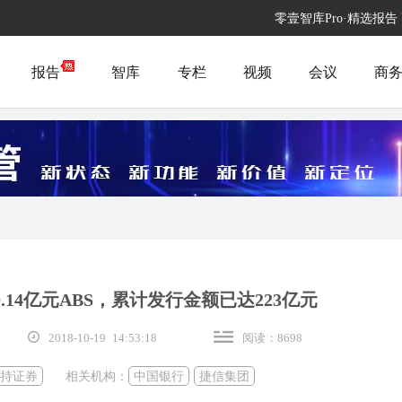
零壹智库Pro·精选报告
报告
智库
专栏
视频
会议
商
.14亿元ABS，累计发行金额已达223亿元
2018-10-19 14:53:18
阅读：8698
持证券
相关机构：
中国银行
捷信集团