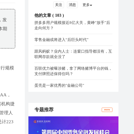
关注
消息
更多
他的文章 (
103
)
，发
拼多多用户规模接近8亿大关，黄峥“放手”后
走向何方？
本期
零售金融或将进入“后巨头时代”
跟风蚂蚁？业内人士：连窗口指导都没有，互
联网存款就全没了
发行规模
百联优力被曝涉赌，拿了网络赌博平台的钱，
支付牌照还保得住吗？
蛋壳是一家优秀的"金融公司"
AA，
发起机构捷
专题推荐
more
管理人
计223