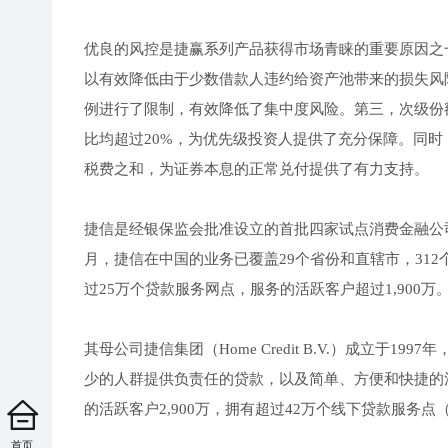
优良的风控是捷赢系列产品获得市场青睐的重要原因之
以有效降低由于少数借款人违约给资产池带来的损失风
例进行了限制，有效降低了集中度风险。第三，次级份额
比均超过20%，为优先级投资人提供了充分保障。同时
税费之和，为证券本息的正常兑付提供了有力支持。
捷信是经银保监会批准设立的首批四家试点消费金融公
月，捷信在中国的业务已覆盖29个省份和直辖市，31
过25万个贷款服务网点，服务的活跃客户超过1,900万
其母公司捷信集团（Home Credit B.V.）成立
少的人群提供负责任的贷款，以及简单、方便和快捷的消
的活跃客户2,900万，拥有超过42万个线下贷款服务点（
首页