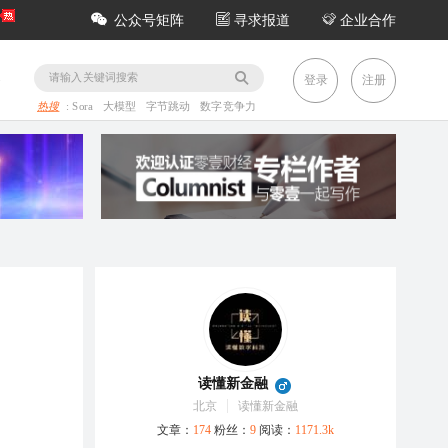
公众号矩阵
寻求报道
企业合作
务
登录
注册
热搜
:
Sora
大模型
字节跳动
数字竞争力
读懂新金融
北京
读懂新金融
文章：
174
粉丝：
9
阅读：
1171.3k