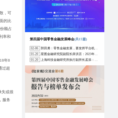
散，可
面的比
级份额占
利率和
第四届中国零售金融发展峰会
(共15篇)
02-06
郭田勇：零售金融发展，要发挥平台机构的作用
01-20
星图金融研究院副院长薛洪言：2023年消费信贷或迎来新起点
01-20
上海科技金融研究所执行副所长孟添：开放银行与嵌入式金融为数字普惠金融带来更大发展空间
18年8
通过超
录缺失或很
，服务