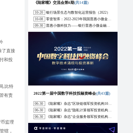
《陆家嘴》交流会第6期
(共14篇)
10-20
银行场景生态与数智化运营报告（2022）
10-08
零壹智库：2022-2023年我国普惠小微金融十大趋势展望
09-30
普惠小微科技力——银行普惠小微金融战略与科技解决方案研究报告（2022）
补
除了直接
付和投
局,比特
2022第一届中国数字科技投融资峰会
(共43篇)
监管有责
06-30
《陆家嘴》杂志“区块链领军投资机构10强”榜单正式发布
06-30
《陆家嘴》杂志“隐私计算领军投资机构10强”榜单正式发布
06-30
《陆家嘴》杂志“企业服务领军投资机构10强”榜单正式发布
货币监理
管辖，