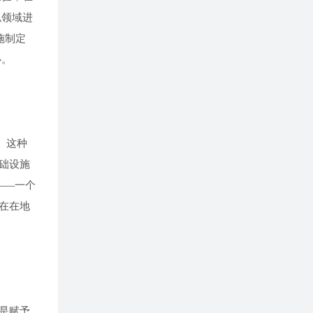
似领域进
施制定
心。
。这种
础设施
——一个
在在地
是赋予