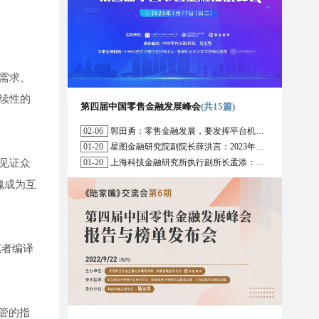
需求、
续性的
第四届中国零售金融发展峰会
(共15篇)
02-06
郭田勇：零售金融发展，要发挥平台机构的作用
01-20
星图金融研究院副院长薛洪言：2023年消费信贷或迎来新起点
见证众
01-20
上海科技金融研究所执行副所长孟添：开放银行与嵌入式金融为数字普惠金融带来更大发展空间
愧成为互
笔者编译
管的指