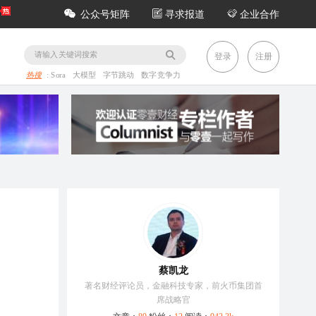
公众号矩阵
寻求报道
企业合作
务
登录
注册
热搜
:
Sora
大模型
字节跳动
数字竞争力
蔡凯龙
著名财经评论员，金融科技专家，前火币集团首
席战略官