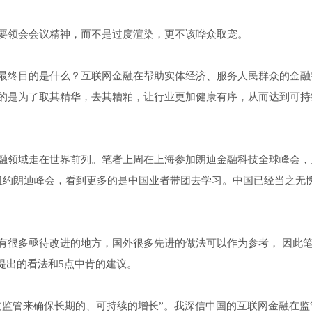
要领会会议精神，而不是过度渲染，更不该哗众取宠。
最终目的是什么？互联网金融在帮助实体经济、服务人民群众的金融
的是为了取其精华，去其糟粕，让行业更加健康有序，从而达到可持
融领域走在世界前列。笔者上周在上海参加朗迪金融科技全球峰会，
纽约朗迪峰会，看到更多的是中国业者带团去学习。中国已经当之无
有很多亟待改进的地方，国外很多先进的做法可以作为参考， 因此
技监管提出的看法和5点中肯的建议。
过监管来确保长期的、可持续的增长”。我深信中国的互联网金融在监