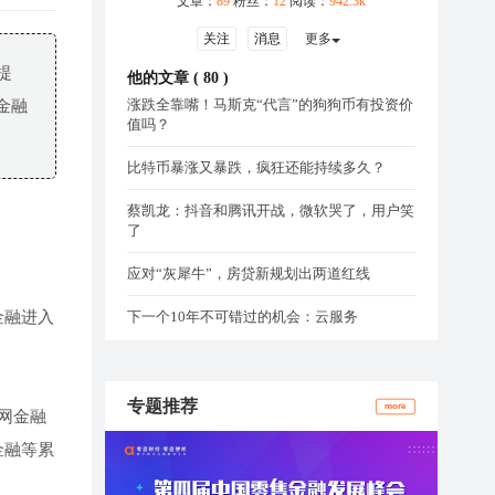
文章：
89
粉丝：
12
阅读：
942.3k
关注
消息
更多
提
他的文章 (
80
)
涨跌全靠嘴！马斯克“代言”的狗狗币有投资价
金融
值吗？
比特币暴涨又暴跌，疯狂还能持续多久？
蔡凯龙：抖音和腾讯开战，微软哭了，用户笑
了
应对“灰犀牛”，房贷新规划出两道红线
金融进入
下一个10年不可错过的机会：云服务
专题推荐
more
网金融
金融等累