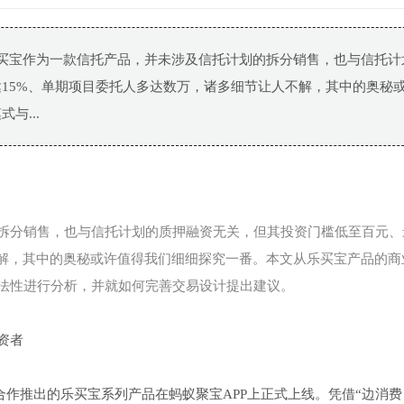
乐买宝作为一款信托产品，并未涉及信托计划的拆分销售，也与信托计
15%、单期项目委托人多达数万，诸多细节让人不解，其中的奥秘
与...
拆分销售，也与信托计划的质押融资无关，但其投资门槛低至百元、
不解，其中的奥秘或许值得我们细细探究一番。本文从乐买宝产品的商
法性进行分析，并就如何完善交易设计提出建议。
资者
合作推出的乐买宝系列产品在蚂蚁聚宝APP上正式上线。凭借“边消