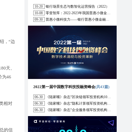
10-20
银行场景生态与数智化运营报告（2022）
10-08
零壹智库：2022-2023年我国普惠小微金融十大趋势展望
09-30
普惠小微科技力——银行普惠小微金融战略与科技解决方案研究报告（2022）
绍，“边
180天、
为46
2022第一届中国数字科技投融资峰会
(共43篇)
06-30
《陆家嘴》杂志“区块链领军投资机构10强”榜单正式发布
类相对
06-30
《陆家嘴》杂志“隐私计算领军投资机构10强”榜单正式发布
06-30
《陆家嘴》杂志“企业服务领军投资机构10强”榜单正式发布
总的信