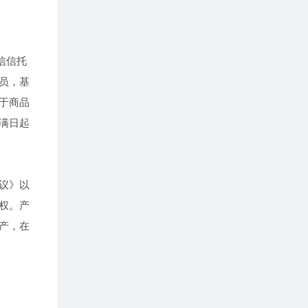
信信托
员，基
于商品
满日起
议》以
权。产
产，在