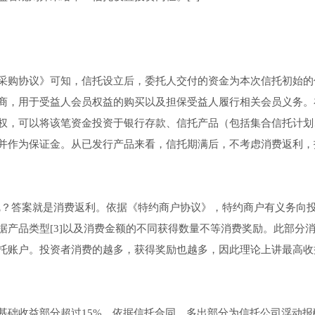
采购协议》可知，信托设立后，委托人交付的资金为本次信托初始的
商，用于受益人会员权益的购买以及担保受益人履行相关会员义务。
权，可以将该笔资金投资于银行存款、信托产品（包括集合信托计划
并作为保证金。从已发行产品来看，信托期满后，不考虑消费返利，
的呢？答案就是消费返利。依据《特约商户协议》，特约商户有义务向
产品类型[3]以及消费金额的不同获得数量不等消费奖励。此部分
托账户。投资者消费的越多，获得奖励也越多，因此理论上讲最高收
基础收益部分超过15%，依据信托合同，多出部分为信托公司浮动报