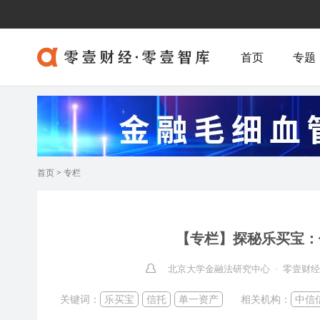
首页
专题
首页
>
专栏
【专栏】探秘乐买宝：
北京大学金融法研究中心 · 零壹财
关键词：
乐买宝
信托
单一资产
相关机构：
中信