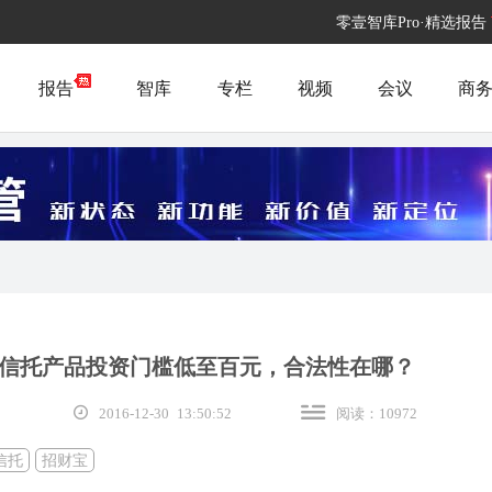
零壹智库Pro·精选报告
报告
智库
专栏
视频
会议
商
信托产品投资门槛低至百元，合法性在哪？
经
2016-12-30 13:50:52
阅读：10972
信托
招财宝