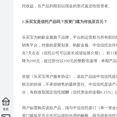
托收益，在产品到期后以现金的形式返还给投资者。
1.乐买宝是信托产品吗？投资门槛为何低至百元？
乐买宝为蚂蚁金服旗下品牌，平台的运营权与所有权归
销售平台，对接的是聚划算、蚂蚁金服、中信信托合作
在7天左右（信托公司可以延长或缩短推介期）。前11期
降为100元，超过部分以100元的整数倍递增，单期产
依据《乐买宝用户服务协议》，该款产品由中信信托提
暗示的担保，不承担销售的最终责任。中信信托是该产
分，有权收取固定信托报酬（信托资金的金额0.15%
用户如需购买该款产品，须与中信信托签订《单一资金
首页
资门槛低至百元也可以得到合理的解释，因为现有信托监