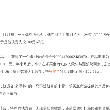
。11月初，一次偶然的机会，他在网络上看到了关于乐买宝产品的介
，于是他决定先投100元试试。
，并获得了一个虚拟会员卡卡号0004470002483970，产品期限为
101.8元。半个月后，小李在乐买宝商城购入蒙牛纯甄酸奶两盒，总价
纪录，提升数额为1.56%，持
有资产
预期到期金额为102.59元。
比较适合“剁手族”的，只不过就目前来看，乐买宝商城提供的产品种
许并不值当。
结合，特殊的地方在于无论是投资收益，还是团购折扣最终都折合成