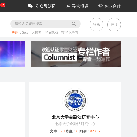
公众号矩阵
寻求报道
企业合作
务
登录
注册
热搜
:
Sora
大模型
字节跳动
数字竞争力
北京大学金融法研究中心
北京大学金融法研究中心
文章：
70
粉丝：
8
阅读：
828.0k