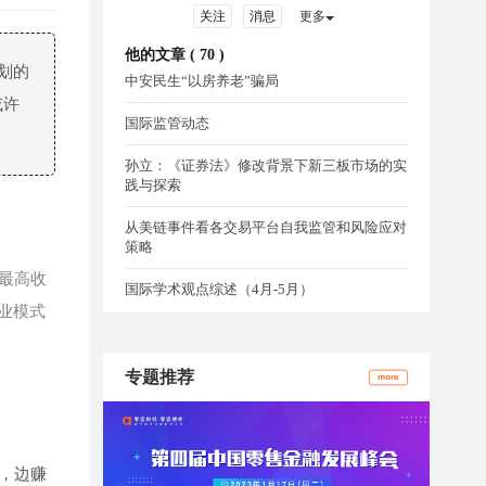
关注
消息
更多
他的文章 (
70
)
划的
中安民生“以房养老”骗局
或许
国际监管动态
孙立：《证券法》修改背景下新三板市场的实
践与探索
从美链事件看各交易平台自我监管和风险应对
策略
最高收
国际学术观点综述（4月-5月）
业模式
专题推荐
more
费，边赚