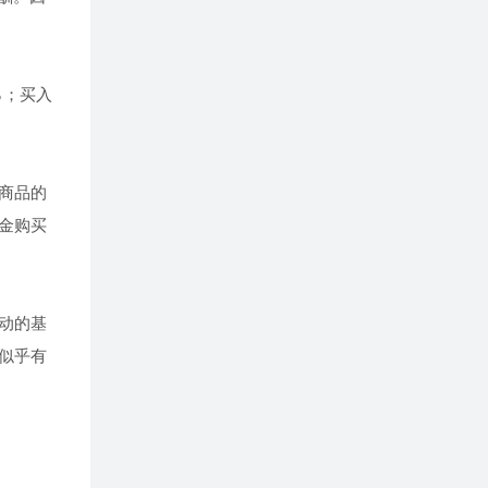
％；买入
商品的
金购买
动的基
似乎有