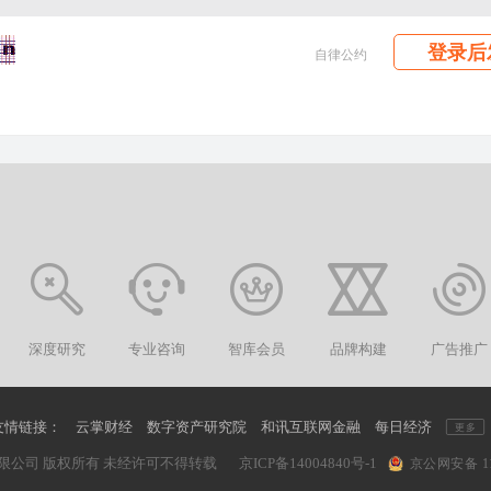
登录后
自律公约
深度研究
专业咨询
智库会员
品牌构建
广告推广
友情链接：
云掌财经
数字资产研究院
和讯互联网金融
每日经济
更多
限公司 版权所有 未经许可不得转载
京ICP备14004840号-1
京公网安备 110