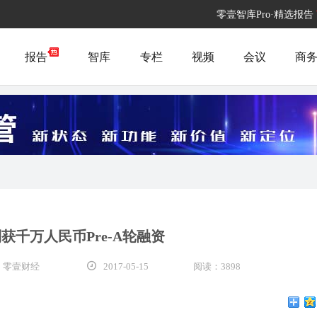
零壹智库Pro·精选报告
报告
智库
专栏
视频
会议
商
获千万人民币Pre-A轮融资
 零壹财经
2017-05-15
阅读：3898