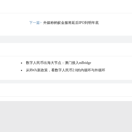
下一篇>
外媒称蚂蚁金服将延后IPO到明年底
数字人民币出海大节点：澳门接入mBridge
从RWA新政策，看数字人民币2.0的内循环与外循环