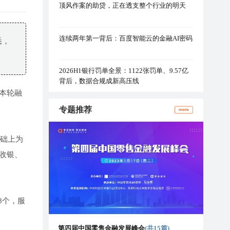
顶风作案的助贷，正在透支整个行业的明天
连续两年第一背后：百度智能云的金融AI密码
悉，
2026H1银行罚单全景：1122张罚单、9.57亿
背后，数据合规成新高压线
，本轮融
专题推荐
more
基础上为
台收银、
8个，服
第四届中国零售金融发展峰会
(共15篇)