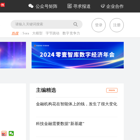
公众号矩阵
寻求报道
企业合作
务
登录
注册
热搜
:
Sora
大模型
字节跳动
数字竞争力
主编精选
more
金融机构花在智能体上的钱，发生了很大变化
科技金融需要数据“新基建”