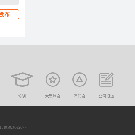
发布
培训
大型峰会
闭门会
公司报道
10502039207号