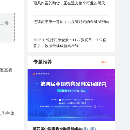
顶风作案的助贷，正在透支整个行业的明天
连续两年第一背后：百度智能云的金融AI密码
求上海
2026H1银行罚单全景：1122张罚单、9.57亿
背后，数据合规成新高压线
专题推荐
more
但需要
其为主体
、
第四届中国零售金融发展峰会
(共15篇)