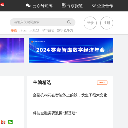
公众号矩阵
寻求报道
企业合作
务
登录
注册
热搜
:
Sora
大模型
字节跳动
数字竞争力
主编精选
more
金融机构花在智能体上的钱，发生了很大变化
科技金融需要数据“新基建”