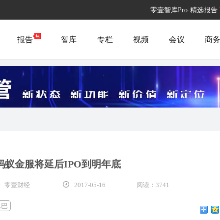
零壹智库Pro·精选报告
报告
智库
专栏
视频
会议
商
蚂蚁金服将延后IPO到明年底
· 零壹财经
2017-05-16
阅读：3741
巴巴