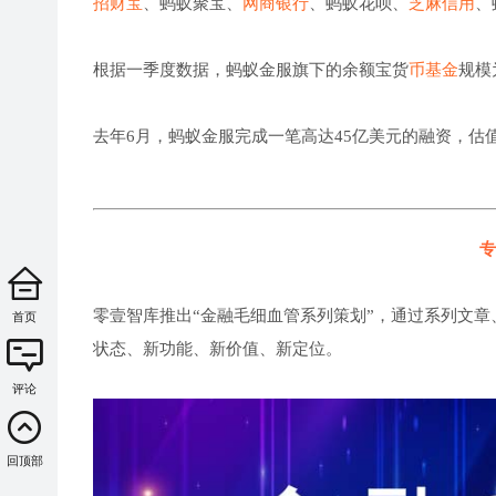
招财宝
、蚂蚁聚宝、
网商银行
、蚂蚁花呗、
芝麻信用
、
根据一季度数据，蚂蚁金服旗下的余额宝货
币基金
规模
去年6月，蚂蚁金服完成一笔高达45亿美元的融资，估值
专
零壹智库推出“金融毛细血管系列策划”，通过系列文章
首页
状态、新功能、新价值、新定位。
评论
回顶部