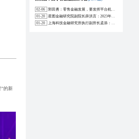
02-06
郭田勇：零售金融发展，要发挥平台机构的作用
01-20
星图金融研究院副院长薛洪言：2023年消费信贷或迎来新起点
01-20
上海科技金融研究所执行副所长孟添：开放银行与嵌入式金融为数字普惠金融带来更大发展空间
”的新