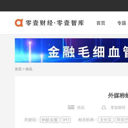
首页
专题
首页
>
快讯
外媒称
快讯
零壹财经 
关键词：
蚂蚁金服
IPO
相关机构：
支付宝
阿里