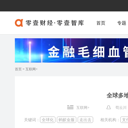
首页
专题
首页
>
互联网+
全球多地
互联网+
苟云川 
关键词：
全球化
蚂蚁金服
走出去
相关机构：
支