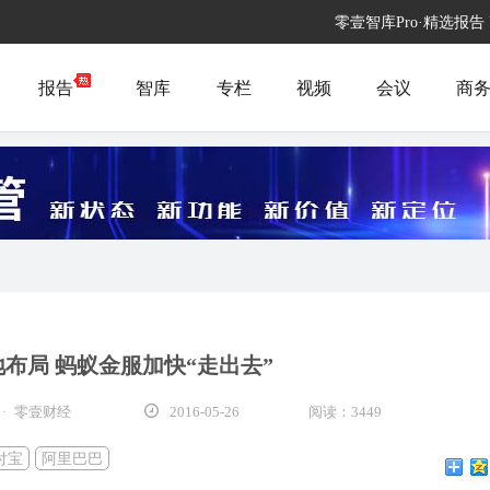
零壹智库Pro·精选报告
报告
智库
专栏
视频
会议
商
布局 蚂蚁金服加快“走出去”
· 零壹财经
2016-05-26
阅读：3449
付宝
阿里巴巴