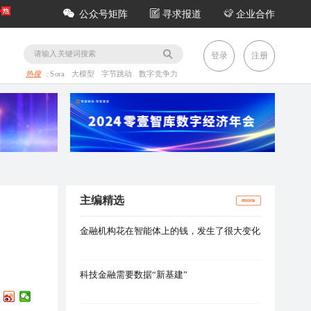
公众号矩阵
寻求报道
企业合作
务
登录
注册
热搜
:
Sora
大模型
字节跳动
数字竞争力
主编精选
more
金融机构花在智能体上的钱，发生了很大变化
科技金融需要数据“新基建”