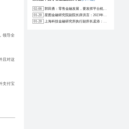
02-06
郭田勇：零售金融发展，要发挥平台机构的作用
01-20
星图金融研究院副院长薛洪言：2023年消费信贷或迎来新起点
01-20
上海科技金融研究所执行副所长孟添：开放银行与嵌入式金融为数字普惠金融带来更大发展空间
裁，领导全
并且对这
外支付宝