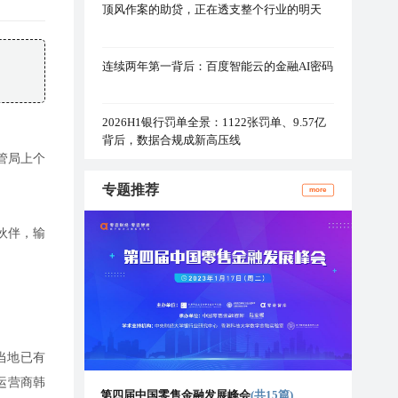
顶风作案的助贷，正在透支整个行业的明天
连续两年第一背后：百度智能云的金融AI密码
2026H1银行罚单全景：1122张罚单、9.57亿
背后，数据合规成新高压线
管局上个
专题推荐
more
伙伴，输
当地已有
运营商韩
第四届中国零售金融发展峰会
(共15篇)