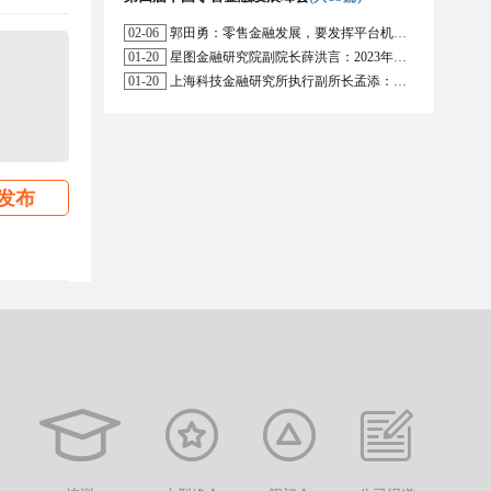
02-06
郭田勇：零售金融发展，要发挥平台机构的作用
01-20
星图金融研究院副院长薛洪言：2023年消费信贷或迎来新起点
01-20
上海科技金融研究所执行副所长孟添：开放银行与嵌入式金融为数字普惠金融带来更大发展空间
发布