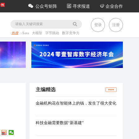
公众号矩阵
寻求报道
企业合作
务
登录
注册
热搜
:
Sora
大模型
字节跳动
数字竞争力
主编精选
more
金融机构花在智能体上的钱，发生了很大变化
科技金融需要数据“新基建”