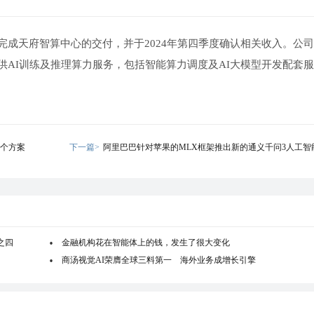
完成天府智算中心的交付，并于2024年第四季度确认相关收入。公
AI训练及推理算力服务，包括智能算力调度及AI大模型开发配套
多个方案
下一篇>
阿里巴巴针对苹果的MLX框架推出新的通义千问3人工智
之四
金融机构花在智能体上的钱，发生了很大变化
商汤视觉AI荣膺全球三料第一 海外业务成增长引擎