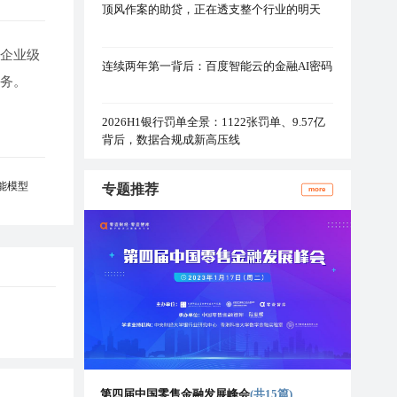
顶风作案的助贷，正在透支整个行业的明天
司企业级
连续两年第一背后：百度智能云的金融AI密码
服务。
2026H1银行罚单全景：1122张罚单、9.57亿
背后，数据合规成新高压线
能模型
专题推荐
more
第四届中国零售金融发展峰会
(共15篇)