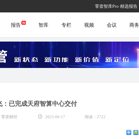
零壹智库Pro·精选报告
报告
智库
专栏
视频
会议
商
飞：已完成天府智算中心交付
 零壹财经
2025-06-17
阅读：2722